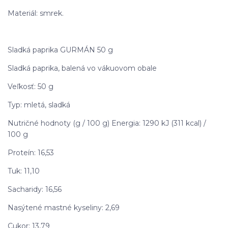
Materiál: smrek.
Sladká paprika GURMÁN 50 g
Sladká paprika, balená vo vákuovom obale
Veľkosť: 50 g
Typ: mletá, sladká
Nutričné hodnoty (g / 100 g) Energia: 1290 kJ (311 kcal) /
100 g
Proteín: 16,53
Tuk: 11,10
Sacharidy: 16,56
Nasýtené mastné kyseliny: 2,69
Cukor: 13,79