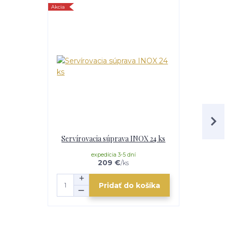
Akcia
Servírovacia súprava INOX 24 ks
Nerezová ra
expedícia 3-5 dní
v ext
209 €
/
ks
Pridať do košíka