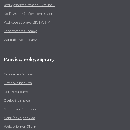
Kotlíky so smaltovanou kotlinou
Kotlíky s chráničom, ohniskom
Kotlíkové súpravy BIG PARTY
Servírovacie súpravy
Zabíjačkové súpravy
Panvice, woky, súpravy
Grilovacie súpravy
Liatinová panvica
Nerezová panvica
Oceľová panvica
Smaltovaná panvica
Nepriľnavá panvica
Wok, priemer: 31 cm