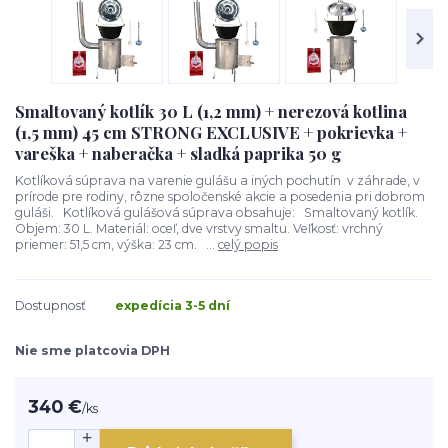
Smaltovaný kotlík 30 L (1,2 mm) + nerezová kotlina
(1,5 mm) 45 cm STRONG EXCLUSIVE + pokrievka +
vareška + naberačka + sladká paprika 50 g
Kotlíková súprava na varenie gulášu a iných pochutín v záhrade, v
prírode pre rodiny, rôzne spoločenské akcie a posedenia pri dobrom
guláši. Kotlíková gulášová súprava obsahuje: Smaltovaný kotlík.
Objem: 30 L. Materiál: oceľ, dve vrstvy smaltu. Veľkosť: vrchný
priemer: 51,5 cm, výška: 23 cm. ...
celý popis
Dostupnosť
expedícia 3-5 dní
Nie sme platcovia DPH
340 €
/
ks