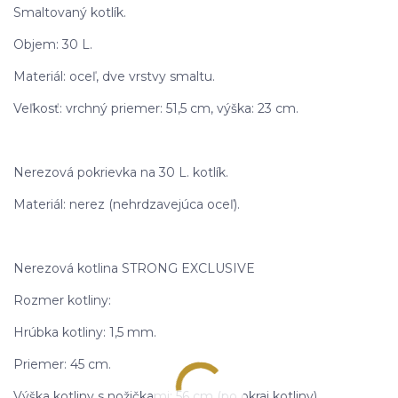
Smaltovaný kotlík.
Objem: 30 L.
Materiál: oceľ, dve vrstvy smaltu.
Veľkosť: vrchný priemer: 51,5 cm, výška: 23 cm.
Nerezová pokrievka na 30 L. kotlík.
Materiál: nerez (nehrdzavejúca oceľ).
Nerezová kotlina STRONG EXCLUSIVE
Rozmer kotliny:
Hrúbka kotliny: 1,5 mm.
Priemer: 45 cm.
Výška kotliny s nožičkami: 56 cm (po okraj kotliny).