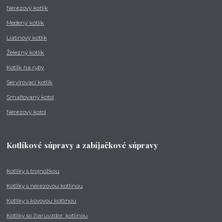
Nerezový kotlík
Medený kotlík
Liatinový kotlík
Železný kotlík
Kotlík na ryby
Servírovací kotlík
Smaltovaný kotol
Nerezový kotol
Kotlíkové súpravy a zabíjačkové súpravy
Kotlíky s trojnožkou
Kotlíky s nerezovou kotlinou
Kotlíky s kovovou kotlinou
Kotlíky so žiaruvzdor. kotlinou