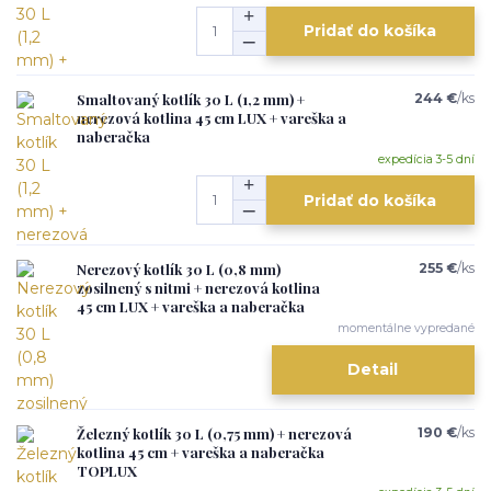
Pridať do košíka
Smaltovaný kotlík 30 L (1,2 mm) +
244 €
/
ks
nerezová kotlina 45 cm LUX + vareška a
naberačka
expedícia 3-5 dní
Pridať do košíka
Nerezový kotlík 30 L (0,8 mm)
255 €
/
ks
zosilnený s nitmi + nerezová kotlina
45 cm LUX + vareška a naberačka
momentálne vypredané
Detail
Železný kotlík 30 L (0,75 mm) + nerezová
190 €
/
ks
kotlina 45 cm + vareška a naberačka
TOPLUX