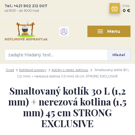
Tel.: +421 902 212 007
0
ks
0 €
od 8:00 - do 16:00 hod
Menu
Hľadať
Úvod
Kotlíkové súpravy
Kotlíky s nerez. kotlinou
Smaltovaný kotlík 30 L
(1,2 mm) + nerezová kotlina (1,5 mm) 45 cm STRONG EXCLUSIVE
Smaltovaný kotlík 30 L (1,2
mm) + nerezová kotlina (1,5
mm) 45 cm STRONG
EXCLUSIVE