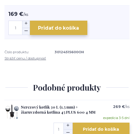
169 €
/
ks
Pridať do košíka
Číslo produktu:
30124515600OH
Strážiť cenu / dostupnosť
Podobné produkty
Nerezový kotlík 30 L (1,5 mm) +
269 €
/
ks
žiaruvzdorná kotlina 45 PLUS 600 4 MM
expedícia 3-5 dní
Pridať do košíka