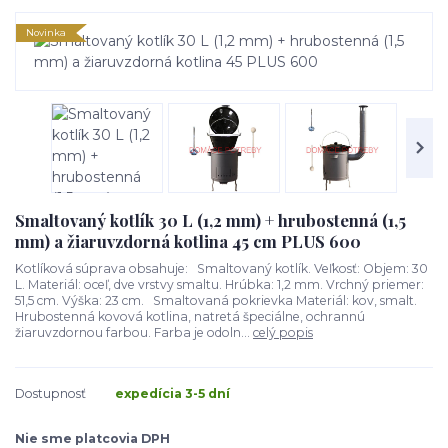
Novinka
Smaltovaný kotlík 30 L (1,2 mm) + hrubostenná (1,5
mm) a žiaruvzdorná kotlina 45 cm PLUS 600
Kotlíková súprava obsahuje: Smaltovaný kotlík. Veľkosť: Objem: 30
L. Materiál: oceľ, dve vrstvy smaltu. Hrúbka: 1,2 mm. Vrchný priemer:
51,5 cm. Výška: 23 cm. Smaltovaná pokrievka Materiál: kov, smalt.
Hrubostenná kovová kotlina, natretá špeciálne, ochrannú
žiaruvzdornou farbou. Farba je odoln...
celý popis
Dostupnosť
expedícia 3-5 dní
Nie sme platcovia DPH