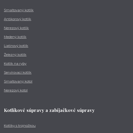
Smaltovaný kotlík
Antikorový kotlík
Nerezový kotlík
Medený kotlík
Liatinový kotlík
Železný kotlík
Kotlík na ryby
Servírovací kotlík
Smaltovaný kotol
Nerezový kotol
Kotlíkové súpravy a zabíjačkové súpravy
Kotlíky s trojnožkou