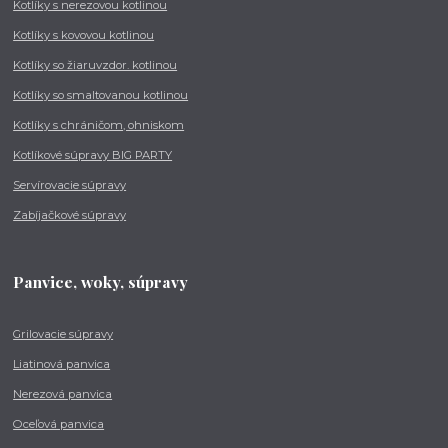
Kotlíky s nerezovou kotlinou
Kotlíky s kovovou kotlinou
Kotlíky so žiaruvzdor. kotlinou
Kotlíky so smaltovanou kotlinou
Kotlíky s chráničom, ohniskom
Kotlíkové súpravy BIG PARTY
Servírovacie súpravy
Zabíjačkové súpravy
Panvice, woky, súpravy
Grilovacie súpravy
Liatinová panvica
Nerezová panvica
Oceľová panvica