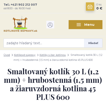
Tel.: +421 902 212 007
0
ks
0 €
od 8:00 - do 16:00 hod
Menu
Hľadať
Úvod
Kotlíkové súpravy
Kotlíky s žiar. kotlinou
Smaltovaný kotlík 30 L (1,2
mm) + hrubostenná (1,5 mm) a žiaruvzdorná kotlina 45 PLUS 600
Smaltovaný kotlík 30 L (1,2
mm) + hrubostenná (1,5 mm)
a žiaruvzdorná kotlina 45
PLUS 600