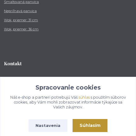
Smaltovaná panvica
Nepriľnavá panvica
Wok, priemer: 31 cm
Wok, priemer: 36 cm
Kontakt
Tel.: +421 902 212 007
od 8:00 - do 16:00 hod
Spracovanie cookies
Náš e-shop a partneri potrebujú Váš
súhlas
s použitím súborov
info@kotlikovesupravy.sk
cookies, aby Vám mohli zobrazovať informácie týkajúce sa
Vašich záujmov.
Súhlasím
Nastavenia