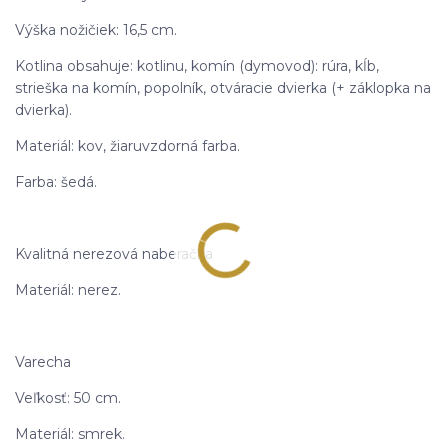
Výška nožičiek: 16,5 cm.
Kotlina obsahuje: kotlinu, komín (dymovod): rúra, kĺb,
strieška na komín, popolník, otváracie dvierka (+ záklopka na
dvierka).
Materiál: kov, žiaruvzdorná farba.
Farba: šedá.
Kvalitná nerezová naberačka
Materiál: nerez.
Varecha
Veľkosť: 50 cm.
Materiál: smrek.