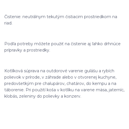
Čistenie: neutrálnym tekutým čistiacim prostriedkom na
riad.
Podľa potreby môžete použiť na čistenie aj ľahko drhnúce
prípravky a prostriedky.
Kotlíková súprava na outdorové varenie gulášu a rybích
polievok v prírode, v záhrade alebo v otvorenej kuchyne,
predovšetkým pre chalupárov, chatárov, do kempu a na
táborenie. Pri použití koša v kotlíku na varene mäsa, jaterníc,
klobás, zeleniny do polievky a konzerv.