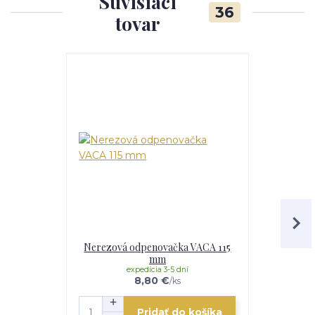
Súvisiaci
36
tovar
Nerezová odpenovačka VACA 115
Smalto
mm
expedícia 3-5 dní
e
8,80 €
/
ks
Pridať do košíka