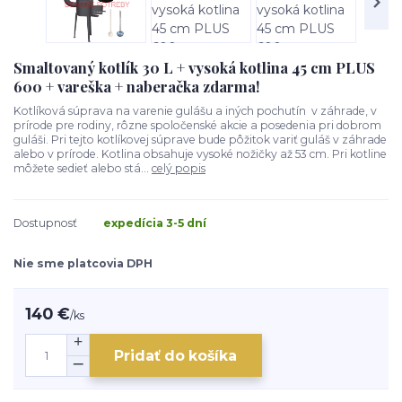
Smaltovaný kotlík 30 L + vysoká kotlina 45 cm PLUS
600 + vareška + naberačka zdarma!
Kotlíková súprava na varenie gulášu a iných pochutín v záhrade, v
prírode pre rodiny, rôzne spoločenské akcie a posedenia pri dobrom
guláši. Pri tejto kotlíkovej súprave bude pôžitok variť guláš v záhrade
alebo v prírode. Kotlina obsahuje vysoké nožičky až 53 cm. Pri kotline
môžete sedieť alebo stá...
celý popis
Dostupnosť
expedícia 3-5 dní
Nie sme platcovia DPH
140 €
/
ks
Pridať do košíka