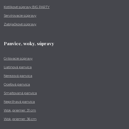
Kotlíkové súpravy BIG PARTY
Servírovacie súpravy
Zabíjačkové súpravy
Panvice, woky, súpravy
Grilovacie súpravy
Liatinová panvica
Nerezová panvica
Oceľová panvica
Smaltovaná panvica
Nepriľnavá panvica
Wok, priemer: 31 cm
Wok, priemer: 36 cm