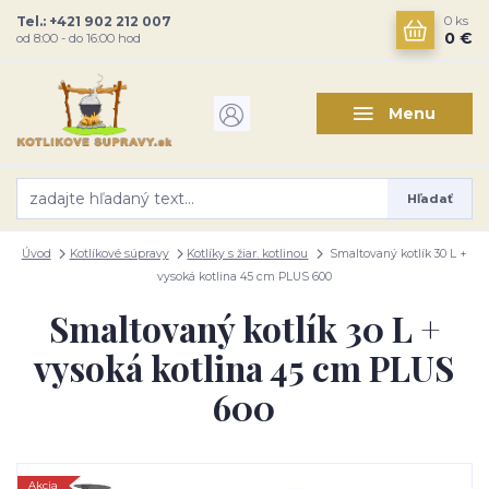
Tel.: +421 902 212 007
0
ks
0 €
od 8:00 - do 16:00 hod
Menu
Hľadať
Úvod
Kotlíkové súpravy
Kotlíky s žiar. kotlinou
Smaltovaný kotlík 30 L +
vysoká kotlina 45 cm PLUS 600
Smaltovaný kotlík 30 L +
vysoká kotlina 45 cm PLUS
600
Akcia