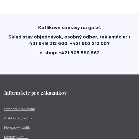
Kotlikové súpravy na guláš
Sklad,stav objednávok, osobný odber, reklamácie: +
421 948 212 600, +421 902 212 007
e-shop: +421 905 580 562
Informácie pre zákazníkov
Smaltovaný kotlík
Antikorový kotlík
Nerezový kotlík
Medený kotlík