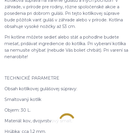
Kotlíková súprava na varenie gulášu a iných pochutín v
záhrade, v prírode pre rodiny, rôzne spoločenské akcie a
posedenia pri dobrom guláši. Pri tejto kotlíkovej súprave
bude pôžitok variť guláš v záhrade alebo v prírode. Kotlina
obsahuje vysoké nožičky až 53 cm.
Pri kotline môžete sedieť alebo stáť a pohodlne budete
miešať, pridávať ingrediencie do kotlíka. Pri vyberaní kotlíka
sa nemusíte ohýbať (nebude Vás bolieť chrbát). Pri varení sa
nenarobíte!
TECHNICKÉ PARAMETRE
Obsah kotlíkovej gulášovej súpravy:
Smaltovaný kotlík
Objem: 30 L.
Materiál: kov, dvojvrstvový smalt.
Hrúbka: cca 1,2 mm.