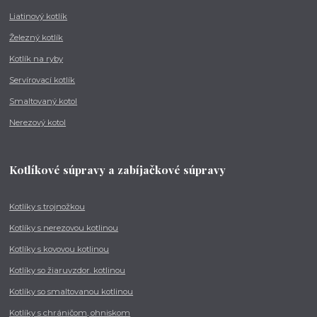
Liatinový kotlík
Železný kotlík
Kotlík na ryby
Servírovací kotlík
Smaltovaný kotol
Nerezový kotol
Kotlíkové súpravy a zabíjačkové súpravy
Kotlíky s trojnožkou
Kotlíky s nerezovou kotlinou
Kotlíky s kovovou kotlinou
Kotlíky so žiaruvzdor. kotlinou
Kotlíky so smaltovanou kotlinou
Kotlíky s chráničom, ohniskom