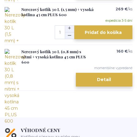
Nerezový kotlík 30 L (1,5 mm) + vysoká
269 €
/
ks
kotlina 45 cm PLUS 600
expedícia 3-5 dní
Pridať do košíka
Nerezový kotlík 30 L (0,8 mm) s
160 €
/
ks
nitmi + vysoká kotlina 45 cm PLUS
600
momentálne vypredané
Detail
VÝHODNÉ CENY
Kotlíkové súpravy za nízke ceny