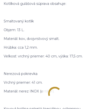
Kotlíková gulášová súprava obsahuje:
Smaltovaný kotlík
Objem: 13 L.
Materiál: kov, dvojvrstvový smalt.
Hrúbka: cca 1,2 mm.
Veľkosť: vrchný priemer: 40 cm, výška: 17,5 cm.
Nerezová pokrievka
Vrchný priemer: 41 cm.
Materiál: nerez INOX (antikor).
Kovová kotlina natretá špeciálnou, ochrannou