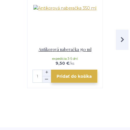
Antikorová naberačka 350 ml
Horák 7 kW
p
expedícia 3-5 dní
e
9,50 €
/
ks
Pridať do košíka