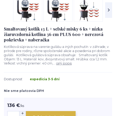
Smaltovaný kotlík 13 L + selské misky 6 ks + nízka
žiaruvzdorná kotlina 36 cm PLUS 600 + nerezová
pokrievka + naberačka
Kotlíková súprava na varenie gulášu a iných pochutín v záhrade, v
prírode pre rodiny, rôzne spoločenské akcie a posedenia pri dobrom
guláši. Kotlíková gulášová súprava obsahuje: Smaltovaný kotlík
Objem: 13 L. Materiál: kov, dvojvrstvový smalt. Hrúbka: cca 1,2 mm.
Veľkosť: vrchný priemer: 40 cm,...
celý popis
Dostupnosť
expedícia 3-5 dní
Nie sme platcovia DPH
136 €
/
ks