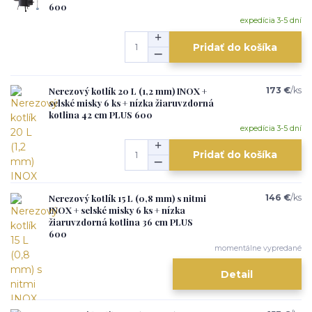
600
expedícia 3-5 dní
Pridať do košíka
Nerezový kotlík 20 L (1,2 mm) INOX +
173 €
/
ks
selské misky 6 ks + nízka žiaruvzdorná
kotlina 42 cm PLUS 600
expedícia 3-5 dní
Pridať do košíka
Nerezový kotlík 15 L (0,8 mm) s nitmi
146 €
/
ks
INOX + selské misky 6 ks + nízka
žiaruvzdorná kotlina 36 cm PLUS
600
momentálne vypredané
Detail