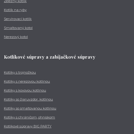
Železný kotlík
Kotlík na ryby
Servírovací kotlík
Smaltovaný kotol
Nerezový kotol
Kotlíkové súpravy a zabíjačkové súpravy
Kotlíky s trojnožkou
Kotlíky s nerezovou kotlinou
Kotlíky s kovovou kotlinou
Kotlíky so žiaruvzdor. kotlinou
Kotlíky so smaltovanou kotlinou
Kotlíky s chráničom, ohniskom
Kotlíkové súpravy BIG PARTY