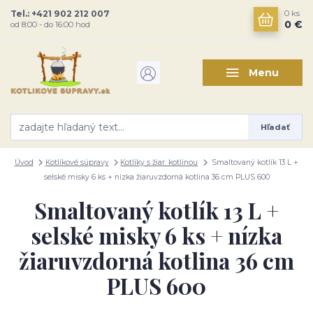
Tel.: +421 902 212 007
0
ks
0 €
od 8:00 - do 16:00 hod
Menu
Hľadať
Úvod
Kotlíkové súpravy
Kotlíky s žiar. kotlinou
Smaltovaný kotlík 13 L +
selské misky 6 ks + nízka žiaruvzdorná kotlina 36 cm PLUS 600
Smaltovaný kotlík 13 L +
selské misky 6 ks + nízka
žiaruvzdorná kotlina 36 cm
PLUS 600