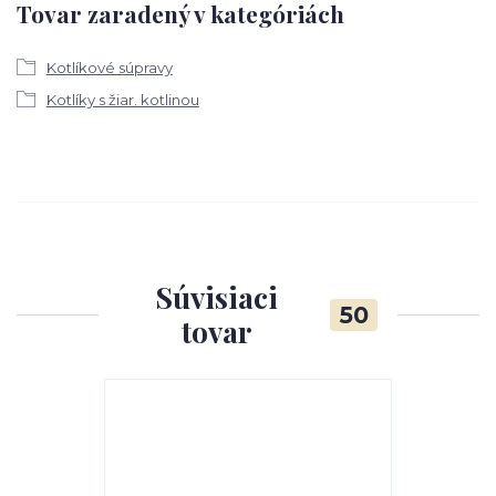
Tovar zaradený v kategóriách
Kotlíkové súpravy
Kotlíky s žiar. kotlinou
Súvisiaci
50
tovar
TOP produkt
Akcia