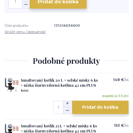
Pridať do košíka
Číslo produktu:
131216636600
Strážiť cenu / dostupnosť
Podobné produkty
Smaltovaný kotlík 20 L + selské misky 6 ks
148 €
/
ks
+ nízka žiaruvzdorná kotlina 42 cm PLUS
600
expedícia 3-5 dní
Pridať do košíka
Smaltovaný kotlík 25 L + selské misky 6 ks
153 €
/
ks
+ nízka žiaruvzdorná kotlina 42 cm PLUS