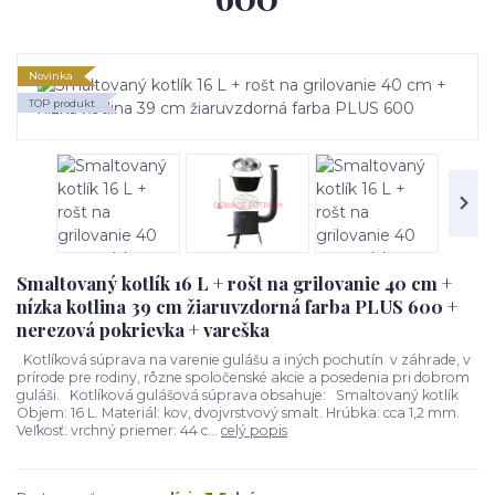
Novinka
TOP produkt
Smaltovaný kotlík 16 L + rošt na grilovanie 40 cm +
nízka kotlina 39 cm žiaruvzdorná farba PLUS 600 +
nerezová pokrievka + vareška
Kotlíková súprava na varenie gulášu a iných pochutín v záhrade, v
prírode pre rodiny, rôzne spoločenské akcie a posedenia pri dobrom
guláši. Kotlíková gulášová súprava obsahuje: Smaltovaný kotlík
Objem: 16 L. Materiál: kov, dvojvrstvový smalt. Hrúbka: cca 1,2 mm.
Veľkosť: vrchný priemer: 44 c...
celý popis