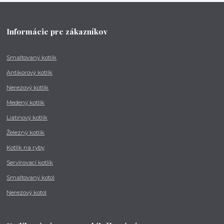
Informácie pre zákazníkov
Smaltovaný kotlík
Antikorový kotlík
Nerezový kotlík
Medený kotlík
Liatinový kotlík
Železný kotlík
Kotlík na ryby
Servírovací kotlík
Smaltovaný kotol
Nerezový kotol