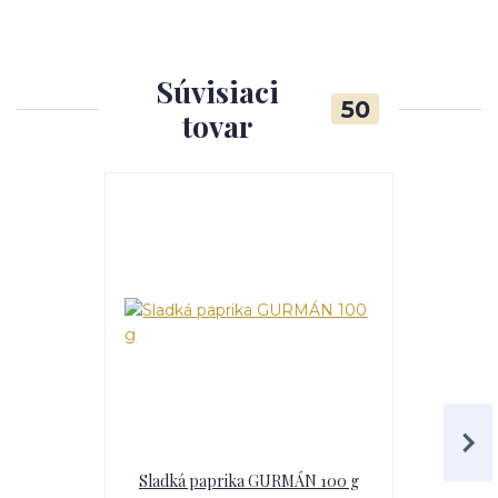
Súvisiaci
50
tovar
Sladká paprika GURMÁN 100 g
Paprik