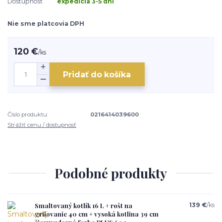
Dostupnosť
expedícia 3-5 dní
Nie sme platcovia DPH
120 €
/
ks
Pridať do košíka
Číslo produktu:
0216414039600
Strážiť cenu / dostupnosť
Podobné produkty
Smaltovaný kotlík 16 L + rošt na
139 €
/
ks
grilovanie 40 cm + vysoká kotlina 39 cm