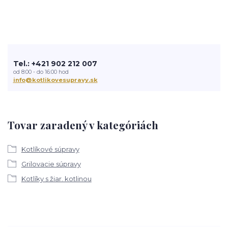
Tel.: +421 902 212 007
od 8:00 - do 16:00 hod
info@kotlikovesupravy.sk
Tovar zaradený v kategóriách
Kotlíkové súpravy
Grilovacie súpravy
Kotlíky s žiar. kotlinou