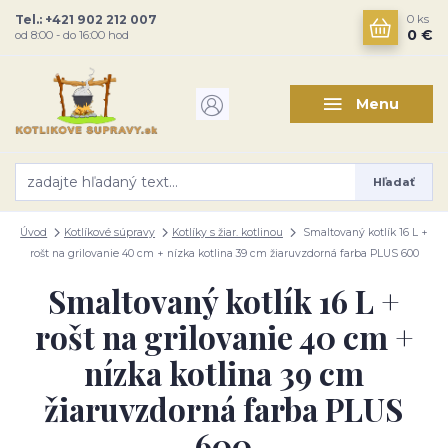
Tel.: +421 902 212 007
0
ks
0 €
od 8:00 - do 16:00 hod
Menu
Hľadať
Úvod
Kotlíkové súpravy
Kotlíky s žiar. kotlinou
Smaltovaný kotlík 16 L +
rošt na grilovanie 40 cm + nízka kotlina 39 cm žiaruvzdorná farba PLUS 600
Smaltovaný kotlík 16 L +
rošt na grilovanie 40 cm +
nízka kotlina 39 cm
žiaruvzdorná farba PLUS
600