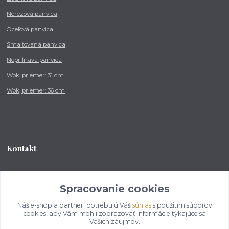
Nerezová panvica
Oceľová panvica
Smaltovaná panvica
Nepriľnavá panvica
Wok, priemer: 31 cm
Wok, priemer: 36 cm
Kontakt
Tel.: +421 902 212 007
od 8:00 - do 16:00 hod
Spracovanie cookies
Náš e-shop a partneri potrebujú Váš
súhlas
s použitím súborov
info@kotlikovesupravy.sk
cookies, aby Vám mohli zobrazovať informácie týkajúce sa
Vašich záujmov.