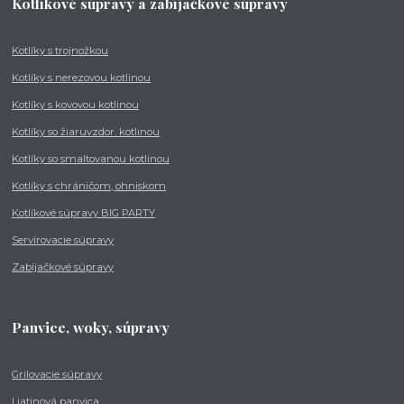
Kotlíkové súpravy a zabíjačkové súpravy
Kotlíky s trojnožkou
Kotlíky s nerezovou kotlinou
Kotlíky s kovovou kotlinou
Kotlíky so žiaruvzdor. kotlinou
Kotlíky so smaltovanou kotlinou
Kotlíky s chráničom, ohniskom
Kotlíkové súpravy BIG PARTY
Servírovacie súpravy
Zabíjačkové súpravy
Panvice, woky, súpravy
Grilovacie súpravy
Liatinová panvica