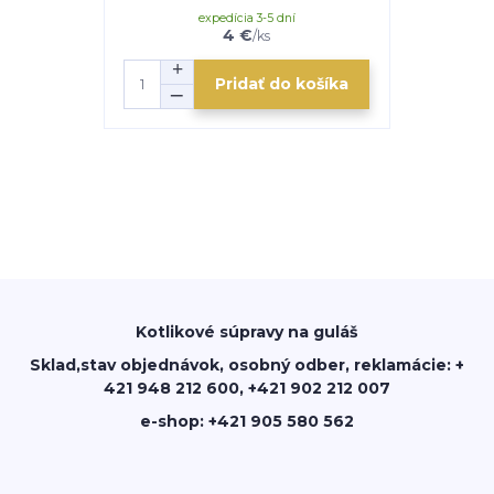
expedícia 3-5 dní
e
4 €
/
ks
Pridať do košíka
Kotlikové súpravy na guláš
Sklad,stav objednávok, osobný odber, reklamácie: +
421 948 212 600, +421 902 212 007
e-shop: +421 905 580 562