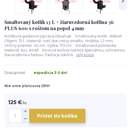
Smaltovaný kotlík 13 L + žiaruvzdorná kotlina 36
PLUS 600 s roštom na popol 4 mm
Kotlíková gulášová súprava obsahuje: Smaltovaný kotlík. Veľkosť:
Objem: 13 L. Materiál: oceľ, dve vrstvy smalltu. Hrúbka: 1,2 mm.
Vrchný priemer: 40 cm. Výška: 17,5 cm. Smaltovaná pokrievka
Materiál: kov, smalt. Kovová kotlina natretá špeciálnou, ochrannou
žiaruvzdornou farbou. Farba je odolná...
celý popis
Dostupnosť
expedícia 3-5 dní
Nie sme platcovia DPH
125 €
/
ks
Pridať do košíka