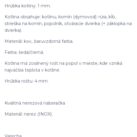
Hrúbka kotliny: 1 mm.
Kotlina obsahuje: kotlinu, komín (dymovod): rúra, kĺb,
strieška na komín, popolník, otváracie dvierka (+ záklopka na
dvierka).
Materiál: kov, žiaruvzdorná farba.
Farba: šedá/čierná.
Kotlina má zosilnený rošt na popol v mieste, kde vzniká
najväčšia teplota v kotline.
Hrúbka roštu: 4 mm.
Kvalitná nerezová naberačka
Materiál: nerez (INOX).
Varecha