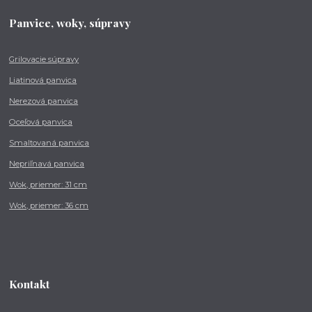
Panvice, woky, súpravy
Grilovacie súpravy
Liatinová panvica
Nerezová panvica
Oceľová panvica
Smaltovaná panvica
Nepriľnavá panvica
Wok, priemer: 31 cm
Wok, priemer: 36 cm
Kontakt