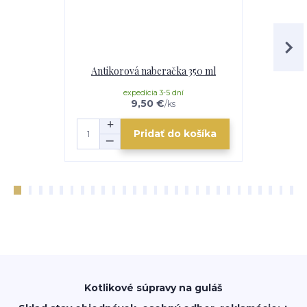
Antikorová naberačka 350 ml
Horák 7 kW
p
expedícia 3-5 dní
e
9,50 €
/
ks
Pridať do košíka
Kotlikové súpravy na guláš