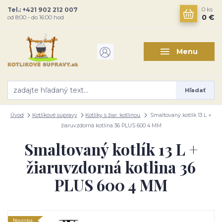
Tel.: +421 902 212 007
0
ks
0 €
od 8:00 - do 16:00 hod
Menu
Hľadať
Úvod
Kotlíkové súpravy
Kotlíky s žiar. kotlinou
Smaltovaný kotlík 13 L +
žiaruvzdorná kotlina 36 PLUS 600 4 MM
Smaltovaný kotlík 13 L +
žiaruvzdorná kotlina 36
PLUS 600 4 MM
Novinka