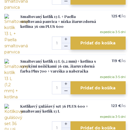
Smaltovaný kotlík 13 L + Paella
125 €
/
ks
smaltovaná panvica + nízka žiaruvzdorná
kotlina 36 cm PLUS 600
expedícia 3-5 dní
Pridať do košíka
Smaltovaný kotlík 13 L (1,2 mm) + kotlina s
119 €
/
ks
vysokými nožičkami 36 cm, žiaruvzdorná
farba Plus 700 + vareška a naberačka
expedícia 3-5 dní
Pridať do košíka
Kotlíkový gulášový set 36 PLUS 600 +
123 €
/
ks
smaltovaný kotlík 13 L
expedícia 3-5 dní
Pridať do košíka