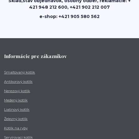
Sklad,stav objednávok, osobný odber, reklamácie: +
421 948 212 600, +421 902 212 007
e-shop: +421 905 580 562
Informácie pre zákazníkov
Smaltovaný kotlík
Antikorový kotlík
Nerezový kotlík
Medený kotlík
Liatinový kotlík
Železný kotlík
Kotlík na ryby
Servírovací kotlík