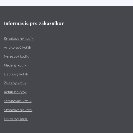
Informácie pre zákazníkov
Smaltovaný kotlík
Antikorový kotlík
Nerezový kotlík
Medený kotlík
Liatinový kotlík
Železný kotlík
Kotlík na ryby
Servírovací kotlík
Smaltovaný kotol
Nerezový kotol