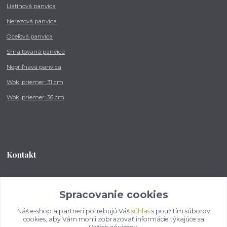
Liatinová panvica
Nerezová panvica
Oceľová panvica
Smaltovaná panvica
Nepriľnavá panvica
Wok, priemer: 31 cm
Wok, priemer: 36 cm
Kontakt
Tel.: +421 902 212 007
od 8:00 - do 16:00 hod
Spracovanie cookies
Náš e-shop a partneri potrebujú Váš
súhlas
s použitím súborov
info@kotlikovesupravy.sk
cookies, aby Vám mohli zobrazovať informácie týkajúce sa