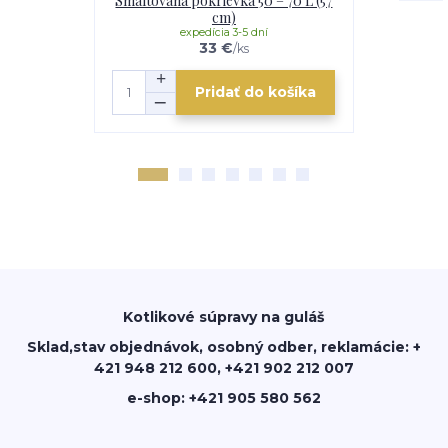
Smaltovaná pokrievka 50 – 70 L (57
V
cm)
expedícia 3-5 dní
e
33 €
/
ks
Pridať do košíka
Kotlikové súpravy na guláš
Sklad,stav objednávok, osobný odber, reklamácie: +
421 948 212 600, +421 902 212 007
e-shop: +421 905 580 562