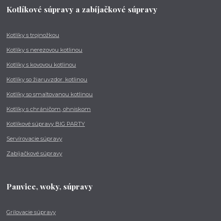
Kotlíkové súpravy a zabíjačkové súpravy
Kotlíky s trojnožkou
Kotlíky s nerezovou kotlinou
Kotlíky s kovovou kotlinou
Kotlíky so žiaruvzdor. kotlinou
Kotlíky so smaltovanou kotlinou
Kotlíky s chráničom, ohniskom
Kotlíkové súpravy BIG PARTY
Servírovacie súpravy
Zabíjačkové súpravy
Panvice, woky, súpravy
Grilovacie súpravy