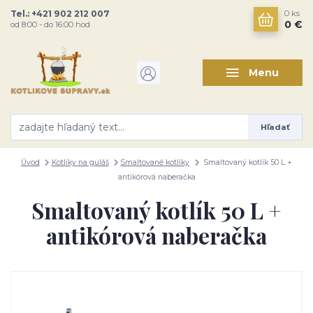
Tel.: +421 902 212 007
0
ks
0 €
od 8:00 - do 16:00 hod
Menu
Hľadať
Úvod
Kotlíky na guláš
Smaltované kotlíky
Smaltovaný kotlík 50 L +
antikórová naberačka
Smaltovaný kotlík 50 L +
antikórová naberačka