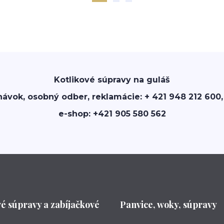
Kotlikové súpravy na guláš
návok, osobný odber, reklamácie: + 421 948 212 600,
e-shop: +421 905 580 562
vé súpravy a zabíjačkové
Panvice, woky, súpravy