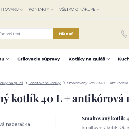
I TOVARU
KONTAKTY
VŠETKO O NÁKUPE
Hľadať
ku
Grilovacie súpravy
Kotlíky na guláš
Kuch
tlíky na guláš
Smaltované kotlíky
Smaltovaný kotlík 40 L + antikórová
ý kotlík 40 L + antikórová
Smaltovaný kotlík 
Smaltovaný kotlík. Objem