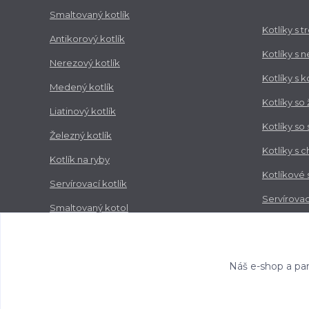
Smaltovaný kotlík
Kotlíky s 
Antikorový kotlík
Kotlíky s 
Nerezový kotlík
Kotlíky s 
Medený kotlík
Kotlíky so
Liatinový kotlík
Kotlíky so
Železný kotlík
Kotlíky s 
Kotlík na ryby
Kotlíkové
Servírovací kotlík
Servírovac
Smaltovaný kotol
Zabíjačko
Nerezový kotol
Náš e-shop a par