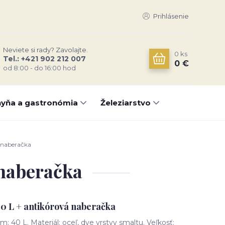
Prihlásenie
Neviete si rady? Zavolajte.
0
ks
Tel.: +421 902 212 007
0 €
od 8:00 - do 16:00 hod
yňa a gastronómia
Železiarstvo
 naberačka
 naberačka
40 L + antikórová naberačka
: 40 L. Materiál: oceľ, dve vrstvy smaltu. Veľkosť: