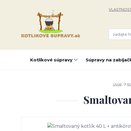
VLASTNOST
Kotlíkové súpravy
Súpravy na zabíjač
Úvod
Ko
Smaltovan