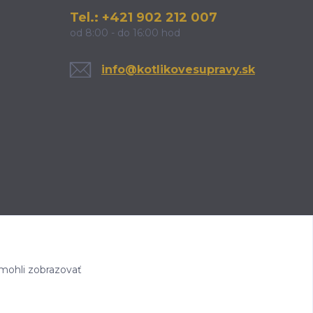
Tel.: +421 902 212 007
od 8:00 - do 16:00 hod
info@kotlikovesupravy.sk
mohli zobrazovať