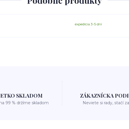
Podobné produkty
expedícia 3-5 dní
ŠETKO SKLADOM
ZÁKAZNÍCKA POD
 na 99 % držíme skladom
Neviete si rady, stačí z