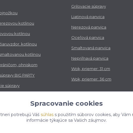
Grilovacie súpravy
trojnožkou
Liatinová panvica
nerezovou kotlinou
Nerezová panvica
kovovou kotlinou
Oceľová panvica
 žiaruvzdor. kotlinou
Smaltovaná panvica
 smaltovanou kotlinou
Nepriľnavá panvica
chráničom, ohniskom
Wok, priemer: 31 cm
 súpravy BIG PARTY
Wok, priemer: 36 cm
ie súpravy
vé súpravy
Spracovanie cookies
tneri potrebujú Váš
súhlas
s použitím súborov cookies, aby Vám 
informácie týkajúce sa Vašich záujmov.