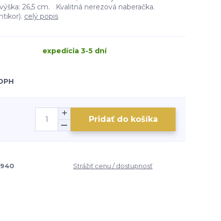
 výška: 26,5 cm. Kvalitná nerezová naberačka.
ntikor).
celý popis
expedícia 3-5 dní
 DPH
Pridať do košíka
0940
Strážiť cenu / dostupnosť