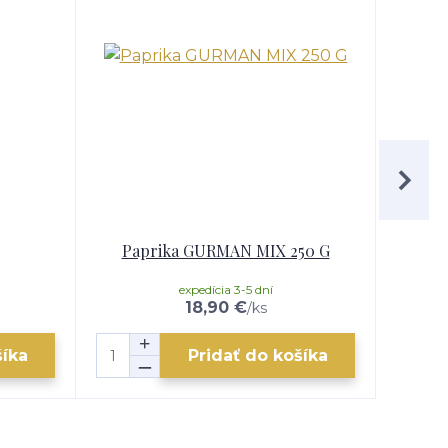
Paprika GURMAN MIX 250 G
Horák 
expedícia 3-5 dní
18,90 €
/
ks
šíka
Pridať do košíka