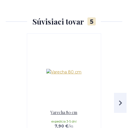
Súvisiaci tovar
5
Varecha 80 cm
Teleskopick
expedícia 3-5 dní
e
7,90 €
/
ks