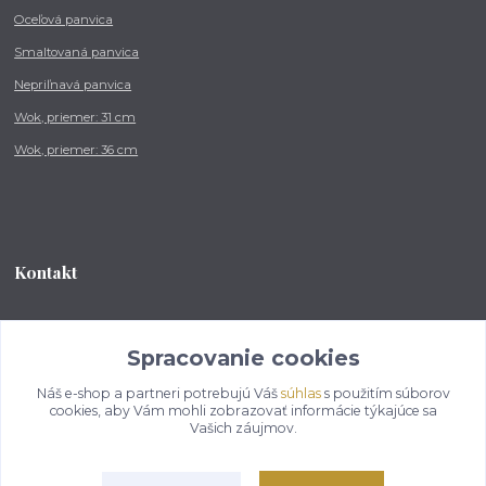
Oceľová panvica
Smaltovaná panvica
Nepriľnavá panvica
Wok, priemer: 31 cm
Wok, priemer: 36 cm
Kontakt
Tel.: +421 902 212 007
od 8:00 - do 16:00 hod
Spracovanie cookies
Náš e-shop a partneri potrebujú Váš
súhlas
s použitím súborov
info@kotlikovesupravy.sk
cookies, aby Vám mohli zobrazovať informácie týkajúce sa
Vašich záujmov.