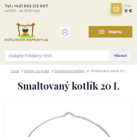
Tel.: +421 902 212 007
0
ks
0 €
od 8:00 - do 16:00 hod
Menu
Hľadať
Úvod
Kotlíky na guláš
Smaltované kotlíky
Smaltovaný kotlík 20 L
Smaltovaný kotlík 20 L