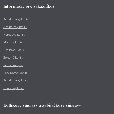
Informácie pre zákazníkov
Smaltovaný kotlík
Antikorový kotlík
Nerezový kotlík
Medený kotlík
Liatinový kotlík
Železný kotlík
Kotlík na ryby
Servírovací kotlík
Smaltovaný kotol
Nerezový kotol
Kotlíkové súpravy a zabíjačkové súpravy