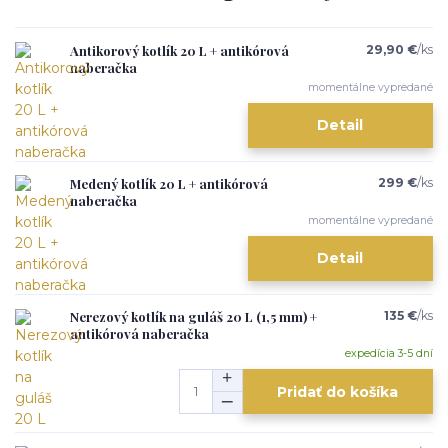
Antikorový kotlík 20 L + antikórová
29,90 €
/
ks
naberačka
momentálne vypredané
Detail
Medený kotlík 20 L + antikórová
299 €
/
ks
naberačka
momentálne vypredané
Detail
Nerezový kotlík na guláš 20 L (1,5 mm) +
135 €
/
ks
antikórová naberačka
expedícia 3-5 dní
Pridať do košíka