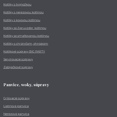
Kotlíky s trojnožkou
Kotlíky s nerezovou kotlinou
Kotlíky s kovovou kotlinou
Kotlíky so žiaruvzdor. kotlinou
Kotlíky so smaltovanou kotlinou
Kotlíky s chráničom, ohniskom
Kotlíkové súpravy BIG PARTY
Servírovacie súpravy
Zabíjačkové súpravy
Panvice, woky, súpravy
Grilovacie súpravy
Liatinová panvica
Nerezová panvica