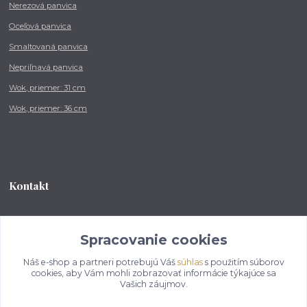
Nerezová panvica
Oceľová panvica
Smaltovaná panvica
Nepriľnavá panvica
Wok, priemer: 31 cm
Wok, priemer: 36 cm
Kontakt
Tel.: +421 902 212 007
od 8:00 - do 16:00 hod
Spracovanie cookies
Náš e-shop a partneri potrebujú Váš
súhlas
s použitím súborov
info@kotlikovesupravy.sk
cookies, aby Vám mohli zobrazovať informácie týkajúce sa
Vašich záujmov.