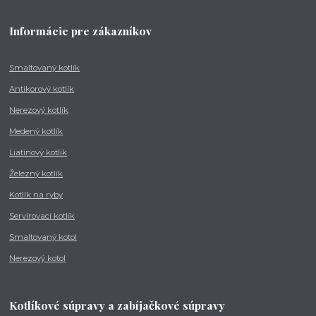
Informácie pre zákazníkov
Smaltovaný kotlík
Antikorový kotlík
Nerezový kotlík
Medený kotlík
Liatinový kotlík
Železný kotlík
Kotlík na ryby
Servírovací kotlík
Smaltovaný kotol
Nerezový kotol
Kotlíkové súpravy a zabíjačkové súpravy