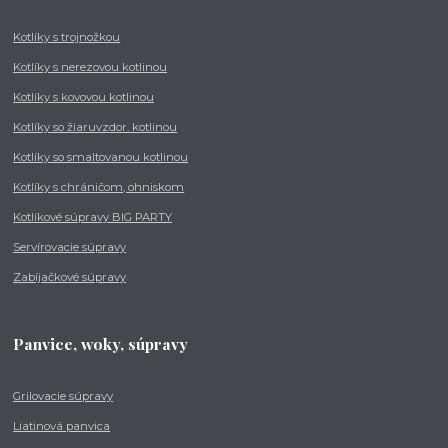
Kotlíky s trojnožkou
Kotlíky s nerezovou kotlinou
Kotlíky s kovovou kotlinou
Kotlíky so žiaruvzdor. kotlinou
Kotlíky so smaltovanou kotlinou
Kotlíky s chráničom, ohniskom
Kotlíkové súpravy BIG PARTY
Servírovacie súpravy
Zabíjačkové súpravy
Panvice, woky, súpravy
Grilovacie súpravy
Liatinová panvica