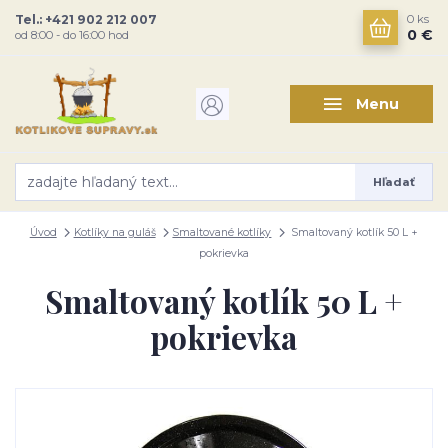
Tel.: +421 902 212 007
0
ks
0 €
od 8:00 - do 16:00 hod
Menu
Hľadať
Úvod
Kotlíky na guláš
Smaltované kotlíky
Smaltovaný kotlík 50 L +
pokrievka
Smaltovaný kotlík 50 L +
pokrievka