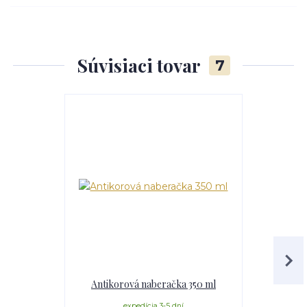
Súvisiaci tovar
7
Antikorová naberačka 350 ml
V
expedícia 3-5 dní
e