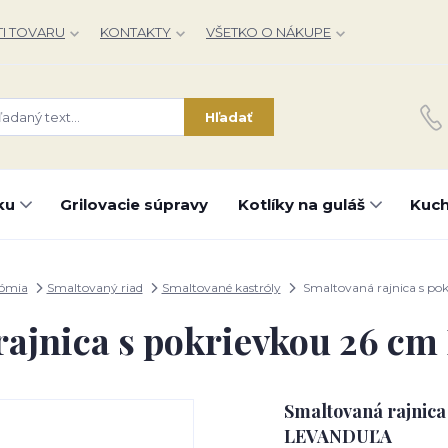
I TOVARU
KONTAKTY
VŠETKO O NÁKUPE
Hľadať
ku
Grilovacie súpravy
Kotlíky na guláš
Kuch
nómia
Smaltovaný riad
Smaltované kastróly
Smaltovaná rajnica s p
rajnica s pokrievkou 26 
Smaltovaná rajnica
LEVANDUĽA