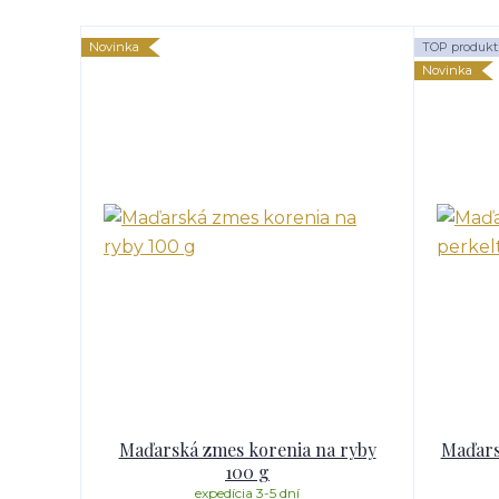
Novinka
TOP produkt
Novinka
Maďarská zmes korenia na ryby
Maďars
100 g
expedícia 3-5 dní