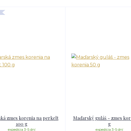
ká zmes korenia na perkelt
Maďarský guláš - zmes kor
100 g
g
expedícia 3-5 dní
expedícia 3-5 dní