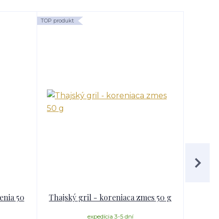
TOP produkt
enia 50
Thajský gril - koreniaca zmes 50 g
Krkov
expedícia 3-5 dní