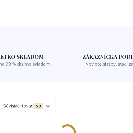
ŠETKO SKLADOM
ZÁKAZNÍCKA POD
 na 99 % držíme skladom
Neviete si rady, stačí z
Súvisiaci tovar
50