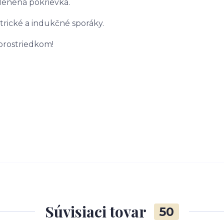
klenená pokrievka.
trické a indukčné sporáky.
prostriedkom!
Súvisiaci tovar
50