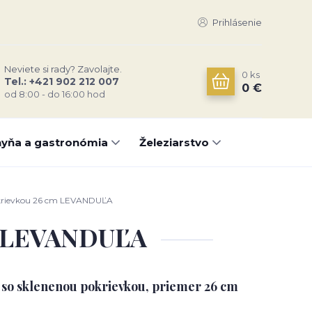
Prihlásenie
Neviete si rady? Zavolajte.
0
ks
Tel.: +421 902 212 007
0 €
od 8:00 - do 16:00 hod
yňa a gastronómia
Železiarstvo
okrievkou 26 cm LEVANDUĽA
cm LEVANDUĽA
 so sklenenou pokrievkou, priemer 26 cm