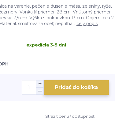
nica na varenie, pečenie dusenie mäsa, zeleniny, ryže,
Rozmery: Vonkajší priemer: 28 cm. Vnútorný priemer:
ievky: 7,5 cm. Výška s pokrievkou 13 cm. Objem: cca 2
ateriál: smaltovaná oceľ, nepriľna...
celý popis
expedícia 3-5 dní
 DPH
Pridať do košíka
Strážiť cenu / dostupnosť