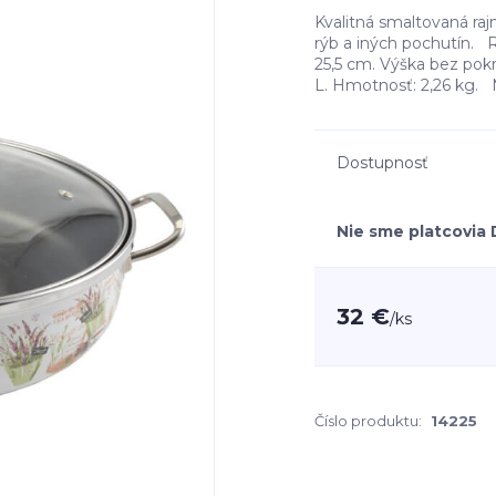
Kvalitná smaltovaná raj
rýb a iných pochutín. 
25,5 cm. Výška bez pokr
L. Hmotnosť: 2,26 kg. M
Dostupnosť
Nie sme platcovia
32 €
/
ks
Číslo produktu:
14225