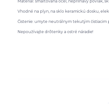
Materiál: smaltovaná oceľ, nepriľnavý povlak, s
Vhodné na plyn, na sklo keramickú dosku, elek
Čistenie: umyte neutrálnym tekutým čistiacim 
Nepoužívajte drôtenky a ostré náradie!