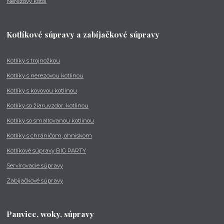
Nerezový kotol
Kotlíkové súpravy a zabíjačkové súpravy
Kotlíky s trojnožkou
Kotlíky s nerezovou kotlinou
Kotlíky s kovovou kotlinou
Kotlíky so žiaruvzdor. kotlinou
Kotlíky so smaltovanou kotlinou
Kotlíky s chráničom, ohniskom
Kotlíkové súpravy BIG PARTY
Servírovacie súpravy
Zabíjačkové súpravy
Panvice, woky, súpravy