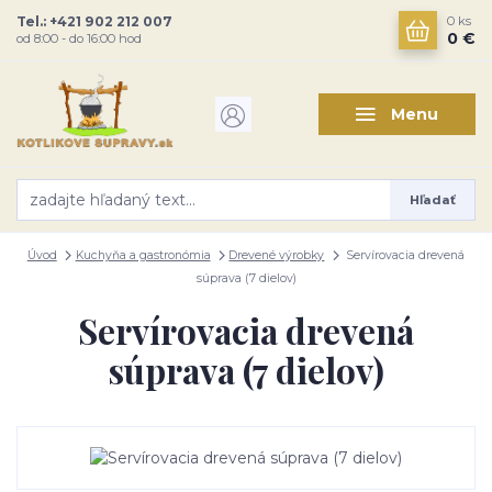
Tel.: +421 902 212 007
0
ks
0 €
od 8:00 - do 16:00 hod
Menu
Hľadať
Úvod
Kuchyňa a gastronómia
Drevené výrobky
Servírovacia drevená
súprava (7 dielov)
Servírovacia drevená
súprava (7 dielov)