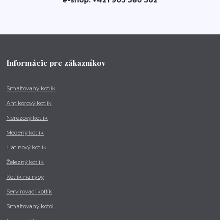
Informácie pre zákazníkov
Smaltovaný kotlík
Antikorový kotlík
Nerezový kotlík
Medený kotlík
Liatinový kotlík
Železný kotlík
Kotlík na ryby
Servírovací kotlík
Smaltovaný kotol