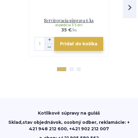
Servírovacia súprava 6 ks
Steakov
expedícia 3-5 dní
e
35 €
/
ks
Pridať do košíka
Kotlikové súpravy na guláš
Sklad,stav objednávok, osobný odber, reklamácie: +
421 948 212 600, +421 902 212 007
e-shop: +421 905 580 562