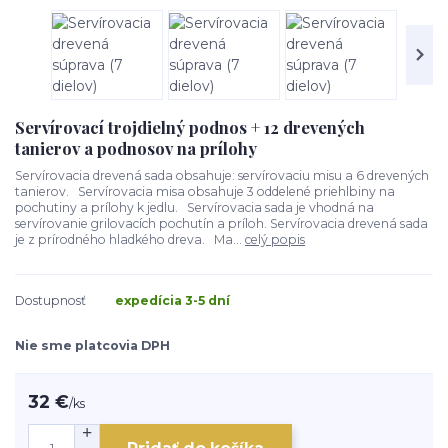
Servírovací trojdielný podnos + 12 drevených
tanierov a podnosov na prílohy
Servírovacia drevená sada obsahuje: servírovaciu misu a 6 drevených
tanierov. Servírovacia misa obsahuje 3 oddelené priehlbiny na
pochutiny a prílohy k jedlu. Servírovacia sada je vhodná na
servírovanie grilovacích pochutín a príloh. Servírovacia drevená sada
je z prírodného hladkého dreva. Ma...
celý popis
Dostupnosť
expedícia 3-5 dní
Nie sme platcovia DPH
32 €
/
ks