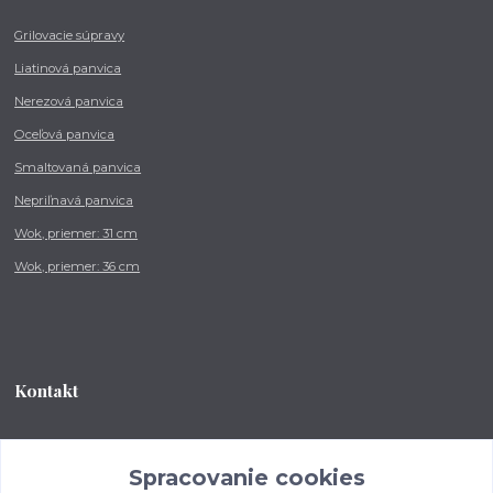
Grilovacie súpravy
Liatinová panvica
Nerezová panvica
Oceľová panvica
Smaltovaná panvica
Nepriľnavá panvica
Wok, priemer: 31 cm
Wok, priemer: 36 cm
Kontakt
Tel.: +421 902 212 007
od 8:00 - do 16:00 hod
Spracovanie cookies