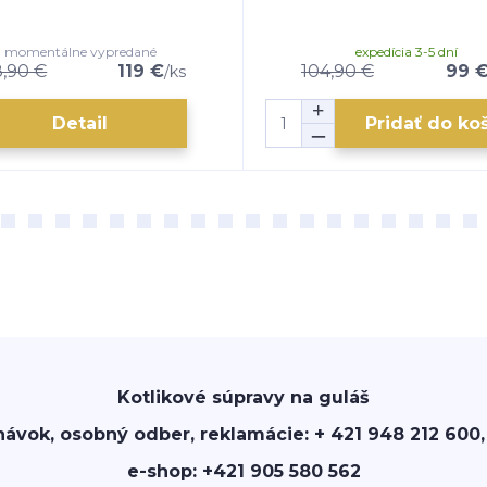
momentálne vypredané
expedícia 3-5 dní
8,90 €
119 €
104,90 €
99 
/
ks
Detail
Pridať do ko
Kotlikové súpravy na guláš
návok, osobný odber, reklamácie: + 421 948 212 600,
e-shop: +421 905 580 562