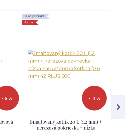
TOP produkt
TOP produk
Akcia
- 6 %
- 11 %
kovová
Smaltovaný kotlík 20 L (1,2 mm) +
Smalto
nerezová pokrievka + nízka