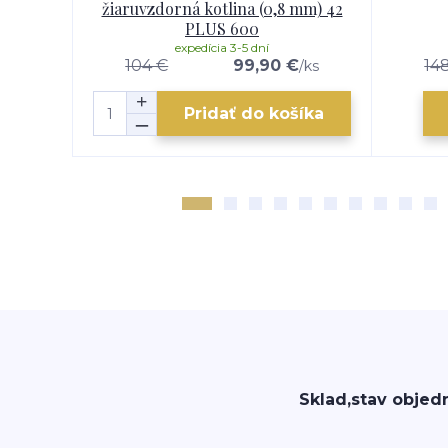
žiaruvzdorná kotlina (0,8 mm) 42
PLUS 600
expedícia 3-5 dní
104 €
99,90 €
14
/
ks
Pridať do košíka
Sklad,stav objed