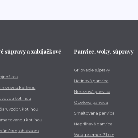
vé súpravy a zabíjačkové
Panvice, woky, súpravy
Grilovacie súpravy
trojnožkou
Liatinová panvica
nerezovou kotlinou
Nerezová panvica
kovovou kotlinou
Oceľová panvica
 žiaruvzdor. kotlinou
Smaltovaná panvica
 smaltovanou kotlinou
Nepriľnavá panvica
chráničom, ohniskom
Wok, priemer: 31 cm