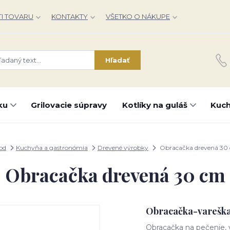
I TOVARU
KONTAKTY
VŠETKO O NÁKUPE
Hľadať
ku
Grilovacie súpravy
Kotlíky na guláš
Kuch
od
Kuchyňa a gastronómia
Drevené výrobky
Obracačka drevená 30
Obracačka drevená 30 cm
Obracačka-vareška
Obracačka na pečenie, 