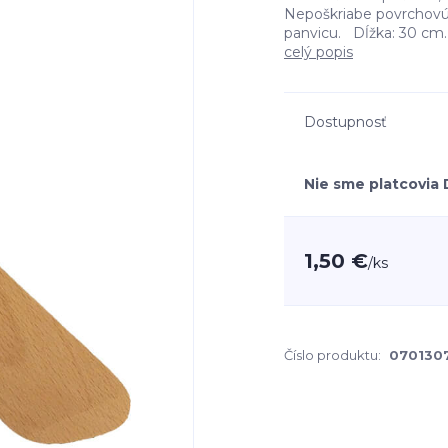
Nepoškriabe povrchovú 
panvicu. Dĺžka: 30 cm. Š
celý popis
Dostupnosť
Nie sme platcovia
1,50 €
/
ks
Číslo produktu:
070130