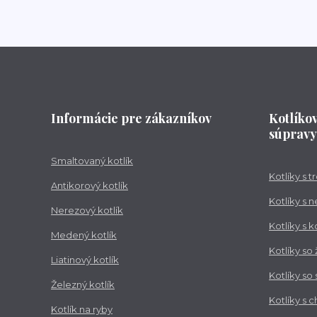
Informácie pre zákazníkov
Kotlíko
súpravy
Smaltovaný kotlík
Kotlíky s 
Antikorový kotlík
Kotlíky s 
Nerezový kotlík
Kotlíky s 
Medený kotlík
Kotlíky so
Liatinový kotlík
Kotlíky so
Železný kotlík
Kotlíky s 
Kotlík na ryby