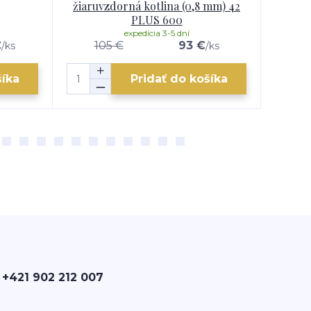
žiaruvzdorná kotlina (0,8 mm) 42
PLUS 600
expedícia 3-5 dní
€
105 €
93 €
1
/
ks
/
ks
šíka
Pridať do košíka
 +421 902 212 007