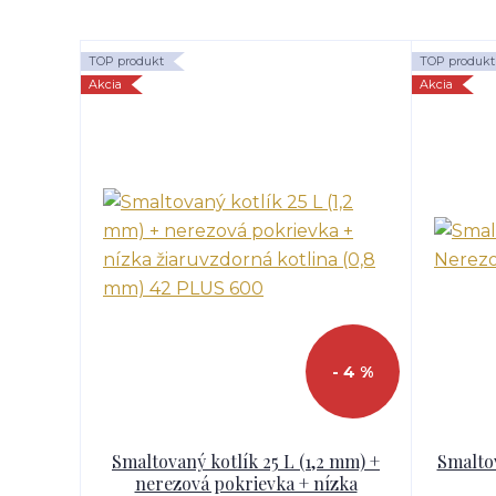
TOP produkt
TOP produkt
Akcia
Akcia
- 4 %
Smaltovaný kotlík 25 L (1,2 mm) +
Smalto
nerezová pokrievka + nízka