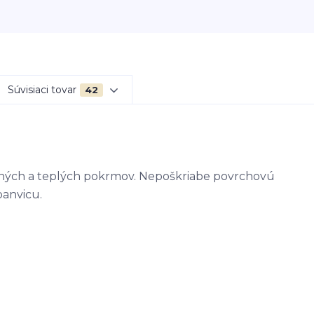
Súvisiaci tovar
42
ených a teplých pokrmov. Nepoškriabe povrchovú
panvicu.