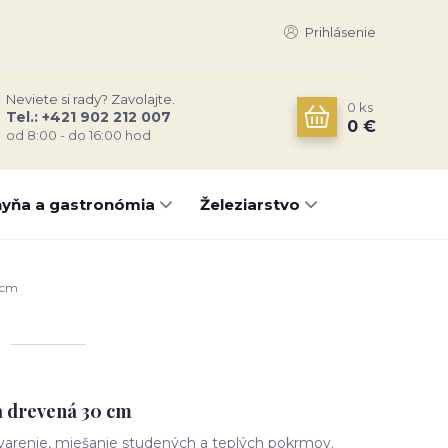
Prihlásenie
Neviete si rady? Zavolajte.
0
ks
Tel.: +421 902 212 007
0 €
od 8:00 - do 16:00 hod
yňa a gastronómia
Železiarstvo
 cm
 drevená 30 cm
varenie, miešanie studených a teplých pokrmov.