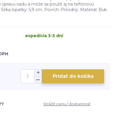
úpravu riadu a môže sa použiť aj na teflónovú
írka lopatky: 5,9 cm. Povrch: Prírodný. Materiál: Buk.
expedícia 3-5 dní
 DPH
Pridať do košíka
77
Strážiť cenu / dostupnosť