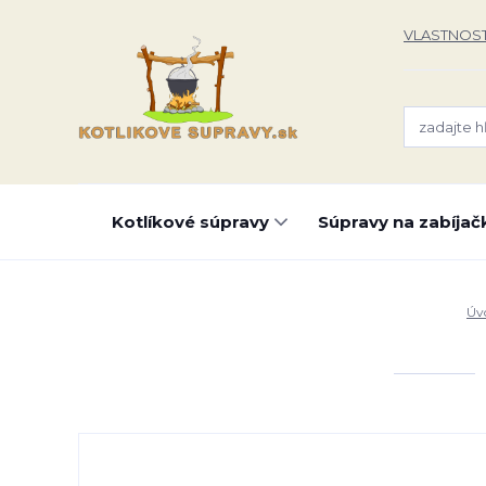
VLASTNOST
Kotlíkové súpravy
Súpravy na zabíjač
Úv