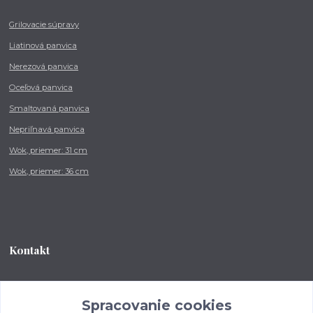
Grilovacie súpravy
Liatinová panvica
Nerezová panvica
Oceľová panvica
Smaltovaná panvica
Nepriľnavá panvica
Wok, priemer: 31 cm
Wok, priemer: 36 cm
Kontakt
Tel.: +421 902 212 007
od 8:00 - do 16:00 hod
Spracovanie cookies