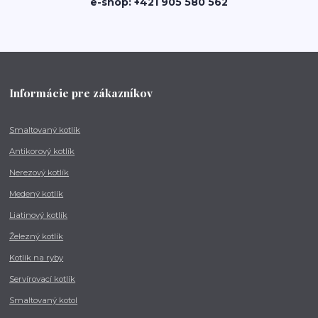
e-shop: +421 905 580 562
Informácie pre zákazníkov
Smaltovaný kotlík
Antikorový kotlík
Nerezový kotlík
Medený kotlík
Liatinový kotlík
Železný kotlík
Kotlík na ryby
Servírovací kotlík
Smaltovaný kotol