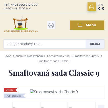
Tel.: +421 902 212 007
0
ks
0 €
od 8:00 - do 16:00 hod
Menu
Hľadať
Úvod
Kuchyňa a gastronómia
Smaltovaný riad
Smaltované súpravy
Smaltovaná sada Classic 9
Smaltovaná sada Classic 9
Akcia
TOP produkt