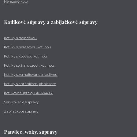
Nerezový kotol
Kotlíkové súpravy a zabíjačkové súpravy
Kotlíky s trojnožkou
Kotlíky s nerezovou kotlinou
Kotlíky s kovovou kotlinou
Kotlíky so žiaruvzdor. kotlinou
Kotlíky so smaltovanou kotlinou
Kotlíky s chráničom, ohniskom
Kotlíkové súpravy BIG PARTY
Servírovacie súpravy
Zabíjačkové súpravy
Panvice, woky, súpravy