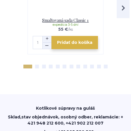
Smaltovaná sada Classic 1
Smalto
expedícia 3-5 dní
e
55 €
/
ks
Pridať do košíka
Kotlikové súpravy na guláš
Sklad,stav objednávok, osobný odber, reklamácie: +
421 948 212 600, +421 902 212 007