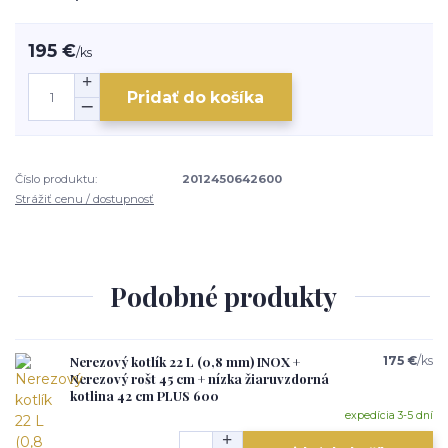
195 €
/
ks
Pridať do košíka
Číslo produktu:
2012450642600
Strážiť cenu / dostupnosť
Podobné produkty
Nerezový kotlík 22 L (0,8 mm) INOX +
175 €
/
ks
Nerezový rošt 45 cm + nízka žiaruvzdorná
kotlina 42 cm PLUS 600
expedícia 3-5 dní