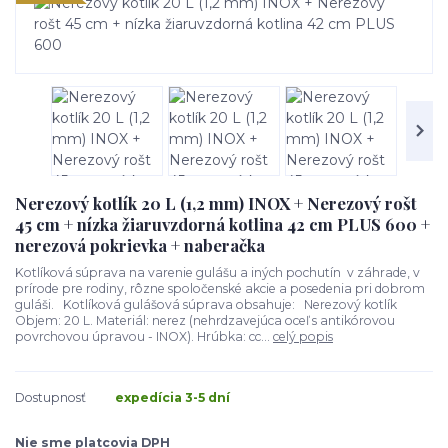
Nerezový kotlík 20 L (1,2 mm) INOX + Nerezový rošt
45 cm + nízka žiaruvzdorná kotlina 42 cm PLUS 600 +
nerezová pokrievka + naberačka
Kotlíková súprava na varenie gulášu a iných pochutín v záhrade, v
prírode pre rodiny, rôzne spoločenské akcie a posedenia pri dobrom
guláši. Kotlíková gulášová súprava obsahuje: Nerezový kotlík
Objem: 20 L. Materiál: nerez (nehrdzavejúca oceľ s antikórovou
povrchovou úpravou - INOX). Hrúbka: cc...
celý popis
Dostupnosť
expedícia 3-5 dní
Nie sme platcovia DPH