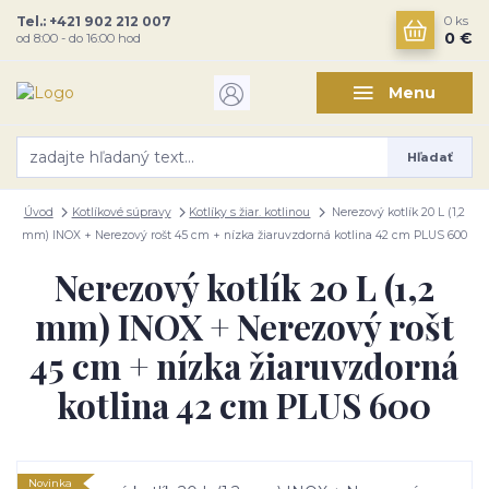
Tel.: +421 902 212 007
0
ks
0 €
od 8:00 - do 16:00 hod
Menu
Hľadať
Úvod
Kotlíkové súpravy
Kotlíky s žiar. kotlinou
Nerezový kotlík 20 L (1,2
mm) INOX + Nerezový rošt 45 cm + nízka žiaruvzdorná kotlina 42 cm PLUS 600
Nerezový kotlík 20 L (1,2
mm) INOX + Nerezový rošt
45 cm + nízka žiaruvzdorná
kotlina 42 cm PLUS 600
Novinka