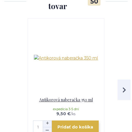
50
tovar
TOP produkt
Akcia
Antikorová naberačka 350 ml
Horák 7 kW
p
expedícia 3-5 dní
e
9,50 €
/
ks
Pridať do košíka