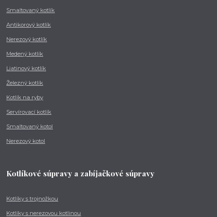
Smaltovaný kotlík
Antikorový kotlík
Nerezový kotlík
Medený kotlík
Liatinový kotlík
Železný kotlík
Kotlík na ryby
Servírovací kotlík
Smaltovaný kotol
Nerezový kotol
Kotlíkové súpravy a zabíjačkové súpravy
Kotlíky s trojnožkou
Kotlíky s nerezovou kotlinou