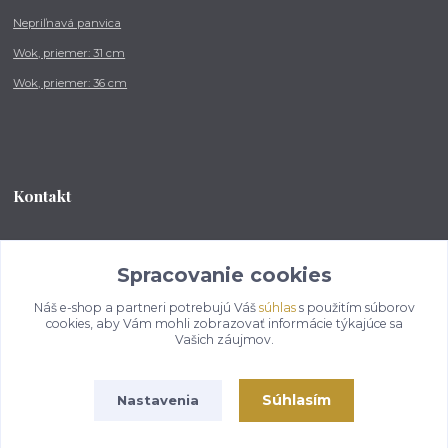
Nepriľnavá panvica
Wok, priemer: 31 cm
Wok, priemer: 36 cm
Kontakt
Tel.: +421 902 212 007
od 8:00 - do 16:00 hod
Spracovanie cookies
Náš e-shop a partneri potrebujú Váš
súhlas
s použitím súborov
info@kotlikovesupravy.sk
cookies, aby Vám mohli zobrazovať informácie týkajúce sa
Vašich záujmov.
Súhlasím
Nastavenia
Copyright © 2017-2050 kotlikovesupravy.sk, všetky práva vyhradené..