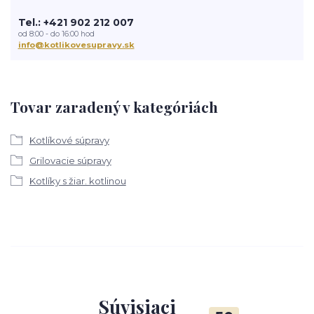
Tel.: +421 902 212 007
od 8:00 - do 16:00 hod
info@kotlikovesupravy.sk
Tovar zaradený v kategóriách
Kotlíkové súpravy
Grilovacie súpravy
Kotlíky s žiar. kotlinou
Súvisiaci