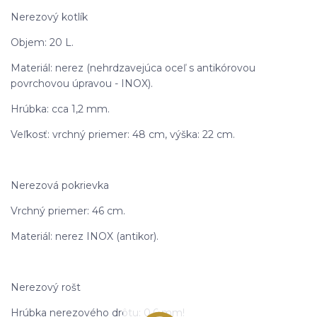
Nerezový kotlík
Objem: 20 L.
Materiál: nerez (nehrdzavejúca oceľ s antikórovou
povrchovou úpravou - INOX).
Hrúbka: cca 1,2 mm.
Veľkosť: vrchný priemer: 48 cm, výška: 22 cm.
Nerezová pokrievka
Vrchný priemer: 46 cm.
Materiál: nerez INOX (antikor).
Nerezový rošt
Hrúbka nerezového drôtu: 0,6 mm!