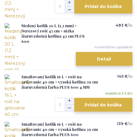
Pridať do košíka
Medený kotlík 20 L (1,2 mm) +
483 €
/
ks
Nerezový rošt 45 cm + nízka
žiaruvzdorná kotlina 42 cm PLUS
600
momentálne vypredané
Detail
Smaltovaný kotlík 16 L + rošt na
145 €
/
ks
grilovanie 40 cm + vysoká kotlina 39 cm
žiaruvzdorná farba PLUS 600 4 MM
expedícia 3-5 dní
Pridať do košíka
Smaltovaný kotlík 16 L + rošt na
139 €
/
ks
grilovanie 40 cm + vysoká kotlina 39 cm
žiaruvzdorná farba PLUS 600