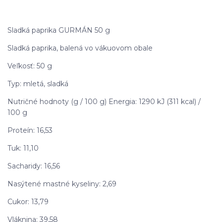
Sladká paprika GURMÁN 50 g
Sladká paprika, balená vo vákuovom obale
Veľkosť: 50 g
Typ: mletá, sladká
Nutričné hodnoty (g / 100 g) Energia: 1290 kJ (311 kcal) /
100 g
Proteín: 16,53
Tuk: 11,10
Sacharidy: 16,56
Nasýtené mastné kyseliny: 2,69
Cukor: 13,79
Vláknina: 39,58