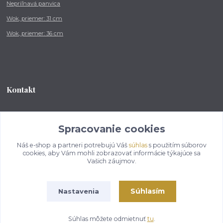
Nepriľnavá panvica
Wok, priemer: 31 cm
Wok, priemer: 36 cm
Kontakt
Tel.: +421 902 212 007
od 8:00 - do 16:00 hod
Spracovanie cookies
Náš e-shop a partneri potrebujú Váš
súhlas
s použitím súborov
info@kotlikovesupravy.sk
cookies, aby Vám mohli zobrazovať informácie týkajúce sa
Vašich záujmov.
Súhlasím
Nastavenia
Copyright © 2017-2050 kotlikovesupravy.sk, všetky práva vyhradené..
Súhlas môžete odmietnuť
tu
.
Vytvorené na
Eshop-rychlo.sk