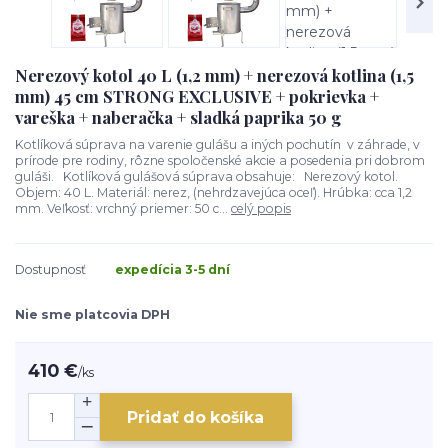
Nerezový kotol 40 L (1,2 mm) + nerezová kotlina (1,5
mm) 45 cm STRONG EXCLUSIVE + pokrievka +
vareška + naberačka + sladká paprika 50 g
Kotlíková súprava na varenie gulášu a iných pochutín v záhrade, v
prírode pre rodiny, rôzne spoločenské akcie a posedenia pri dobrom
guláši. Kotlíková gulášová súprava obsahuje: Nerezový kotol.
Objem: 40 L. Materiál: nerez, (nehrdzavejúca oceľ). Hrúbka: cca 1,2
mm. Veľkosť: vrchný priemer: 50 c...
celý popis
Dostupnosť
expedícia 3-5 dní
Nie sme platcovia DPH
410 €
/
ks
Pridať do košíka