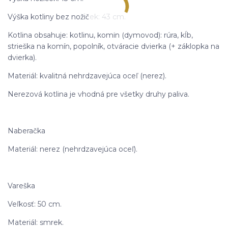
Výška kotliny bez nožiček: 43 cm.
Kotlina obsahuje: kotlinu, komín (dymovod): rúra, kĺb,
strieška na komín, popolník, otváracie dvierka (+ záklopka na
dvierka).
Materiál: kvalitná nehrdzavejúca oceľ (nerez).
Nerezová kotlina je vhodná pre všetky druhy paliva.
Naberačka
Materiál: nerez (nehrdzavejúca oceľ).
Vareška
Veľkosť: 50 cm.
Materiál: smrek.