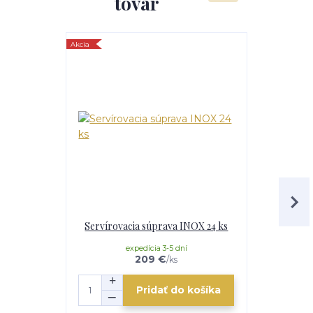
tovar
Akcia
Servírovacia súprava INOX 24 ks
Nerezová ra
expedícia 3-5 dní
v ext
209 €
/
ks
Pridať do košíka