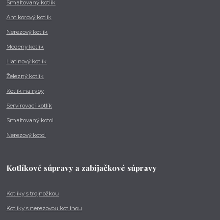
Smaltovaný kotlík
Antikorový kotlík
Nerezový kotlík
Medený kotlík
Liatinový kotlík
Železný kotlík
Kotlík na ryby
Servírovací kotlík
Smaltovaný kotol
Nerezový kotol
Kotlíkové súpravy a zabíjačkové súpravy
Kotlíky s trojnožkou
Kotlíky s nerezovou kotlinou