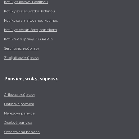
Kotlíky s kovovou kotlinou
Kotlíky so žiaruvzdor. kotlinou
Kotlíky so smaltovanou kotlinou
Kotlíky s chráničom, ohniskom
Kotlíkové súpravy BIG PARTY
Servírovacie súpravy
Zabíjačkové súpravy
Panvice, woky, súpravy
Grilovacie súpravy
Liatinová panvica
Nerezová panvica
Oceľová panvica
Smaltovaná panvica