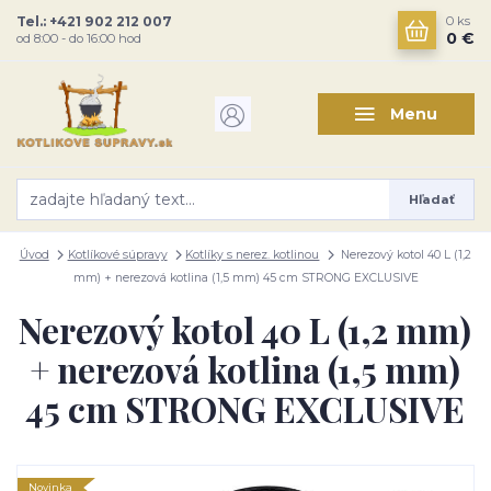
Tel.: +421 902 212 007
0
ks
0 €
od 8:00 - do 16:00 hod
Menu
Hľadať
Úvod
Kotlíkové súpravy
Kotlíky s nerez. kotlinou
Nerezový kotol 40 L (1,2
mm) + nerezová kotlina (1,5 mm) 45 cm STRONG EXCLUSIVE
Nerezový kotol 40 L (1,2 mm)
+ nerezová kotlina (1,5 mm)
45 cm STRONG EXCLUSIVE
Novinka