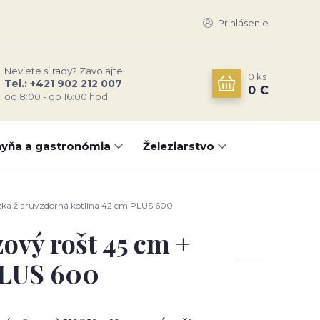
Prihlásenie
Neviete si rady? Zavolajte.
0
ks
Tel.: +421 902 212 007
0 €
od 8:00 - do 16:00 hod
yňa a gastronómia
Železiarstvo
ízka žiaruvzdorná kotlina 42 cm PLUS 600
ový rošt 45 cm +
PLUS 600