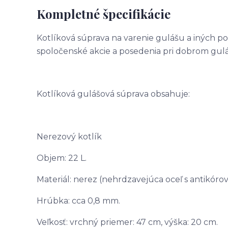
Kompletné špecifikácie
Kotlíková súprava na varenie gulášu a iných po
spoločenské akcie a posedenia pri dobrom gulá
Kotlíková gulášová súprava obsahuje:
Nerezový kotlík
Objem: 22 L.
Materiál: nerez (nehrdzavejúca oceľ s antikór
Hrúbka: cca 0,8 mm.
Veľkosť: vrchný priemer: 47 cm, výška: 20 cm.