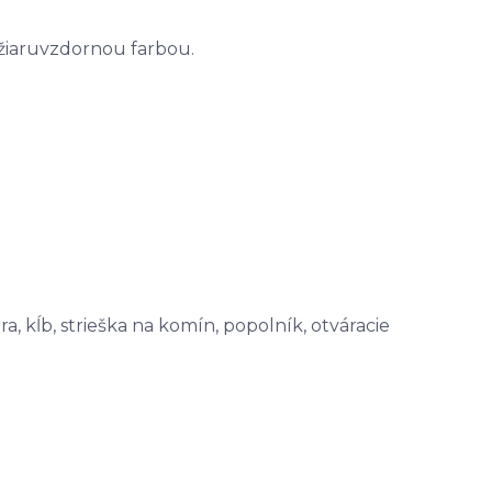
 žiaruvzdornou farbou.
a, kĺb, strieška na komín, popolník, otváracie