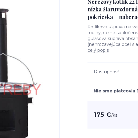
Nerezový kotlík 22
nízka žiaruvzdorná
pokrievka + nabera
Kotlíková súprava na va
rodiny, rôzne spoločens
gulášová súprava obsah
(nehrdzavejúca oceľ s a
celý popis
Dostupnosť
Nie sme platcovia
175 €
/
ks