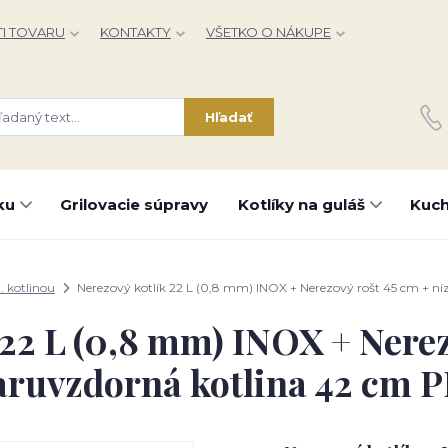
I TOVARU
KONTAKTY
VŠETKO O NÁKUPE
Hľadať
ku
Grilovacie súpravy
Kotlíky na guláš
Kuch
r. kotlinou
Nerezový kotlík 22 L (0,8 mm) INOX + Nerezový rošt 45 cm + n
 22 L (0,8 mm) INOX + Nerez
iaruvzdorná kotlina 42 cm 