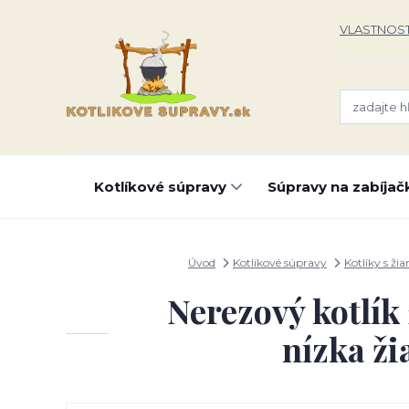
VLASTNOST
Kotlíkové súpravy
Súpravy na zabíjač
Úvod
Kotlíkové súpravy
Kotlíky s žia
Nerezový kotlík
nízka ž