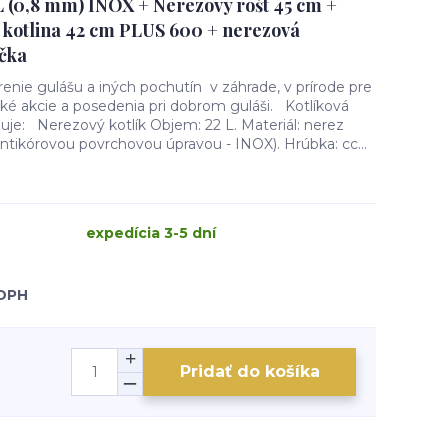
 L (0,8 mm) INOX + Nerezový rošt 45 cm +
 kotlina 42 cm PLUS 600 + nerezová
čka
renie gulášu a iných pochutín v záhrade, v prírode pre
ké akcie a posedenia pri dobrom guláši. Kotlíková
uje: Nerezový kotlík Objem: 22 L. Materiál: nerez
ntikórovou povrchovou úpravou - INOX). Hrúbka: cc...
expedícia 3-5 dní
 DPH
Pridať do košíka