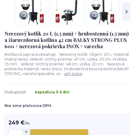
Nerezový kotlík 20 L (1,5 mm) + hrubostenná (1,5 mm)
a žiaruvzdorná kotlina 42 cm BALKY STRONG PLUS
600 + nerezová pokrievka INOX + varecha
Kotlíková súprava obsahuje: Nerezový kotlík. Objem: 20 L. Materiál:
matný nerez. Veľkosť: vrchny priemer: 47 cm, výška: 20 cm. Hrúbka:
1,5 mm. Veľkosť: Vrchný priemer: 48 cm, výška: 20 cm. Nerezová
pokrievka Materiál: nerez (inox). Hrubostenná kovová kotlina BALKY
STRONG, natretá špeciálne, oc...
celý popis
Dostupnosť
expedícia 3-5 dní
Nie sme platcovia DPH
249 €
/
ks