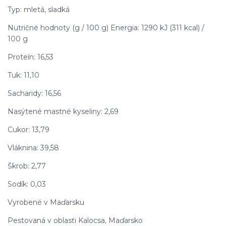
Typ: mletá, sladká
Nutričné hodnoty (g / 100 g) Energia: 1290 kJ (311 kcal) /
100 g
Proteín: 16,53
Tuk: 11,10
Sacharidy: 16,56
Nasýtené mastné kyseliny: 2,69
Cukor: 13,79
Vláknina: 39,58
Škrob: 2,77
Sodík: 0,03
Vyrobené v Maďarsku
Pestovaná v oblasťi Kalocsa, Maďarsko