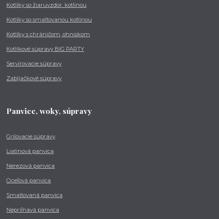
Kotlíky so žiaruvzdor. kotlinou
Kotlíky so smaltovanou kotlinou
Kotlíky s chráničom, ohniskom
Kotlíkové súpravy BIG PARTY
Servírovacie súpravy
Zabíjačkové súpravy
Panvice, woky, súpravy
Grilovacie súpravy
Liatinová panvica
Nerezová panvica
Oceľová panvica
Smaltovaná panvica
Nepriľnavá panvica