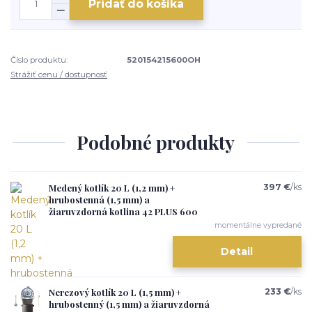
Pridať do košíka
Číslo produktu:
520154215600OH
Strážiť cenu / dostupnosť
Podobné produkty
Medený kotlík 20 L (1,2 mm) +
397 €
/
ks
hrubostenná (1,5 mm) a
žiaruvzdorná kotlina 42 PLUS 600
momentálne vypredané
Detail
Nerezový kotlík 20 L (1,5 mm) +
233 €
/
ks
hrubostenný (1,5 mm) a žiaruvzdorná