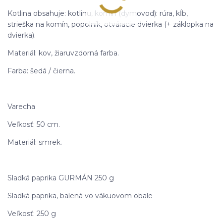
Kotlina obsahuje: kotlinu, komín (dymovod): rúra, kĺb,
strieška na komín, popolník, otváracie dvierka (+ záklopka na
dvierka).
Materiál: kov, žiaruvzdorná farba.
Farba: šedá / čierna.
Varecha
Veľkosť: 50 cm.
Materiál: smrek.
Sladká paprika GURMÁN 250 g
Sladká paprika, balená vo vákuovom obale
Veľkosť: 250 g