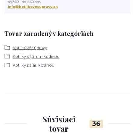
od 8:00 - do 16:00 hod
info@kotlikovesupravy.sk
Tovar zaradený v kategóriách
Kotlíkové súpravy
Kotlíky s 1,5 mm kotlinou
Kotlíky s žiar. kotlinou
Súvisiaci
36
tovar