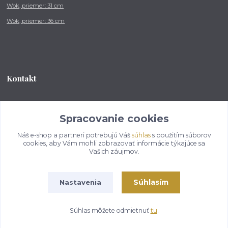
Wok, priemer: 31 cm
Wok, priemer: 36 cm
Kontakt
Tel.: +421 902 212 007
od 8:00 - do 16:00 hod
Spracovanie cookies
Náš e-shop a partneri potrebujú Váš
súhlas
s použitím súborov
info@kotlikovesupravy.sk
cookies, aby Vám mohli zobrazovať informácie týkajúce sa
Vašich záujmov.
Súhlasím
Nastavenia
Copyright © 2017-2050 kotlikovesupravy.sk, všetky práva vyhradené..
Súhlas môžete odmietnuť
tu
.
Vytvorené na
Eshop-rychlo.sk