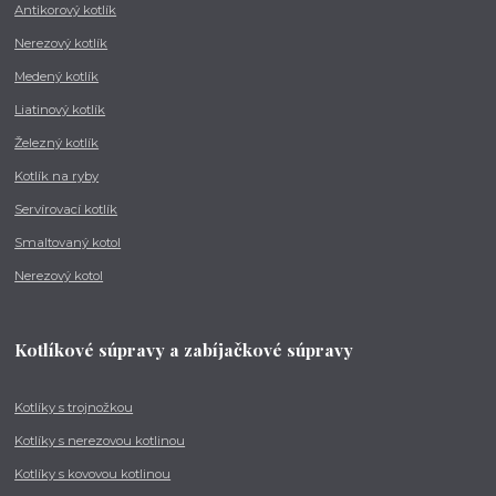
Antikorový kotlík
Nerezový kotlík
Medený kotlík
Liatinový kotlík
Železný kotlík
Kotlík na ryby
Servírovací kotlík
Smaltovaný kotol
Nerezový kotol
Kotlíkové súpravy a zabíjačkové súpravy
Kotlíky s trojnožkou
Kotlíky s nerezovou kotlinou
Kotlíky s kovovou kotlinou