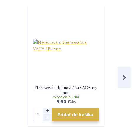
Nerezová odpenovačka VACA 115
Smalto
mm
expedícia 3-5 dní
e
8,80 €
/
ks
Pridať do košíka