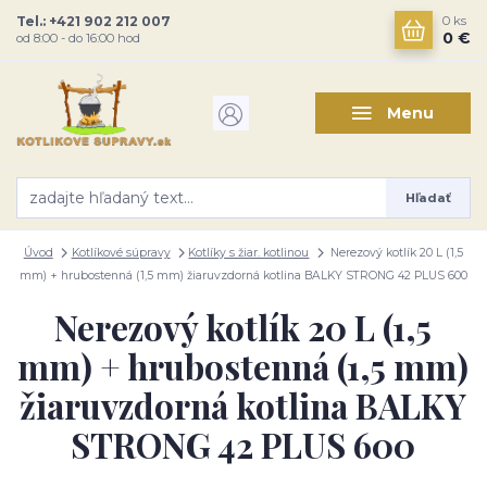
Tel.: +421 902 212 007
0
ks
0 €
od 8:00 - do 16:00 hod
Menu
Hľadať
Úvod
Kotlíkové súpravy
Kotlíky s žiar. kotlinou
Nerezový kotlík 20 L (1,5
mm) + hrubostenná (1,5 mm) žiaruvzdorná kotlina BALKY STRONG 42 PLUS 600
Nerezový kotlík 20 L (1,5
mm) + hrubostenná (1,5 mm)
žiaruvzdorná kotlina BALKY
STRONG 42 PLUS 600