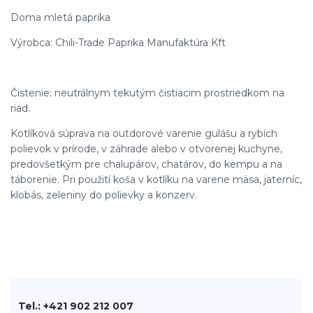
Doma mletá paprika
Výrobca: Chili-Trade Paprika Manufaktúra Kft
Čistenie: neutrálnym tekutým čistiacim prostriedkom na
riad.
Kotlíková súprava na outdorové varenie gulášu a rybích
polievok v prírode, v záhrade alebo v otvorenej kuchyne,
predovšetkým pre chalupárov, chatárov, do kempu a na
táborenie. Pri použití koša v kotlíku na varene mäsa, jaterníc,
klobás, zeleniny do polievky a konzerv.
Tel.: +421 902 212 007