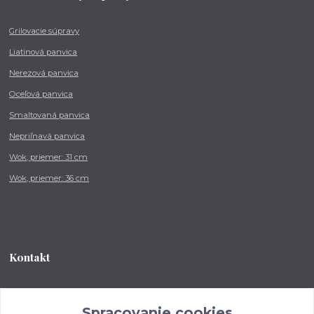
Grilovacie súpravy
Liatinová panvica
Nerezová panvica
Oceľová panvica
Smaltovaná panvica
Nepriľnavá panvica
Wok, priemer: 31 cm
Wok, priemer: 36 cm
Kontakt
Tel.: +421 902 212 007
od 8:00 - do 16:00 hod
Spracovanie cookies