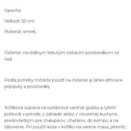
Varecha
Veľkosť: 50 cm.
Materiál: smrek.
Čistenie: neutrálnym tekutým čistiacim prostriedkom na
riad.
Podľa potreby môžete použiť na čistenie aj ľahko drhnúce
prípravky a prostriedky.
Kotlíková súprava na outdorové varenie gulášu a rybích
polievok v prírode, v záhrade alebo v otvorenej kuchyne,
predovšetkým pre chalupárov, chatárov, do kempu a na
táborenie. Pri použití koša v kotlíku na varene mäsa, jaterníc,