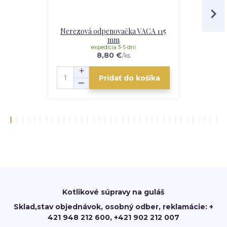
Nerezová odpenovačka VACA 115
Smalto
mm
expedícia 3-5 dní
e
8,80 €
/
ks
Pridať do košíka
Kotlikové súpravy na guláš
Sklad,stav objednávok, osobný odber, reklamácie: +
421 948 212 600, +421 902 212 007