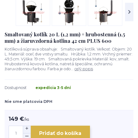
Smaltovaný kotlík 20 L (1,2 mm) + hrubostenná (1,5
mm) a žiaruvzdorná kotlina 42 cm PLUS 600
Kotlíková súprava obsahuje: Smaltovaný kotlík. Veľkosť: Objem: 20
L. Materiál: oceľ, dve vrstvy smaltu. Hrúbka: 1,2 mm. Vrchný priemer:
49,5 cm. Výška: 19 cm. Smaltovaná pokrievka Materiál: kov, smalt.
Hrubostenná kovová kotlina, natretá špeciálne, ochrannú
žiaruvzdornou farbou. Farba je odo...
celý popis
Dostupnosť
expedícia 3-5 dní
Nie sme platcovia DPH
149 €
/
ks
Pridať do košíka