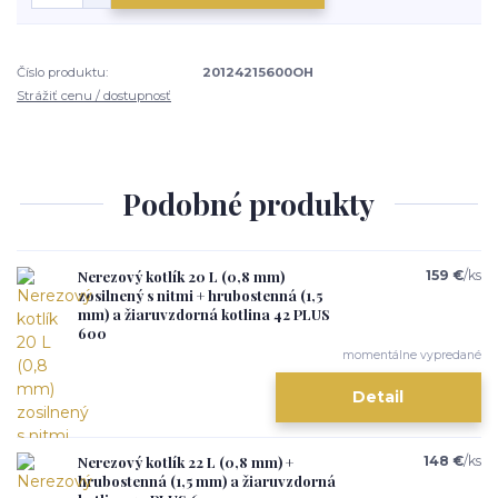
Číslo produktu:
20124215600OH
Strážiť cenu / dostupnosť
Podobné produkty
Nerezový kotlík 20 L (0,8 mm)
159 €
/
ks
zosilnený s nitmi + hrubostenná (1,5
mm) a žiaruvzdorná kotlina 42 PLUS
600
momentálne vypredané
Detail
Nerezový kotlík 22 L (0,8 mm) +
148 €
/
ks
hrubostenná (1,5 mm) a žiaruvzdorná