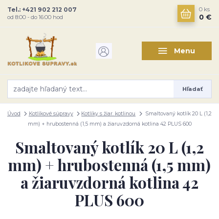
Tel.: +421 902 212 007
0
ks
0 €
od 8:00 - do 16:00 hod
Menu
Hľadať
Úvod
Kotlíkové súpravy
Kotlíky s žiar. kotlinou
Smaltovaný kotlík 20 L (1,2
mm) + hrubostenná (1,5 mm) a žiaruvzdorná kotlina 42 PLUS 600
Smaltovaný kotlík 20 L (1,2
mm) + hrubostenná (1,5 mm)
a žiaruvzdorná kotlina 42
PLUS 600