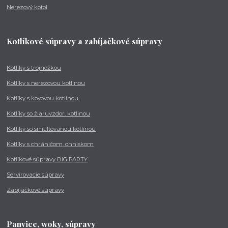
Nerezový kotol
Kotlíkové súpravy a zabíjačkové súpravy
Kotlíky s trojnožkou
Kotlíky s nerezovou kotlinou
Kotlíky s kovovou kotlinou
Kotlíky so žiaruvzdor. kotlinou
Kotlíky so smaltovanou kotlinou
Kotlíky s chráničom, ohniskom
Kotlíkové súpravy BIG PARTY
Servírovacie súpravy
Zabíjačkové súpravy
Panvice, woky, súpravy