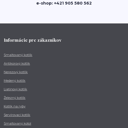
e-shop: +421 905 580 562
Informácie pre zákazníkov
Smaltovaný kotlík
Antikorový kotlík
Nerezový kotlík
Medený kotlík
Liatinový kotlík
Železný kotlík
Kotlík na ryby
Servírovací kotlík
Smaltovaný kotol