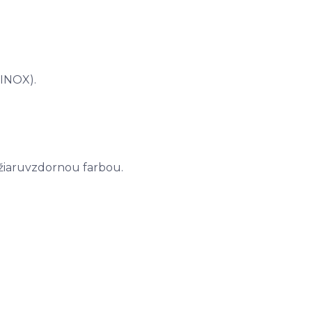
 INOX).
 žiaruvzdornou farbou.