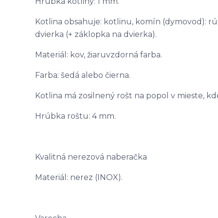
Hrúbka kotliny: 1 mm.
Kotlina obsahuje: kotlinu, komín (dymovod): rúr
dvierka (+ záklopka na dvierka).
Materiál: kov, žiaruvzdorná farba.
Farba: šedá alebo čierna.
Kotlina má zosilnený rošt na popol v mieste, kde
Hrúbka roštu: 4 mm.
Kvalitná nerezová naberačka
Materiál: nerez (INOX).