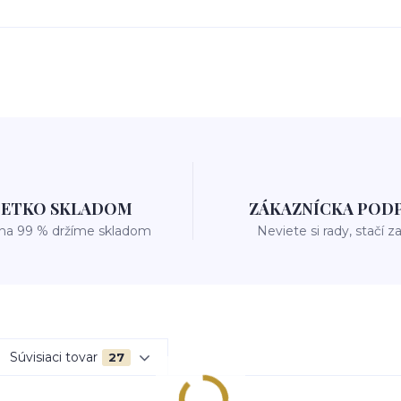
ŠETKO SKLADOM
ZÁKAZNÍCKA POD
 na 99 % držíme skladom
Neviete si rady, stačí z
Súvisiaci tovar
27