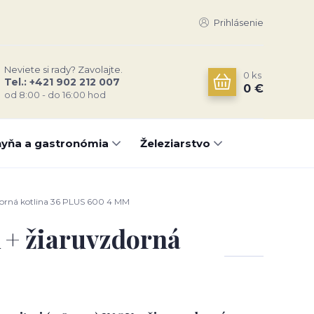
Prihlásenie
Neviete si rady? Zavolajte.
0
ks
Tel.: +421 902 212 007
0 €
od 8:00 - do 16:00 hod
yňa a gastronómia
Železiarstvo
zdorná kotlina 36 PLUS 600 4 MM
X + žiaruvzdorná