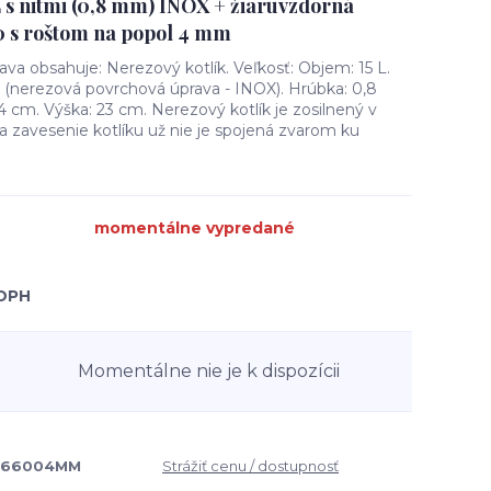
L s nitmi (0,8 mm) INOX + žiaruvzdorná
0 s roštom na popol 4 mm
ava obsahuje: Nerezový kotlík. Veľkosť: Objem: 15 L.
or (nerezová povrchová úprava - INOX). Hrúbka: 0,8
 cm. Výška: 23 cm. Nerezový kotlík je zosilnený v
 zavesenie kotlíku už nie je spojená zvarom ku
momentálne vypredané
 DPH
Momentálne nie je k dispozícii
366004MM
Strážiť cenu / dostupnosť