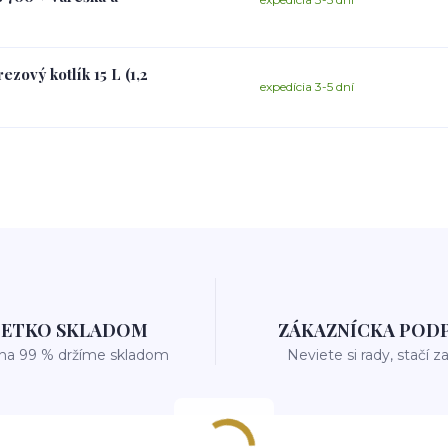
zový kotlík 15 L (1,2
expedícia 3-5 dní
ŠETKO SKLADOM
ZÁKAZNÍCKA POD
 na 99 % držíme skladom
Neviete si rady, stačí z