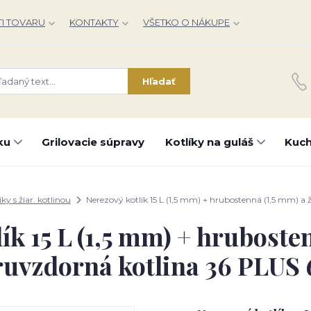
I TOVARU
KONTAKTY
VŠETKO O NÁKUPE
Hľadať
ku
Grilovacie súpravy
Kotlíky na guláš
Kuch
íky s žiar. kotlinou
Nerezový kotlík 15 L (1,5 mm) + hrubostenná (1,5 mm) a
ík 15 L (1,5 mm) + hruboste
ruvzdorná kotlina 36 PLUS