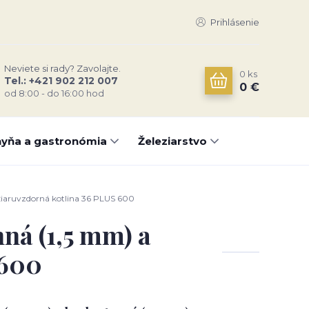
Prihlásenie
Neviete si rady? Zavolajte.
0
ks
Tel.: +421 902 212 007
0 €
od 8:00 - do 16:00 hod
yňa a gastronómia
Železiarstvo
 žiaruvzdorná kotlina 36 PLUS 600
nná (1,5 mm) a
 600