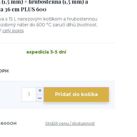
L (1,5 mm) + hrubostenná (1,5 mm) a
na 36 cm PLUS 600
rava s 15 L nerezovým kotlíkom a hrubostennou
uvzdorný náter do 600 °C zaručí dlhú životnosť.
e!
celý popis
expedícia 3-5 dní
 DPH
Pridať do košíka
15600OH
Strážiť cenu / dostupnosť