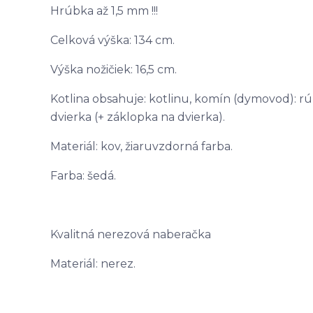
Hrúbka až 1,5 mm !!!
Celková výška: 134 cm.
Výška nožičiek: 16,5 cm.
Kotlina obsahuje: kotlinu, komín (dymovod): rúr
dvierka (+ záklopka na dvierka).
Materiál: kov, žiaruvzdorná farba.
Farba: šedá.
Kvalitná nerezová naberačka
Materiál: nerez.