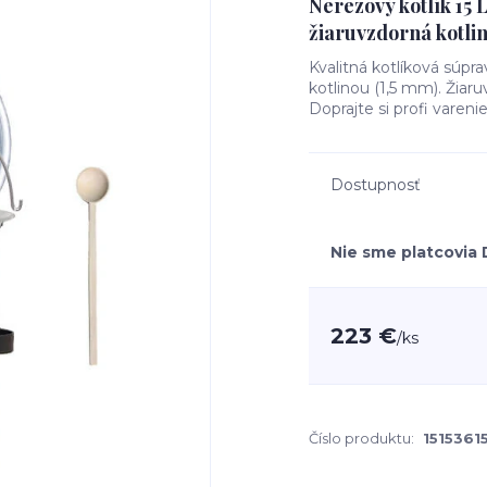
Nerezový kotlík 15 
žiaruvzdorná kotli
Kvalitná kotlíková súp
kotlinou (1,5 mm). Žiar
Doprajte si profi vareni
Dostupnosť
Nie sme platcovia
223 €
/
ks
Číslo produktu:
151536