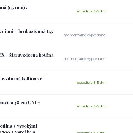
nná (1,5 mm) a
expedícia 3-5 dní
 nitmi + hrubostenná (1,5
momentálne vypredané
OX + žiaruvzdorná kotlina
momentálne vypredané
ruvzdorná kotlina 36
expedícia 3-5 dní
panvica 38 cm UNI +
expedícia 3-5 dní
kotlina s vysokými
 700 + vareška a
expedícia 3-5 dní