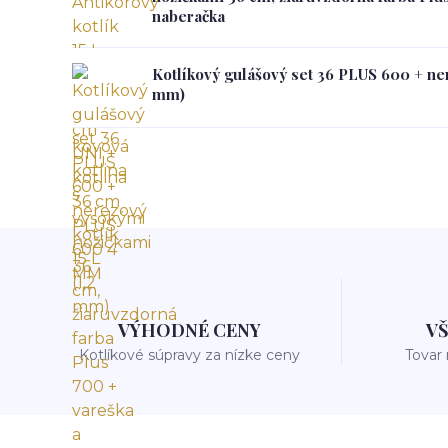
naberačka
Kotlíkový gulášový set 36 PLUS 600 + nere
mm)
VÝHODNÉ CENY
V
Kotlíkové súpravy za nízke ceny
Tovar