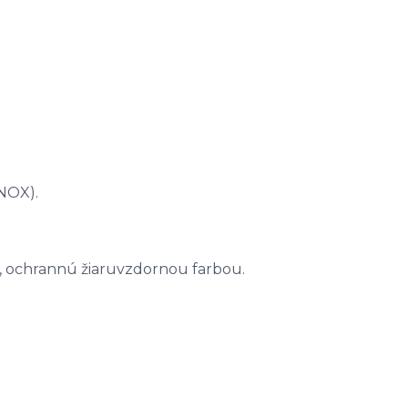
INOX).
e, ochrannú žiaruvzdornou farbou.