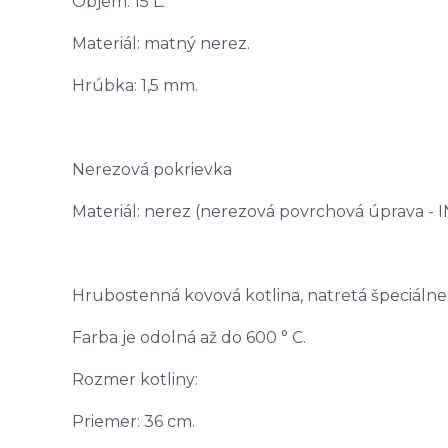
Objem: 15 L.
Materiál: matný nerez.
Hrúbka: 1,5 mm.
Nerezová pokrievka
Materiál: nerez (nerezová povrchová úprava - 
Hrubostenná kovová kotlina, natretá špeciáln
Farba je odolná až do 600 ° C.
Rozmer kotliny:
Priemer: 36 cm.