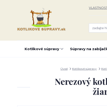
VLASTNOST
Kotlíkové súpravy
Súpravy na zabíjač
Úvod
Kotlíkové súpravy
Kotl
Nerezový kotl
žia