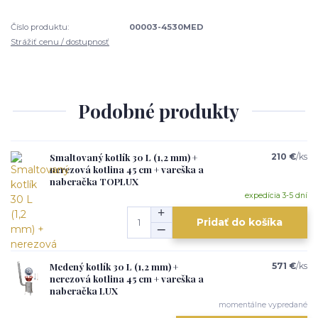
Číslo produktu:
00003-4530MED
Strážiť cenu / dostupnosť
Podobné produkty
Smaltovaný kotlík 30 L (1,2 mm) +
210 €
/
ks
nerezová kotlina 45 cm + vareška a
naberačka TOPLUX
expedícia 3-5 dní
Pridať do košíka
Medený kotlík 30 L (1,2 mm) +
571 €
/
ks
nerezová kotlina 45 cm + vareška a
naberačka LUX
momentálne vypredané