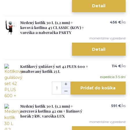
Detail
Medený kotlík 30 L (1,2 mm) +
456 €
/
ks
kovová kotlina 45 CLASSIC (KOV) +
vareška a naberačka PARTY
momentálne vypredané
Detail
Kotlíkový gulášový set 42 PLUS 600 +
114 €
/
ks
smaltovaný kotlík 25 L
expedícia 3-5 dní
Pridať do košíka
Medený kotlík 30 L (1,2 mm) +
591 €
/
ks
nerezová kotlina 42 cm + liatinový
horák 7 kW, vareška LUX
momentálne vypredané