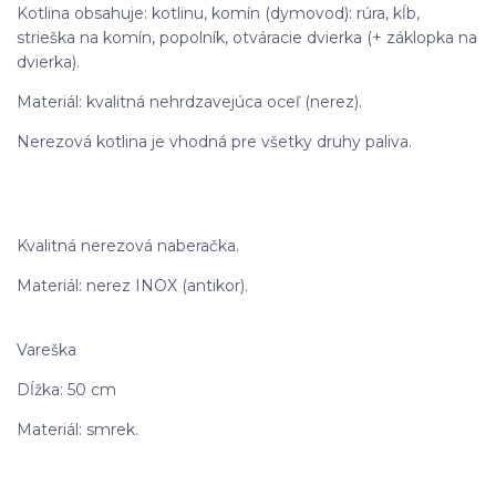
Kotlina obsahuje: kotlinu, komín (dymovod): rúra, kĺb,
strieška na komín, popolník, otváracie dvierka (+ záklopka na
dvierka).
Materiál: kvalitná nehrdzavejúca oceľ (nerez).
Nerezová kotlina je vhodná pre všetky druhy paliva.
Kvalitná nerezová naberačka.
Materiál: nerez INOX (antikor).
Vareška
Dĺžka: 50 cm
Materiál: smrek.