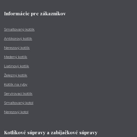
Informácie pre zákazníkov
Smaltovaný kotlík
Antikorový kotlík
Nerezový kotlík
Medený kotlík
Liatinový kotlík
Železný kotlík
Kotlík na ryby
Servírovací kotlík
Smaltovaný kotol
Nerezový kotol
Kotlíkové súpravy a zabíjačkové súpravy