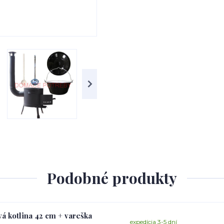
Podobné produkty
vá kotlina 42 cm + vareška
expedícia 3-5 dní