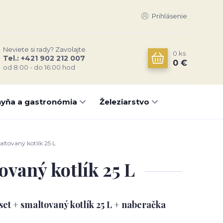
Prihlásenie
Neviete si rady? Zavolajte.
0
ks
Tel.: +421 902 212 007
0 €
od 8:00 - do 16:00 hod
yňa a gastronómia
Železiarstvo
ltovaný kotlík 25 L
ovaný kotlík 25 L
set + smaltovaný kotlík 25 L + naberačka