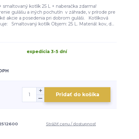
 + smaltovaný kotlík 25 L + naberačka zdarma!
renie gulášu a iných pochutín v záhrade, v prírode pre
ké akcie a posedenia pri dobrom guláši. Kotlíková
je: Smaltovaný kotlík Objem: 25 L. Materiál: kov, d...
expedícia 3-5 dní
 DPH
Pridať do košíka
2512600
Strážiť cenu / dostupnosť