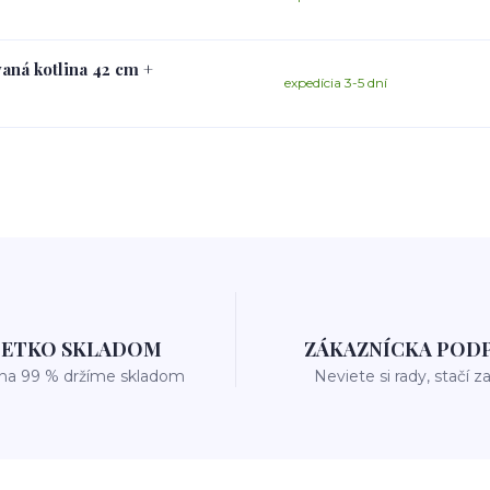
vaná kotlina 42 cm +
expedícia 3-5 dní
ŠETKO SKLADOM
ZÁKAZNÍCKA POD
 na 99 % držíme skladom
Neviete si rady, stačí z