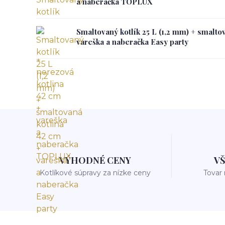
a naberačka TOPLUX
Smaltovaný kotlík 25 L (1,2 mm) + smalto
vareška a naberačka Easy party
VÝHODNÉ CENY
V
Kotlíkové súpravy za nízke ceny
Tovar