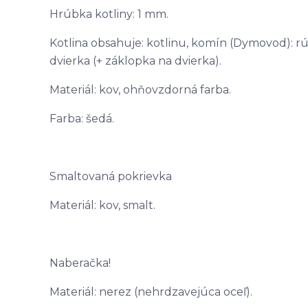
Hrúbka kotliny: 1 mm.
Kotlina obsahuje: kotlinu, komín (Dymovod): rúr
dvierka (+ záklopka na dvierka).
Materiál: kov, ohňovzdorná farba.
Farba: šedá.
Smaltovaná pokrievka
Materiál: kov, smalt.
Naberačka!
Materiál: nerez (nehrdzavejúca oceľ).