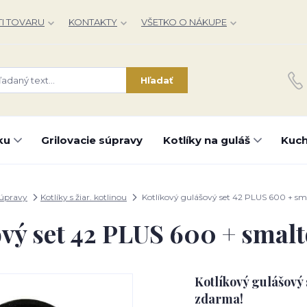
I TOVARU
KONTAKTY
VŠETKO O NÁKUPE
Hľadať
ku
Grilovacie súpravy
Kotlíky na guláš
Kuch
súpravy
Kotlíky s žiar. kotlinou
Kotlíkový gulášový set 42 PLUS 600 + sma
vý set 42 PLUS 600 + smalt
Kotlíkový gulášový 
zdarma!