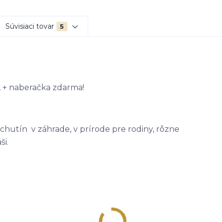
Súvisiaci tovar
5
L + naberačka zdarma!
chutín v záhrade, v prírode pre rodiny, rôzne
ši.