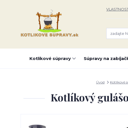
VLASTNOST
Kotlíkové súpravy
Súpravy na zabíjač
Úvod
Kotlíkové 
Kotlíkový gulášo