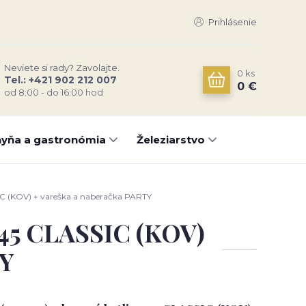
Prihlásenie
Neviete si rady? Zavolajte.
0
ks
Tel.: +421 902 212 007
0 €
od 8:00 - do 16:00 hod
yňa a gastronómia
Železiarstvo
IC (KOV) + vareška a naberačka PARTY
a 45 CLASSIC (KOV)
TY