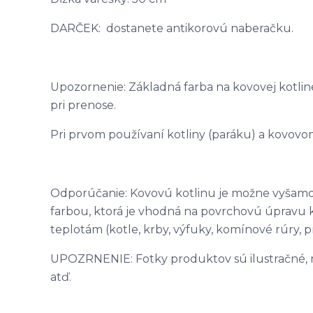
DARČEK: dostanete antikorovú naberačku.
Upozornenie: Základná farba na kovovej kotlin
pri prenose.
Pri prvom používaní kotliny (paráku) a kovovom 
Odporúčanie: Kovovú kotlinu je možne vyšamo
farbou, ktorá je vhodná na povrchovú úpravu 
teplotám (kotle, krby, výfuky, komínové rúry, pr
UPOZRNENIE: Fotky produktov sú ilustračné, môž
atď.