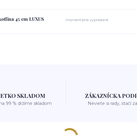
kotlina 45 cm LUXUS
momentálne vypredané
ŠETKO SKLADOM
ZÁKAZNÍCKA POD
 na 99 % držíme skladom
Neviete si rady, stačí z