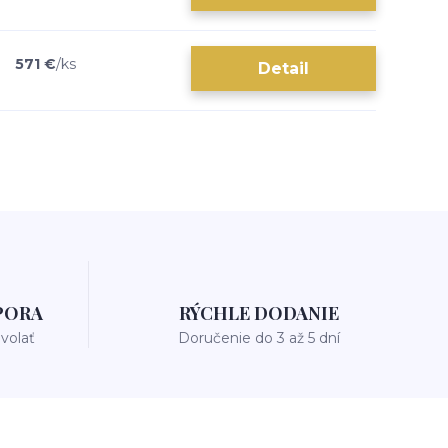
571 €
/
ks
Detail
PORA
RÝCHLE DODANIE
avolať
Doručenie do 3 až 5 dní