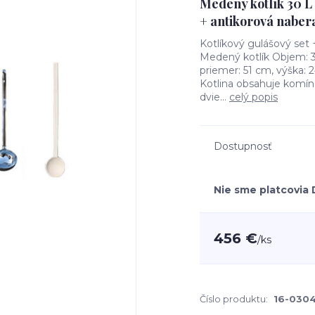
Medený kotlík 30 L
+ antikorová naber
Kotlíkový gulášový set
Medený kotlík Objem: 3
priemer: 51 cm, výška: 
Kotlina obsahuje komín 
dvie...
celý popis
Dostupnosť
Nie sme platcovia
456 €
/
ks
Číslo produktu:
16-030