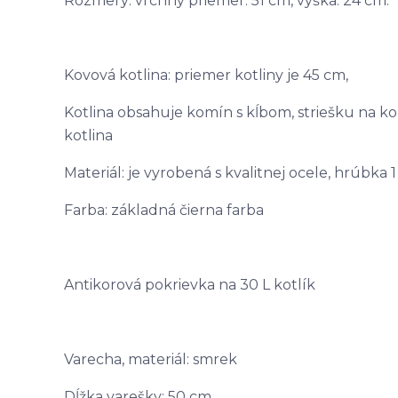
Rozmery: vrchný priemer: 51 cm, výška: 24 cm.
Kovová kotlina: priemer kotliny je 45 cm,
Kotlina obsahuje komín s kĺbom, striešku na kom
kotlina
Materiál: je vyrobená s kvalitnej ocele, hrúbka 
Farba: základná čierna farba
Antikorová pokrievka na 30 L kotlík
Varecha, materiál: smrek
Dĺžka varešky: 50 cm