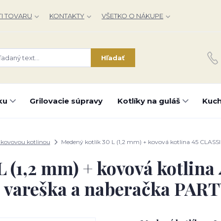
I TOVARU
KONTAKTY
VŠETKO O NÁKUPE
Hľadať
ku
Grilovacie súpravy
Kotlíky na guláš
Kuch
s kovovou kotlinou
Medený kotlík 30 L (1,2 mm) + kovová kotlina 45 CLASS
L (1,2 mm) + kovová kotlin
 vareška a naberačka PAR