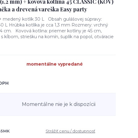
 (1,2 mm) + kovová kotlina 45 CLASSIC (KOV)
ačka a drevená vareška Easy party
 + medený kotlík 30 L Obsah gulášovej súpravy:
0 L Hrúbka kotlíka je cca 1,3 mm Rozmery: vrchný
24 cm. Kovová kotlina: priemer kotliny je 45 cm,
s kĺbom, striešku na komín, šuplík na popol, otváracie
momentálne vypredané
 DPH
Momentálne nie je k dispozícii
45MK
Strážiť cenu / dostupnosť