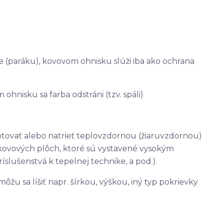
e (paráku), kovovom ohnisku slúži iba ako ochrana
ohnisku sa farba odstráni (tzv. spáli)
tovať alebo natrieť teplovzdornou (žiaruvzdornou)
kovových plôch, ktoré sú vystavené vysokým
íslušenstvá k tepelnej technike, a pod.).
u sa líšiť napr. šírkou, výškou, iný typ pokrievky