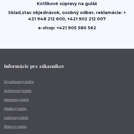
Kotlikové súpravy na guláš
Sklad,stav objednávok, osobný odber, reklamácie: +
421 948 212 600, +421 902 212 007
e-shop: +421 905 580 562
Informácie pre zákazníkov
Smaltovaný kotlík
Antikorový kotlík
Nerezový kotlík
Medený kotlík
Liatinový kotlík
Železný kotlík