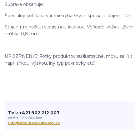
Súprava obsahuje:
Špeciálny kotlík na varenie rybárskych špecialít, objem: 10 L
Stojan (trojnožku) s poistnou kladkou. Veľkosť: výška 1,25 m,
hrúbka 0,8 mm.
UPOZRNENIE: Fotky produktov sú ilustračné, môžu sa líšiť
napr. šírkou, výškou, iný typ pokrievky atď.
Tel.: +421 902 212 007
od 8:00 - do 16:00 hod
info@kotlikovesupravy.sk