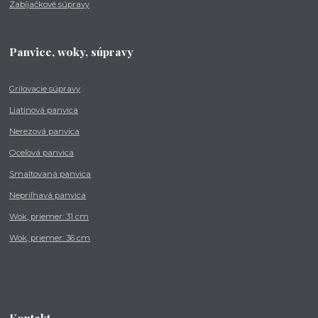
Zabíjačkové súpravy
Panvice, woky, súpravy
Grilovacie súpravy
Liatinová panvica
Nerezová panvica
Oceľová panvica
Smaltovaná panvica
Nepriľnavá panvica
Wok, priemer: 31 cm
Wok, priemer: 36 cm
Kontakt