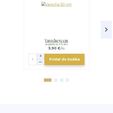
Varecha 50 cm
Sito-
expedícia 3-5 dní
e
3,90 €
/
ks
Pridať do košíka