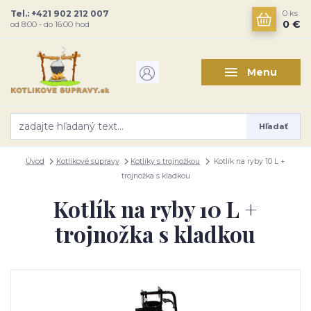
Tel.: +421 902 212 007
0
ks
0 €
od 8:00 - do 16:00 hod
Menu
Hľadať
Úvod
Kotlíkové súpravy
Kotlíky s trojnožkou
Kotlík na ryby 10 L +
trojnožka s kladkou
Kotlík na ryby 10 L +
trojnožka s kladkou