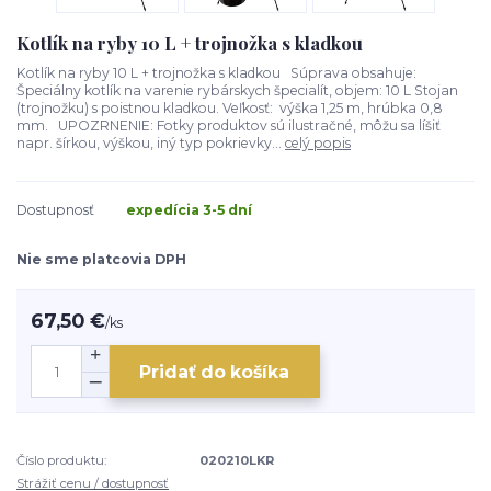
Kotlík na ryby 10 L + trojnožka s kladkou
Kotlík na ryby 10 L + trojnožka s kladkou Súprava obsahuje:
Špeciálny kotlík na varenie rybárskych špecialít, objem: 10 L Stojan
(trojnožku) s poistnou kladkou. Veľkosť: výška 1,25 m, hrúbka 0,8
mm. UPOZRNENIE: Fotky produktov sú ilustračné, môžu sa líšiť
napr. šírkou, výškou, iný typ pokrievky...
celý popis
Dostupnosť
expedícia 3-5 dní
Nie sme platcovia DPH
67,50 €
/
ks
Pridať do košíka
Číslo produktu:
020210LKR
Strážiť cenu / dostupnosť