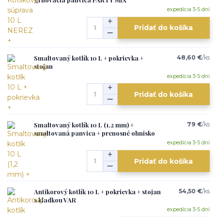
expedícia 3-5 dní
Pridať do košíka
Smaltovaný kotlík 10 L + pokrievka +
48,60 €
/
ks
stojan
expedícia 3-5 dní
Pridať do košíka
Smaltovaný kotlík 10 L (1,2 mm) +
79 €
/
ks
smaltovaná panvica + prenosné ohnisko
expedícia 3-5 dní
Pridať do košíka
Antikorový kotlík 10 L + pokrievka + stojan
54,50 €
/
ks
s kladkou VAR
expedícia 3-5 dní