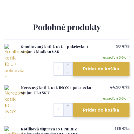
Podobné produkty
Smaltovaný kotlík 10 L + pokrievka +
58 €
/
ks
stojan s kladkou VAR
expedícia 3-5 dní
Pridať do košíka
Nerezový kotlík 10 L INOX + pokrievka +
44,50 €
/
ks
stojan CLASSIC
expedícia 3-5 dní
Pridať do košíka
Kotlíková súprava 10 L NEREZ +
135 €
/
ks
grilovacia panvica PARTY MIX