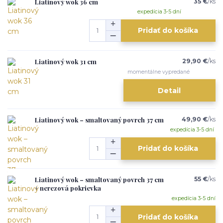
Liatinový wok 36 cm
35 €
/
ks
expedícia 3-5 dní
Pridať do košíka
Liatinový wok 31 cm
29,90 €
/
ks
momentálne vypredané
Detail
Liatinový wok – smaltovaný povrch 37 cm
49,90 €
/
ks
expedícia 3-5 dní
Pridať do košíka
Liatinový wok – smaltovaný povrch 37 cm
55 €
/
ks
+ nerezová pokrievka
expedícia 3-5 dní
Pridať do košíka