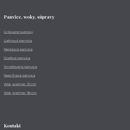
Panvice, woky, súpravy
Grilovacie súpravy
Liatinová panvica
Nerezová panvica
Oceľová panvica
Smaltovaná panvica
Nepriľnavá panvica
Wok, priemer: 31 cm
Wok, priemer: 36 cm
Kontakt