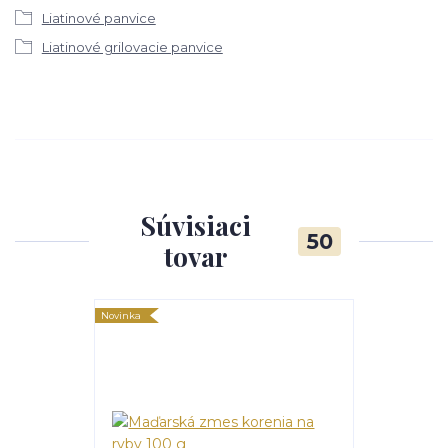
Liatinové panvice
Liatinové grilovacie panvice
Súvisiaci
50
tovar
Novinka
TOP produkt
Novinka