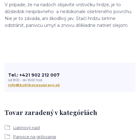
V prípade, že na riadoch objavíte vrstvičku hrdze, je to
dôsledok nesprávneho a nedokonale ošetreného povrchu.
Nie je to závada, ani škodlivý jav. Stačí hrdzu šetrne
odstrániť, panvicu umyť a znovu dôkladne natrieť olejom.
Tel.: +421 902 212 007
od 8:00 - do 16:00 hod
info@kotlikovesupravy.sk
Tovar zaradený v kategóriách
Liatinový riad
Panvice na grilovanie