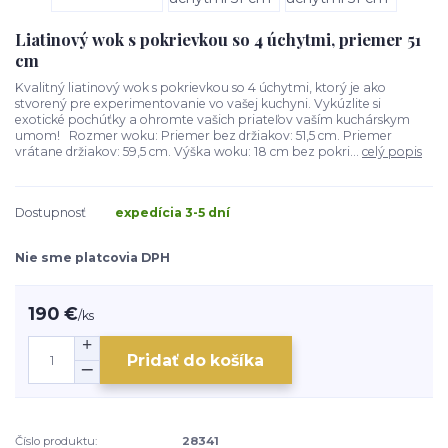
Liatinový wok s pokrievkou so 4 úchytmi, priemer 51
cm
Kvalitný liatinový wok s pokrievkou so 4 úchytmi, ktorý je ako
stvorený pre experimentovanie vo vašej kuchyni. Vykúzlite si
exotické pochúťky a ohromte vašich priateľov vaším kuchárskym
umom! Rozmer woku: Priemer bez držiakov: 51,5 cm. Priemer
vrátane držiakov: 59,5 cm. Výška woku: 18 cm bez pokri...
celý popis
Dostupnosť
expedícia 3-5 dní
Nie sme platcovia DPH
190 €
/
ks
Pridať do košíka
Číslo produktu:
28341