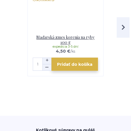
Maďarská zmes korenia na ryby
Maďarská z
100 g
expedícia 3-5 dní
e
4,50 €
/
ks
Pridať do košíka
Kotlikové súpravy na guláš