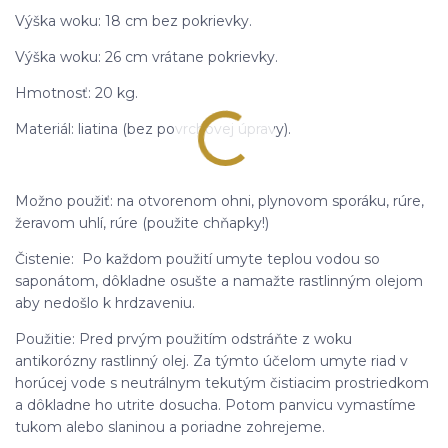
Výška woku: 18 cm bez pokrievky.
Výška woku: 26 cm vrátane pokrievky.
Hmotnosť: 20 kg.
Materiál: liatina (bez povrchovej úpravy).
Možno použiť: na otvorenom ohni, plynovom sporáku, rúre,
žeravom uhlí, rúre (použite chňapky!)
Čistenie: Po každom použití umyte teplou vodou so
saponátom, dôkladne osušte a namažte rastlinným olejom
aby nedošlo k hrdzaveniu.
Použitie: Pred prvým použitím odstráňte z woku
antikorózny rastlinný olej. Za týmto účelom umyte riad v
horúcej vode s neutrálnym tekutým čistiacim prostriedkom
a dôkladne ho utrite dosucha. Potom panvicu vymastíme
tukom alebo slaninou a poriadne zohrejeme.