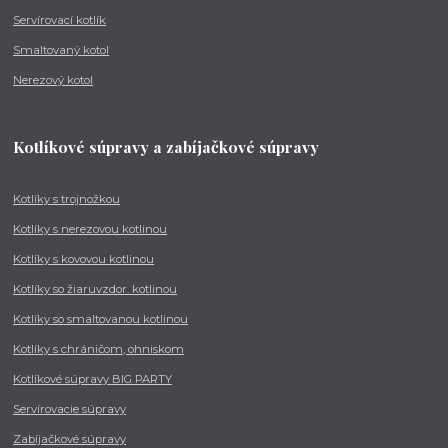
Servírovací kotlík
Smaltovaný kotol
Nerezový kotol
Kotlíkové súpravy a zabíjačkové súpravy
Kotlíky s trojnožkou
Kotlíky s nerezovou kotlinou
Kotlíky s kovovou kotlinou
Kotlíky so žiaruvzdor. kotlinou
Kotlíky so smaltovanou kotlinou
Kotlíky s chráničom, ohniskom
Kotlíkové súpravy BIG PARTY
Servírovacie súpravy
Zabíjačkové súpravy