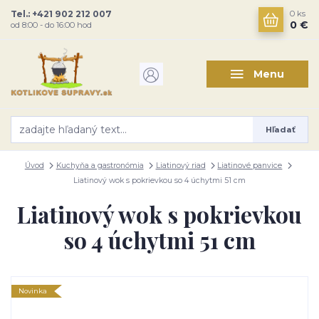
Tel.: +421 902 212 007
0
ks
0 €
od 8:00 - do 16:00 hod
Menu
Hľadať
Úvod
Kuchyňa a gastronómia
Liatinový riad
Liatinové panvice
Liatinový wok s pokrievkou so 4 úchytmi 51 cm
Liatinový wok s pokrievkou
so 4 úchytmi 51 cm
Novinka