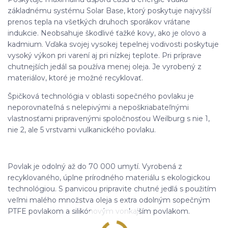
základnému systému Solar Base, ktorý poskytuje najvyšší
prenos tepla na všetkých druhoch sporákov vrátane
indukcie. Neobsahuje škodlivé ťažké kovy, ako je olovo a
kadmium. Vďaka svojej vysokej tepelnej vodivosti poskytuje
vysoký výkon pri varení aj pri nízkej teplote. Pri príprave
chutnejších jedál sa používa menej oleja. Je vyrobený z
materiálov, ktoré je možné recyklovať.
Špičková technológia v oblasti sopečného povlaku je
neporovnateľná s nelepivými a nepoškriabateľnými
vlastnosťami pripravenými spoločnosťou Weilburg s nie 1,
nie 2, ale 5 vrstvami vulkanického povlaku.
Povlak je odolný až do 70 000 umytí. Vyrobená z
recyklovaného, ​​úplne prírodného materiálu s ekologickou
technológiou. S panvicou pripravite chutné jedlá s použitím
veľmi malého množstva oleja s extra odolným sopečným
PTFE povlakom a silikónovým vonkajším povlakom.