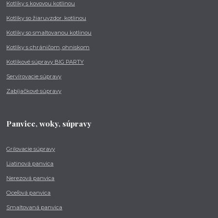
Kotlíky s kovovou kotlinou
Kotlíky so žiaruvzdor. kotlinou
Kotlíky so smaltovanou kotlinou
Kotlíky s chráničom, ohniskom
Kotlíkové súpravy BIG PARTY
Servírovacie súpravy
Zabíjačkové súpravy
Panvice, woky, súpravy
Grilovacie súpravy
Liatinová panvica
Nerezová panvica
Oceľová panvica
Smaltovaná panvica