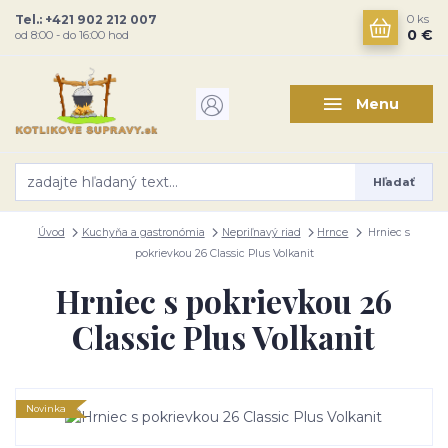
Tel.: +421 902 212 007
0
ks
0 €
od 8:00 - do 16:00 hod
Menu
Hľadať
Úvod
Kuchyňa a gastronómia
Nepriľnavý riad
Hrnce
Hrniec s
pokrievkou 26 Classic Plus Volkanit
Hrniec s pokrievkou 26
Classic Plus Volkanit
Novinka