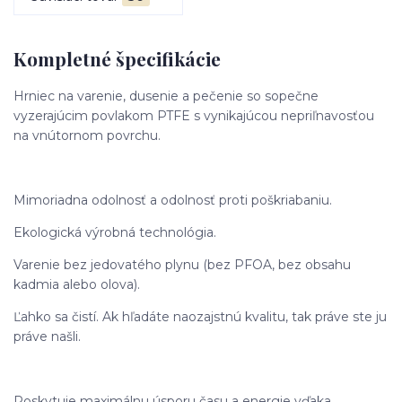
Kompletné špecifikácie
Hrniec na varenie, dusenie a pečenie so sopečne
vyzerajúcim povlakom PTFE s vynikajúcou nepriľnavosťou
na vnútornom povrchu.
Mimoriadna odolnosť a odolnosť proti poškriabaniu.
Ekologická výrobná technológia.
Varenie bez jedovatého plynu (bez PFOA, bez obsahu
kadmia alebo olova).
Ľahko sa čistí. Ak hľadáte naozajstnú kvalitu, tak práve ste ju
práve našli.
Poskytuje maximálnu úsporu času a energie vďaka