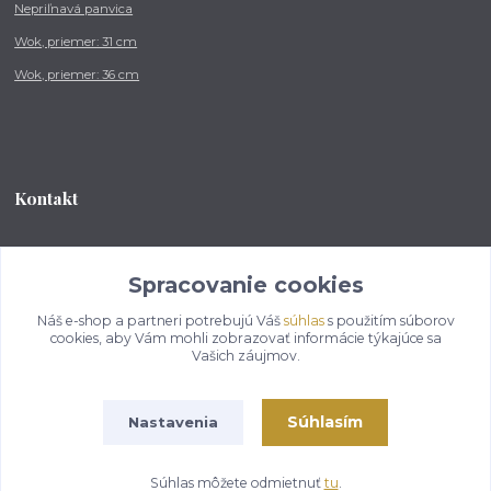
Nepriľnavá panvica
Wok, priemer: 31 cm
Wok, priemer: 36 cm
Kontakt
Tel.: +421 902 212 007
od 8:00 - do 16:00 hod
Spracovanie cookies
Náš e-shop a partneri potrebujú Váš
súhlas
s použitím súborov
info@kotlikovesupravy.sk
cookies, aby Vám mohli zobrazovať informácie týkajúce sa
Vašich záujmov.
Súhlasím
Nastavenia
Copyright © 2017-2050 kotlikovesupravy.sk, všetky práva vyhradené..
Súhlas môžete odmietnuť
tu
.
Vytvorené na
Eshop-rychlo.sk