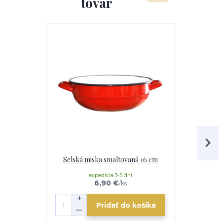
tovar
Selská miska smaltovaná 16 cm
Nerezov
expedícia 3-5 dní
e
6,90 €
/
ks
Pridať do košíka