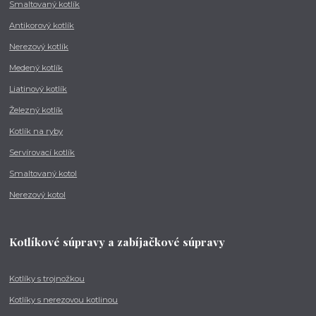
Smaltovaný kotlík
Antikorový kotlík
Nerezový kotlík
Medený kotlík
Liatinový kotlík
Železný kotlík
Kotlík na ryby
Servírovací kotlík
Smaltovaný kotol
Nerezový kotol
Kotlíkové súpravy a zabíjačkové súpravy
Kotlíky s trojnožkou
Kotlíky s nerezovou kotlinou