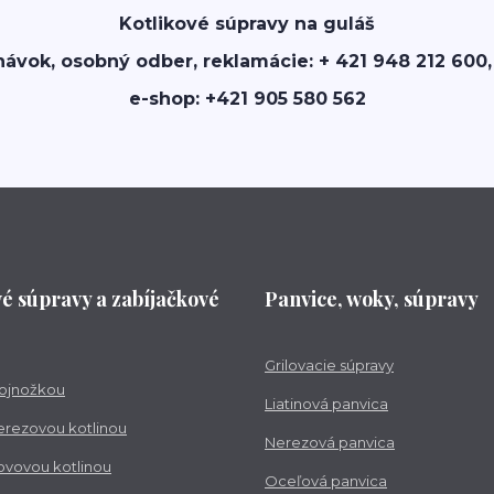
Kotlikové súpravy na guláš
návok, osobný odber, reklamácie: + 421 948 212 600,
e-shop: +421 905 580 562
vé súpravy a zabíjačkové
Panvice, woky, súpravy
Grilovacie súpravy
trojnožkou
Liatinová panvica
nerezovou kotlinou
Nerezová panvica
kovovou kotlinou
Oceľová panvica