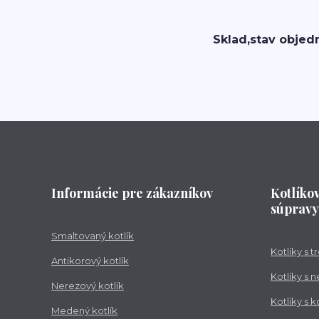
Sklad,stav objed
Informácie pre zákazníkov
Kotlíko
súpravy
Smaltovaný kotlík
Kotlíky s 
Antikorový kotlík
Kotlíky s 
Nerezový kotlík
Kotlíky s 
Medený kotlík