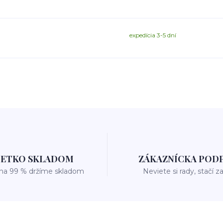
expedícia 3-5 dní
ŠETKO SKLADOM
ZÁKAZNÍCKA POD
 na 99 % držíme skladom
Neviete si rady, stačí z