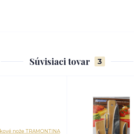
Súvisiaci tovar
3