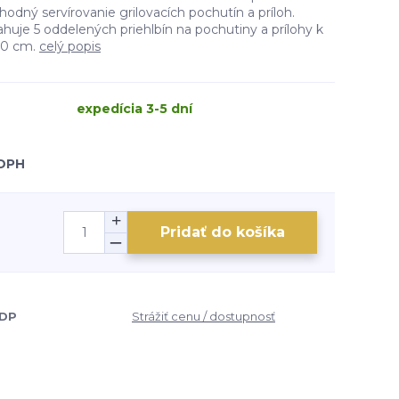
hodný servírovanie grilovacích pochutín a príloh.
huje 5 oddelených priehlbín na pochutiny a prílohy k
 30 cm.
celý popis
expedícia 3-5 dní
 DPH
Pridať do košíka
0DP
Strážiť cenu / dostupnosť