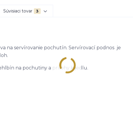
Súvisiaci tovar
3
a na servírovanie pochutín. Servírovací podnos je
loh.
hlbín na pochutiny a prílohy k jedlu.