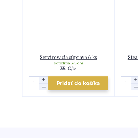
Servírovacia súprava 6 ks
Ste
expedícia 3-5 dní
35 €
/
ks
Pridať do košíka