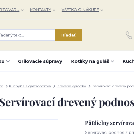
I TOVARU
KONTAKTY
VŠETKO O NÁKUPE
Hľadať
ku
Grilovacie súpravy
Kotlíky na guláš
Kuch
od
Kuchyňa a gastronómia
Drevené výrobky
Servírovací drevený po
Servírovací drevený podno
Päťdielny servírov
Servírovací podnos z pr