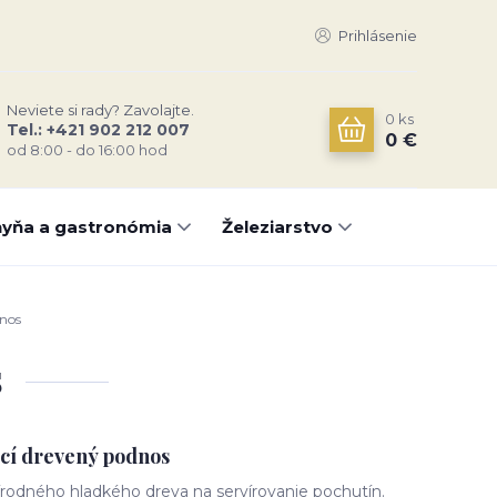
Prihlásenie
Neviete si rady? Zavolajte.
0
ks
Tel.: +421 902 212 007
0 €
od 8:00 - do 16:00 hod
yňa a gastronómia
Železiarstvo
dnos
s
ací drevený podnos
írodného hladkého dreva na servírovanie pochutín.