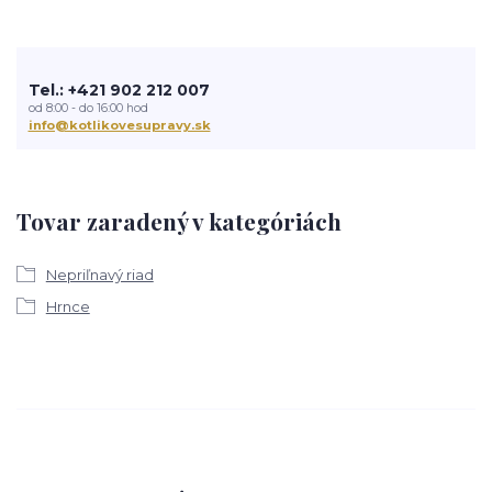
Tel.: +421 902 212 007
od 8:00 - do 16:00 hod
info@kotlikovesupravy.sk
Tovar zaradený v kategóriách
Nepriľnavý riad
Hrnce