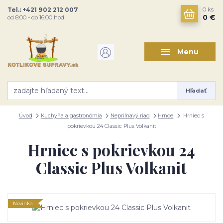
Tel.: +421 902 212 007
0
ks
0 €
od 8:00 - do 16:00 hod
Menu
Hľadať
Úvod
Kuchyňa a gastronómia
Nepriľnavý riad
Hrnce
Hrniec s
pokrievkou 24 Classic Plus Volkanit
Hrniec s pokrievkou 24
Classic Plus Volkanit
Novinka