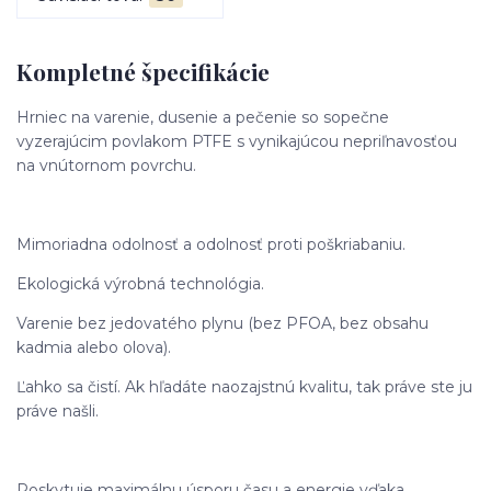
Kompletné špecifikácie
Hrniec na varenie, dusenie a pečenie so sopečne
vyzerajúcim povlakom PTFE s vynikajúcou nepriľnavosťou
na vnútornom povrchu.
Mimoriadna odolnosť a odolnosť proti poškriabaniu.
Ekologická výrobná technológia.
Varenie bez jedovatého plynu (bez PFOA, bez obsahu
kadmia alebo olova).
Ľahko sa čistí. Ak hľadáte naozajstnú kvalitu, tak práve ste ju
práve našli.
Poskytuje maximálnu úsporu času a energie vďaka