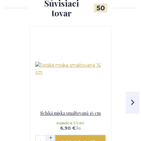
Súvisiaci
50
tovar
Selská miska smaltovaná 16 cm
Nerezov
expedícia 3-5 dní
e
6,90 €
/
ks