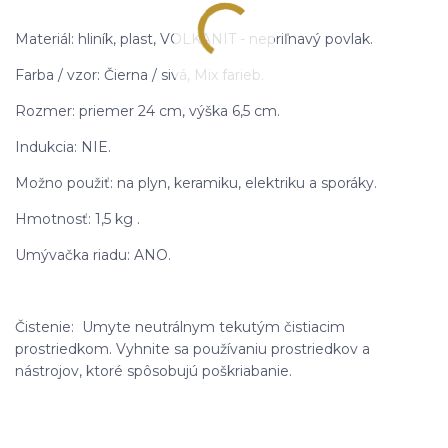
Materiál: hliník, plast, VOLKANIT - nepriľnavý povlak.
Farba / vzor: Čierna / sivá, Mix farieb.
Rozmer: priemer 24 cm, výška 6,5 cm.
Indukcia: NIE.
Možno použiť: na plyn, keramiku, elektriku a sporáky.
Hmotnosť: 1,5 kg .
Umývačka riadu: ANO.
Čistenie: Umyte neutrálnym tekutým čistiacim
prostriedkom. Vyhnite sa používaniu prostriedkov a
nástrojov, ktoré spôsobujú poškriabanie.