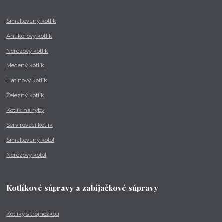
Smaltovaný kotlík
Antikorový kotlík
Nerezový kotlík
Medený kotlík
Liatinový kotlík
Železný kotlík
Kotlík na ryby
Servírovací kotlík
Smaltovaný kotol
Nerezový kotol
Kotlíkové súpravy a zabíjačkové súpravy
Kotlíky s trojnožkou