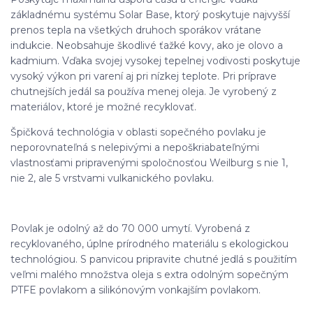
základnému systému Solar Base, ktorý poskytuje najvyšší
prenos tepla na všetkých druhoch sporákov vrátane
indukcie. Neobsahuje škodlivé ťažké kovy, ako je olovo a
kadmium. Vďaka svojej vysokej tepelnej vodivosti poskytuje
vysoký výkon pri varení aj pri nízkej teplote. Pri príprave
chutnejších jedál sa používa menej oleja. Je vyrobený z
materiálov, ktoré je možné recyklovať.
Špičková technológia v oblasti sopečného povlaku je
neporovnateľná s nelepivými a nepoškriabateľnými
vlastnosťami pripravenými spoločnosťou Weilburg s nie 1,
nie 2, ale 5 vrstvami vulkanického povlaku.
Povlak je odolný až do 70 000 umytí. Vyrobená z
recyklovaného, ​​úplne prírodného materiálu s ekologickou
technológiou. S panvicou pripravite chutné jedlá s použitím
veľmi malého množstva oleja s extra odolným sopečným
PTFE povlakom a silikónovým vonkajším povlakom.