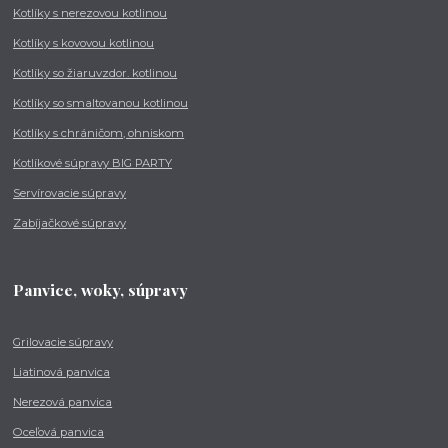
Kotlíky s nerezovou kotlinou
Kotlíky s kovovou kotlinou
Kotlíky so žiaruvzdor. kotlinou
Kotlíky so smaltovanou kotlinou
Kotlíky s chráničom, ohniskom
Kotlíkové súpravy BIG PARTY
Servírovacie súpravy
Zabíjačkové súpravy
Panvice, woky, súpravy
Grilovacie súpravy
Liatinová panvica
Nerezová panvica
Oceľová panvica