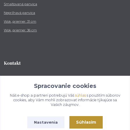
Smaltovaná panvica
Nepriľnavá panvica
Wok, priemer: 31 cm
Wok, priemer: 36 cm
Kontakt
Tel.: +421 902 212 007
od 8:00 - do 16:00 hod
Spracovanie cookies
Náš e-shop a partneri potrebujú Váš
súhlas
s použitím súborov
info@kotlikovesupravy.sk
cookies, aby Vám mohli zobrazovať informácie týkajúce sa
Vašich záujmov.
Súhlasím
Nastavenia