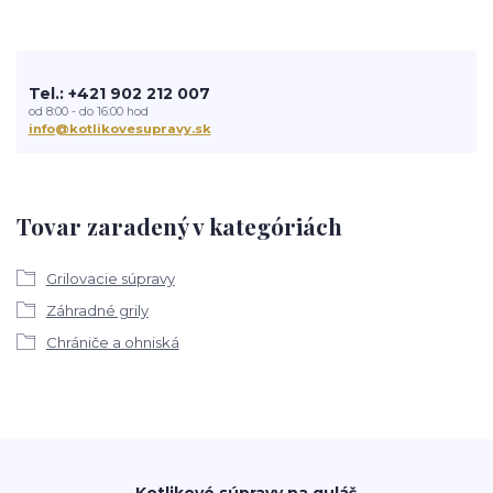
Tel.: +421 902 212 007
od 8:00 - do 16:00 hod
info@kotlikovesupravy.sk
Tovar zaradený v kategóriách
Grilovacie súpravy
Záhradné grily
Chrániče a ohniská
Kotlikové súpravy na guláš