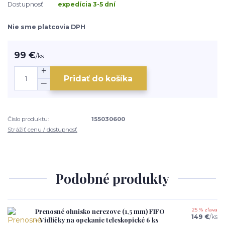
Dostupnosť
expedícia 3-5 dní
Nie sme platcovia DPH
99 €
/
ks
Pridať do košíka
Číslo produktu:
155030600
Strážiť cenu / dostupnosť
Podobné produkty
Prenosné ohnisko nerezove (1,5 mm) FIFO
25 % zľava
149 €
/
ks
+ Vidličky na opekanie teleskopické 6 ks