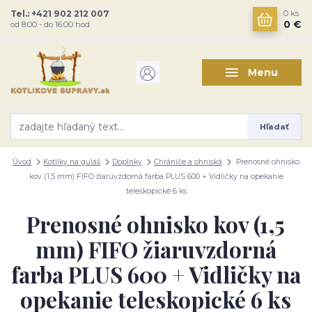
Tel.: +421 902 212 007
0
ks
0 €
od 8:00 - do 16:00 hod
Menu
Hľadať
Úvod
Kotlíky na guláš
Doplnky
Chrániče a ohniská
Prenosné ohnisko
kov (1,5 mm) FIFO žiaruvzdorná farba PLUS 600 + Vidličky na opekanie
teleskopické 6 ks
Prenosné ohnisko kov (1,5
mm) FIFO žiaruvzdorná
farba PLUS 600 + Vidličky na
opekanie teleskopické 6 ks