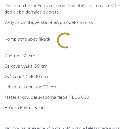
Dbajte na bezpečnú vzdialenosť od ohňa, najmä ak máte
deti alebo domáce zvieratá.
Vždy sa uistite, že ste oheň po opekaní uhasili.
Kompletné špecifikácie
Priemer: 50 cm.
Celková výška: 30 cm.
Výška nožičiek: 10 cm.
Hĺbka tela ohniska: 20 cm.
Materia: kov, žiaruvzdorná farba PLUS 600.
Hrúbka kovu: 1,5 mm.
Vidličky na opekanie 24,5 cm - 84,5 cm – teleskopické 6 ks