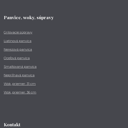
Panvice, woky, súpravy
Grilovacie súpravy
Liatinová panvica
Nerezová panvica
Oceľová panvica
Smaltovaná panvica
Nepriľnavá panvica
Wok, priemer: 31 cm
Wok, priemer: 36 cm
Kontakt