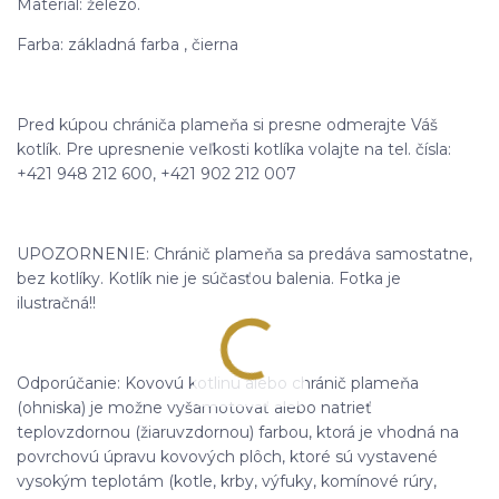
Materiál: železo.
Farba: základná farba , čierna
Pred kúpou chrániča plameňa si presne odmerajte Váš
kotlík. Pre upresnenie veľkosti kotlíka volajte na tel. čísla:
+421 948 212 600, +421 902 212 007
UPOZORNENIE: Chránič plameňa sa predáva samostatne,
bez kotlíky. Kotlík nie je súčasťou balenia. Fotka je
ilustračná!!
Odporúčanie: Kovovú kotlinu alebo chránič plameňa
(ohniska) je možne vyšamotovať alebo natrieť
teplovzdornou (žiaruvzdornou) farbou, ktorá je vhodná na
povrchovú úpravu kovových plôch, ktoré sú vystavené
vysokým teplotám (kotle, krby, výfuky, komínové rúry,