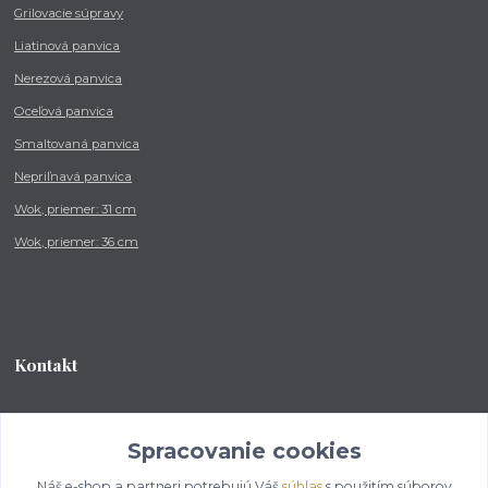
Grilovacie súpravy
Liatinová panvica
Nerezová panvica
Oceľová panvica
Smaltovaná panvica
Nepriľnavá panvica
Wok, priemer: 31 cm
Wok, priemer: 36 cm
Kontakt
Tel.: +421 902 212 007
od 8:00 - do 16:00 hod
Spracovanie cookies
Náš e-shop a partneri potrebujú Váš
súhlas
s použitím súborov