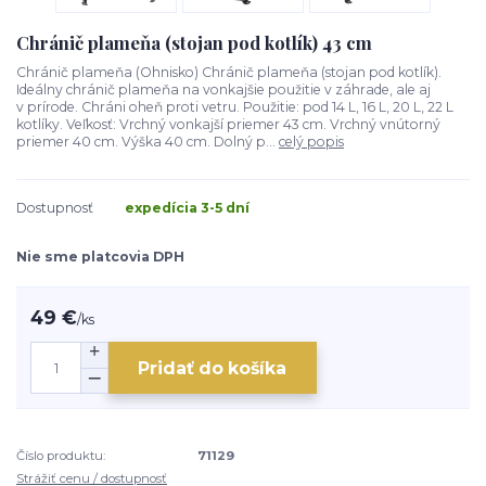
Chránič plameňa (stojan pod kotlík) 43 cm
Chránič plameňa (Ohnisko) Chránič plameňa (stojan pod kotlík).
Ideálny chránič plameňa na vonkajšie použitie v záhrade, ale aj
v prírode. Chráni oheň proti vetru. Použitie: pod 14 L, 16 L, 20 L, 22 L
kotlíky. Veľkosť: Vrchný vonkajší priemer 43 cm. Vrchný vnútorný
priemer 40 cm. Výška 40 cm. Dolný p...
celý popis
Dostupnosť
expedícia 3-5 dní
Nie sme platcovia DPH
49 €
/
ks
Pridať do košíka
Číslo produktu:
71129
Strážiť cenu / dostupnosť