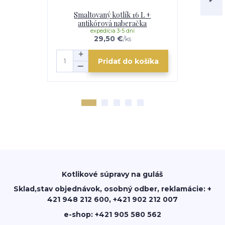
Smaltovaný kotlík 16 L +
Smalto
antikórová naberačka
anti
expedícia 3-5 dní
e
29,50 €
/
ks
Pridať do košíka
Kotlikové súpravy na guláš
Sklad,stav objednávok, osobný odber, reklamácie: +
421 948 212 600, +421 902 212 007
e-shop: +421 905 580 562