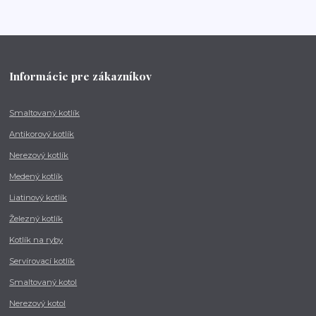
Informácie pre zákazníkov
Smaltovaný kotlík
Antikorový kotlík
Nerezový kotlík
Medený kotlík
Liatinový kotlík
Železný kotlík
Kotlík na ryby
Servírovací kotlík
Smaltovaný kotol
Nerezový kotol