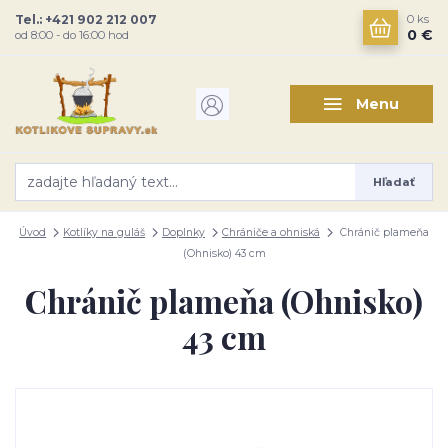
Tel.: +421 902 212 007
0
ks
0 €
od 8:00 - do 16:00 hod
Menu
Hľadať
Úvod
Kotlíky na guláš
Doplnky
Chrániče a ohniská
Chránič plameňa
(Ohnisko) 43 cm
Chránič plameňa (Ohnisko)
43 cm