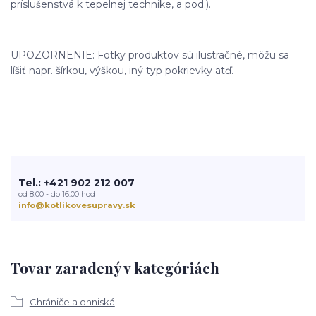
príslušenstvá k tepelnej technike, a pod.).
UPOZORNENIE: Fotky produktov sú ilustračné, môžu sa
líšiť napr. šírkou, výškou, iný typ pokrievky atď.
Tel.: +421 902 212 007
od 8:00 - do 16:00 hod
info@kotlikovesupravy.sk
Tovar zaradený v kategóriách
Chrániče a ohniská