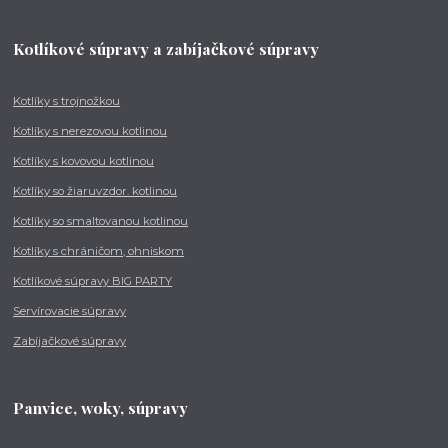
Kotlíkové súpravy a zabíjačkové súpravy
Kotlíky s trojnožkou
Kotlíky s nerezovou kotlinou
Kotlíky s kovovou kotlinou
Kotlíky so žiaruvzdor. kotlinou
Kotlíky so smaltovanou kotlinou
Kotlíky s chráničom, ohniskom
Kotlíkové súpravy BIG PARTY
Servírovacie súpravy
Zabíjačkové súpravy
Panvice, woky, súpravy