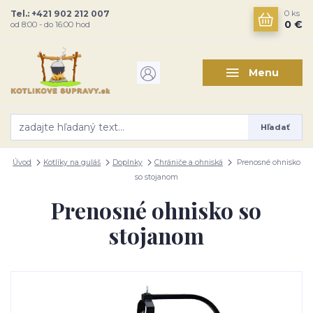
Tel.: +421 902 212 007
0
ks
0 €
od 8:00 - do 16:00 hod
Menu
Hľadať
Úvod
Kotlíky na guláš
Doplnky
Chrániče a ohniská
Prenosné ohnisko
so stojanom
Prenosné ohnisko so
stojanom