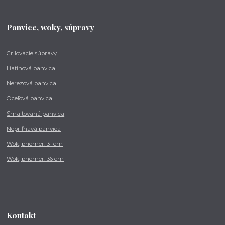
Panvice, woky, súpravy
Grilovacie súpravy
Liatinová panvica
Nerezová panvica
Oceľová panvica
Smaltovaná panvica
Nepriľnavá panvica
Wok, priemer: 31 cm
Wok, priemer: 36 cm
Kontakt