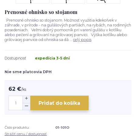
Prenosné ohnisko so stojanom
Prenosné ohnisko so stojanom. Možnosť využitia kdekoľvek v
záhrade, v prírode - na gulášových partiách, na rybách, na rodinných
posedeniach. Veľmi dobrý pomocník pri varení gulášu v kotlíku
alebo pečení a grilovaní na grilovacej panvici. Výška kotlíku alebo
grilovacej panvice od ohniska sa dá ...
celý popis
Dostupnosť
expedícia 3-5 dní
Nie sme platcovia DPH
62 €
/
ks
Pridať do košíka
Číslo produktu:
01-101O
Strážiť cenu / dostupnosť