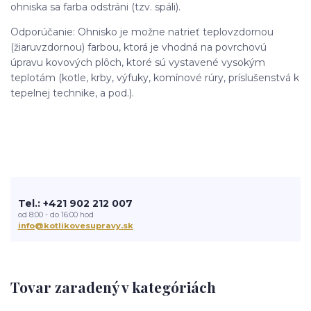
ohniska sa farba odstráni (tzv. spáli).
Odporúčanie: Ohnisko je možne natrieť teplovzdornou
(žiaruvzdornou) farbou, ktorá je vhodná na povrchovú
úpravu kovových plôch, ktoré sú vystavené vysokým
teplotám (kotle, krby, výfuky, komínové rúry, príslušenstvá k
tepelnej technike, a pod.).
Tel.: +421 902 212 007
od 8:00 - do 16:00 hod
info@kotlikovesupravy.sk
Tovar zaradený v kategóriách