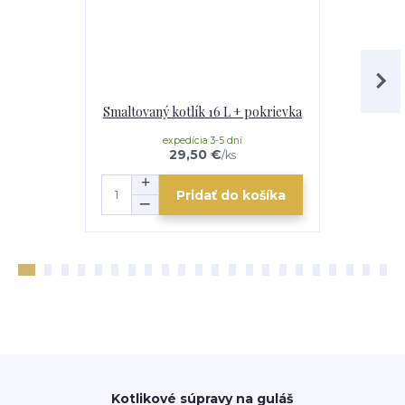
Smaltovaný kotlík 16 L + pokrievka
Antikorový 
expedícia 3-5 dní
e
29,50 €
/
ks
Pridať do košíka
Kotlikové súpravy na guláš