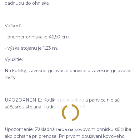
padnutiu do ohniska.
Veľkosť:
- priemer ohniska je 46,50 cm.
- výška stojanu je 1,23 m.
Využitie:
Na kotlíky, závesné grilovácie panvice a závesné grilovácie
rošty.
UPOZORNENIE: Kotlík s pokrievkou a panvica nie sú
súčasťou stojana. Fotky sú ilustračné!
Upozornenie: Základná farba na kovovom ohnisku slúži iba
ako ochrana pri prenose. Pri prvom používaní kovového