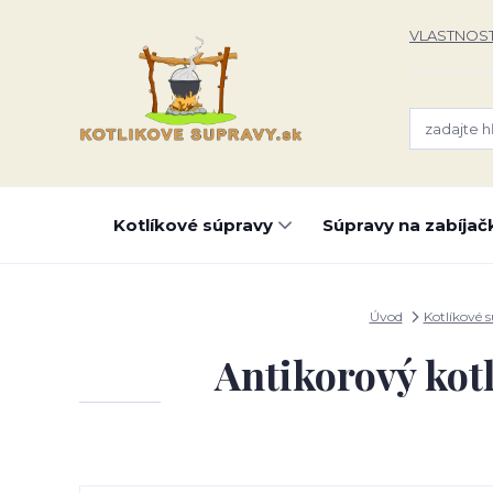
VLASTNOST
Kotlíkové súpravy
Súpravy na zabíjač
Úvod
Kotlíkové 
Antikorový kotl