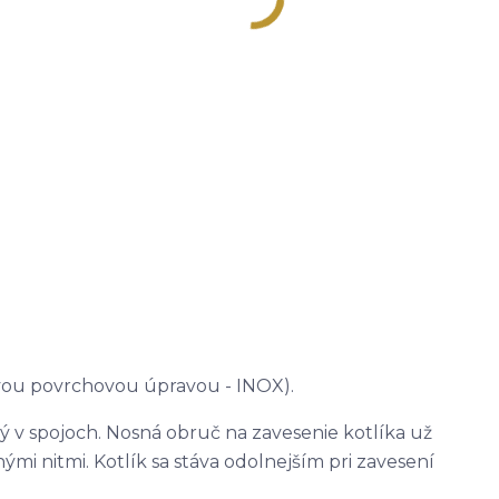
ovou povrchovou úpravou - INOX).
ný v spojoch. Nosná obruč na zavesenie kotlíka už
ými nitmi. Kotlík sa stáva odolnejším pri zavesení