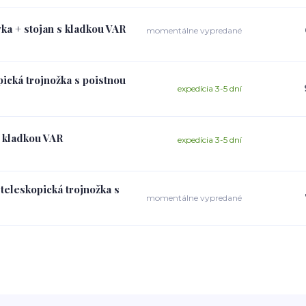
vka + stojan s kladkou VAR
momentálne vypredané
pická trojnožka s poistnou
expedícia 3-5 dní
s kladkou VAR
expedícia 3-5 dní
 teleskopická trojnožka s
momentálne vypredané