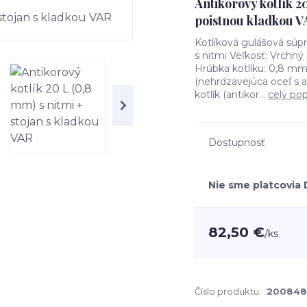
Antikorový kotlík 20
poistnou kladkou V
Kotlíková gulášová súp
s nitmi Veľkosť: Vrchný
Hrúbka kotlíku: 0,8 mm
(nehrdzavejúca oceľ s 
kotlík (antikor...
celý pop
Dostupnosť
Nie sme platcovia
82,50 €
/
ks
Číslo produktu:
200848