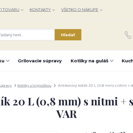
I TOVARU
KONTAKTY
VŠETKO O NÁKUPE
Hľadať
ku
Grilovacie súpravy
Kotlíky na guláš
Kuch
súpravy
Kotlíky s trojnožkou
Antikorový kotlík 20 L (0,8 mm) s nitmi + s
ík 20 L (0,8 mm) s nitmi + 
VAR