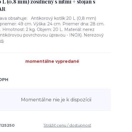
 L (0,8 mm) zosilnený s nitmi + stojan s
AR
rava obsahuje: Antikorový kotlík 20 L (0,8 mm)
 priemer: 49 cm. Výška: 24 cm. Priemer dna: 28 cm.
. Hmotnosť: 2 kg. Objem: 20 L. Materiál: nerez
antikórovou povrchovou úpravou - INOX). Nerezový
is
momentálne vypredané
 DPH
Momentálne nie je k dispozícii
125250
Strážiť cenu / dostupnosť