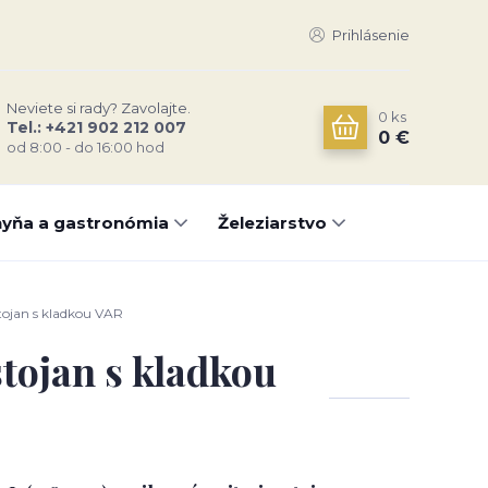
Prihlásenie
Neviete si rady? Zavolajte.
0
ks
Tel.: +421 902 212 007
0 €
od 8:00 - do 16:00 hod
yňa a gastronómia
Železiarstvo
tojan s kladkou VAR
stojan s kladkou