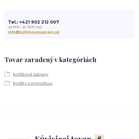
Tel.: +421 902 212 007
od 8:00 - do 16:00 hod
info@kotlikovesupravy.sk
Tovar zaradený v kategóriách
Kotlíkové súpravy
Kotlíky s trojnožkou
Súvisiaci tovar
6