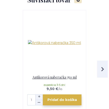
Akcia
Antikorová naberačka 350 ml
Servírova
expedícia 3-5 dní
e
9,50 €
/
ks
Pridať do košíka