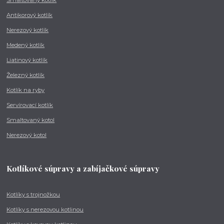
Smaltovaný kotlík
Antikorový kotlík
Nerezový kotlík
Medený kotlík
Liatinový kotlík
Železný kotlík
Kotlík na ryby
Servírovací kotlík
Smaltovaný kotol
Nerezový kotol
Kotlíkové súpravy a zabíjačkové súpravy
Kotlíky s trojnožkou
Kotlíky s nerezovou kotlinou