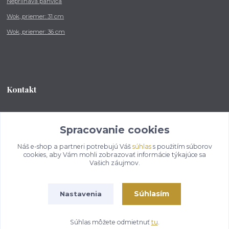
Nepriľnavá panvica
Wok, priemer: 31 cm
Wok, priemer: 36 cm
Kontakt
Tel.: +421 902 212 007
od 8:00 - do 16:00 hod
Spracovanie cookies
Náš e-shop a partneri potrebujú Váš
súhlas
s použitím súborov
info@kotlikovesupravy.sk
cookies, aby Vám mohli zobrazovať informácie týkajúce sa
Vašich záujmov.
Súhlasím
Nastavenia
Copyright © 2017-2050 kotlikovesupravy.sk, všetky práva vyhradené..
Súhlas môžete odmietnuť
tu
.
Vytvorené na
Eshop-rychlo.sk