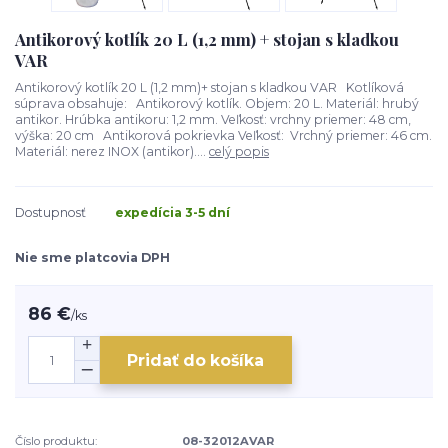
Antikorový kotlík 20 L (1,2 mm) + stojan s kladkou
VAR
Antikorový kotlík 20 L (1,2 mm)+ stojan s kladkou VAR Kotlíková
súprava obsahuje: Antikorový kotlík. Objem: 20 L. Materiál: hrubý
antikor. Hrúbka antikoru: 1,2 mm. Veľkosť: vrchny priemer: 48 cm,
výška: 20 cm Antikorová pokrievka Veľkosť: Vrchný priemer: 46 cm.
Materiál: nerez INOX (antikor)....
celý popis
Dostupnosť
expedícia 3-5 dní
Nie sme platcovia DPH
86 €
/
ks
Pridať do košíka
Číslo produktu:
08-32012AVAR