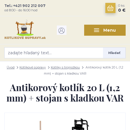
Tel.: +421 902 212 007
0
ks
0 €
od 8:00 - do 16:00 hod
Menu
Hľadať
Úvod
Kotlíkové súpravy
Kotlíky s trojnožkou
Antikorový kotlík 20 L (1,2
mm) + stojan s kladkou VAR
Antikorový kotlík 20 L (1,2
mm) + stojan s kladkou VAR