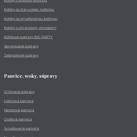
Kotlíky s kovovou kotlinou
Kotlíky so žiaruvzdor. kotlinou
Kotlíky so smaltovanou kotlinou
Kotlíky s chráničom, ohniskom
Kotlíkové súpravy BIG PARTY
Servírovacie súpravy
Zabíjačkové súpravy
Panvice, woky, súpravy
Grilovacie súpravy
Liatinová panvica
Nerezová panvica
Oceľová panvica
Smaltovaná panvica