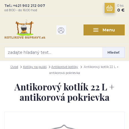
Tel.: +421 902 212 007
0
ks
0 €
od 8:00 - do 16:00 hod
Menu
Hľadať
Úvod
Kotlíky na guláš
Antikorové kotlíky
Antikorový kotlík 22 L +
antikorová pokrievka
Antikorový kotlík 22 L +
antikorová pokrievka