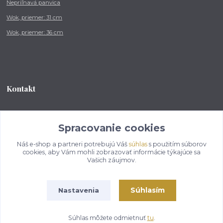
Nepriľnavá panvica
Wok, priemer: 31 cm
Wok, priemer: 36 cm
Kontakt
Tel.: +421 902 212 007
od 8:00 - do 16:00 hod
Spracovanie cookies
Náš e-shop a partneri potrebujú Váš
súhlas
s použitím súborov
info@kotlikovesupravy.sk
cookies, aby Vám mohli zobrazovať informácie týkajúce sa
Vašich záujmov.
Súhlasím
Nastavenia
Copyright © 2017-2050 kotlikovesupravy.sk, všetky práva vyhradené..
Súhlas môžete odmietnuť
tu
.
Vytvorené na
Eshop-rychlo.sk