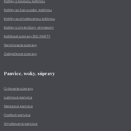
Kotlíky s kovovou kotlinou
Kotlíky so žiaruvzdor. kotlinou
Kotlíky so smaltovanou kotlinou
Kotlíky s chráničom, ohniskom
Kotlíkové súpravy BIG PARTY
Servírovacie súpravy
Zabíjačkové súpravy
Panvice, woky, súpravy
Grilovacie súpravy
Liatinová panvica
Nerezová panvica
Oceľová panvica
Smaltovaná panvica