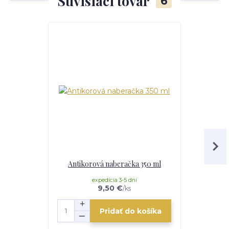
Súvisiaci tovar
6
Antikorová naberačka 350 ml
V
expedícia 3-5 dní
e
9,50 €
/
ks
Pridať do košíka