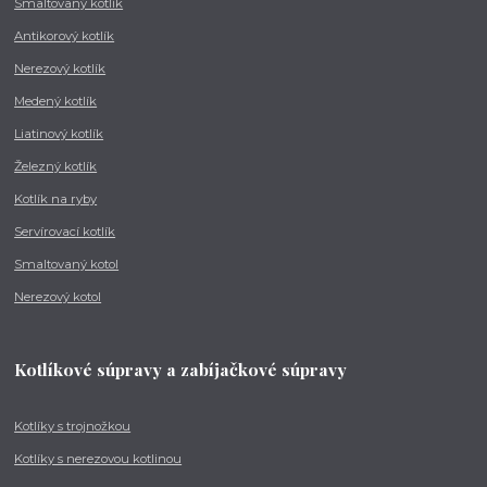
Smaltovaný kotlík
Antikorový kotlík
Nerezový kotlík
Medený kotlík
Liatinový kotlík
Železný kotlík
Kotlík na ryby
Servírovací kotlík
Smaltovaný kotol
Nerezový kotol
Kotlíkové súpravy a zabíjačkové súpravy
Kotlíky s trojnožkou
Kotlíky s nerezovou kotlinou