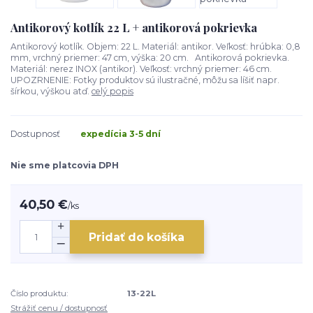
Antikorový kotlík 22 L + antikorová pokrievka
Antikorový kotlík. Objem: 22 L. Materiál: antikor. Veľkosť: hrúbka: 0,8
mm, vrchný priemer: 47 cm, výška: 20 cm. Antikorová pokrievka.
Materiál: nerez INOX (antikor). Veľkosť: vrchný priemer: 46 cm.
UPOZRNENIE: Fotky produktov sú ilustračné, môžu sa líšiť napr.
šírkou, výškou atď.
celý popis
Dostupnosť
expedícia 3-5 dní
Nie sme platcovia DPH
40,50 €
/
ks
Pridať do košíka
Číslo produktu:
13-22L
Strážiť cenu / dostupnosť