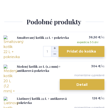
Podobné produkty
Smaltovaný kotlík 22 L + pokrievka
36,50 €
/
ks
expedícia 3-5 dní
Pridať do košíka
Medený kotlík 20 L (1,2 mm) +
304 €
/
ks
antikorová pokrievka
momentálne vypredané
Detail
Liatinový kotlík 22 L + antikorová
126 €
/
ks
pokrievka
momentálne vypredané