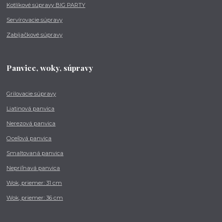
Kotlíkové súpravy BIG PARTY
Servírovacie súpravy
Zabíjačkové súpravy
Panvice, woky, súpravy
Grilovacie súpravy
Liatinová panvica
Nerezová panvica
Oceľová panvica
Smaltovaná panvica
Nepriľnavá panvica
Wok, priemer: 31 cm
Wok, priemer: 36 cm