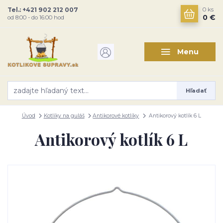
Tel.: +421 902 212 007
0
ks
0 €
od 8:00 - do 16:00 hod
Menu
Hľadať
Úvod
Kotlíky na guláš
Antikorové kotlíky
Antikorový kotlík 6 L
Antikorový kotlík 6 L