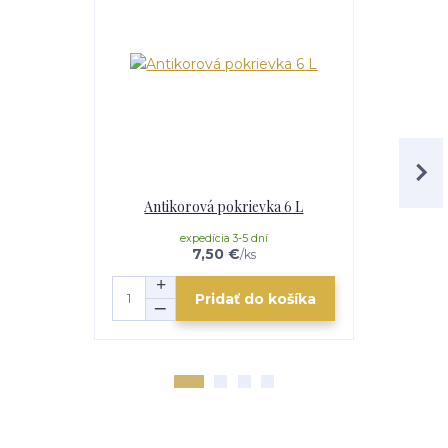
Antikorová pokrievka 6 L
Stojan (Tro
expedícia 3-5 dní
e
7,50 €
/
ks
Pridať do košíka