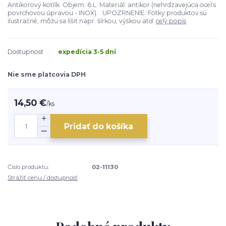
Antikorový kotlík. Objem: 6 L. Materiál: antikor (nehrdzavejúca oceľ s
povrchovou úpravou - INOX). UPOZRNENIE: Fotky produktov sú
ilustračné, môžu sa líšiť napr. šírkou, výškou atď.
celý popis
Dostupnosť
expedícia 3-5 dní
Nie sme platcovia DPH
14,50 €
/
ks
Pridať do košíka
Číslo produktu:
02-11130
Strážiť cenu / dostupnosť