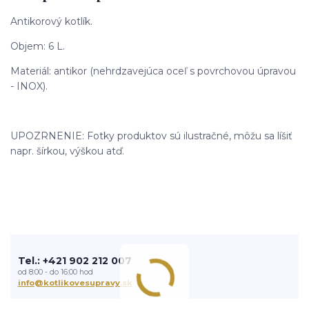
Antikorový kotlík.
Objem: 6 L.
Materiál: antikor (nehrdzavejúca oceľ s povrchovou úpravou
- INOX).
UPOZRNENIE: Fotky produktov sú ilustračné, môžu sa líšiť
napr. šírkou, výškou atď.
Tel.: +421 902 212 007
od 8:00 - do 16:00 hod
info@kotlikovesupravy.sk