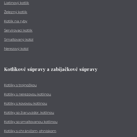
Liatinový kotlík
Železný kotlík
Kotlík na ryby
Servírovací kotlík
Smaltovaný kotol
Nerezový kotol
Kotlíkové súpravy a zabíjačkové súpravy
Kotlíky s trojnožkou
Kotlíky s nerezovou kotlinou
Kotlíky s kovovou kotlinou
Kotlíky so žiaruvzdor. kotlinou
Kotlíky so smaltovanou kotlinou
Kotlíky s chráničom, ohniskom