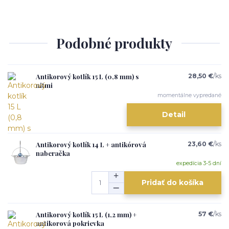
Podobné produkty
Antikorový kotlík 15 L (0,8 mm) s
28,50 €
/
ks
nitmi
momentálne vypredané
Detail
Antikorový kotlík 14 L + antikórová
23,60 €
/
ks
naberačka
expedícia 3-5 dní
Pridať do košíka
Antikorový kotlík 15 L (1,2 mm) +
57 €
/
ks
antikorová pokrievka