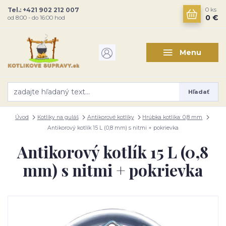
Tel.: +421 902 212 007
0
ks
0 €
od 8:00 - do 16:00 hod
Menu
Hľadať
Úvod
Kotlíky na guláš
Antikorové kotlíky
Hrúbka kotlíka: 0,8 mm
Antikorový kotlík 15 L (0,8 mm) s nitmi + pokrievka
Antikorový kotlík 15 L (0,8
mm) s nitmi + pokrievka