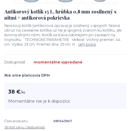
Antikorový kotlík 15 L, hrúbka 0,8 mm zosilnený s
nitmi + antikorová pokrievka
Nerezový kotlík (antikorová úprava) je zosilnený v spojoch. Nosná
obruč na zavesenie kotlíka už nie je spojená zvarom ku kotlíku, ale
dvoma silnými nitmi. Kotlík sa stáva odolnejším pri zavesení na
trojnožku. TECHNICKÉ PARAMETRE Veľkosť: Vrchný priemer: 44
cm. Výška: 23 cm. Priemer dna: 25 cm. H...
celý popis
Dostupnosť
momentálne vypredané
Nie sme platcovia DPH
38 €
/
ks
Momentálne nie je k dispozícii
Číslo produktu:
081543NIT
Strážiť cenu / dostupnosť