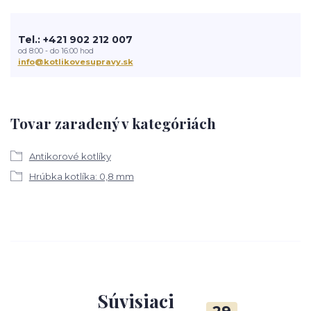
Tel.: +421 902 212 007
od 8:00 - do 16:00 hod
info@kotlikovesupravy.sk
Tovar zaradený v kategóriách
Antikorové kotlíky
Hrúbka kotlíka: 0,8 mm
Súvisiaci