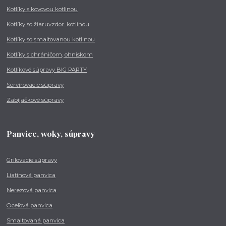
Kotlíky s kovovou kotlinou
Kotlíky so žiaruvzdor. kotlinou
Kotlíky so smaltovanou kotlinou
Kotlíky s chráničom, ohniskom
Kotlíkové súpravy BIG PARTY
Servírovacie súpravy
Zabíjačkové súpravy
Panvice, woky, súpravy
Grilovacie súpravy
Liatinová panvica
Nerezová panvica
Oceľová panvica
Smaltovaná panvica