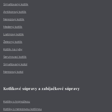
Smaltovaný kotlík
Antikorový kotlík
Nerezový kotlík
Medený kotlík
Liatinový kotlík
Železný kotlík
Kotlík na ryby
Servírovací kotlík
Smaltovaný kotol
Nerezový kotol
Kotlíkové súpravy a zabíjačkové súpravy
Kotlíky s trojnožkou
Kotlíky s nerezovou kotlinou