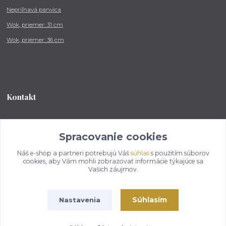
Nepriľnavá panvica
Wok, priemer: 31 cm
Wok, priemer: 36 cm
Kontakt
Tel.: +421 902 212 007
od 8:00 - do 16:00 hod
Spracovanie cookies
Náš e-shop a partneri potrebujú Váš
súhlas
s použitím súborov
info@kotlikovesupravy.sk
cookies, aby Vám mohli zobrazovať informácie týkajúce sa
Vašich záujmov.
Súhlasím
Nastavenia
Copyright © 2017-2050 kotlikovesupravy.sk, všetky práva vyhradené..