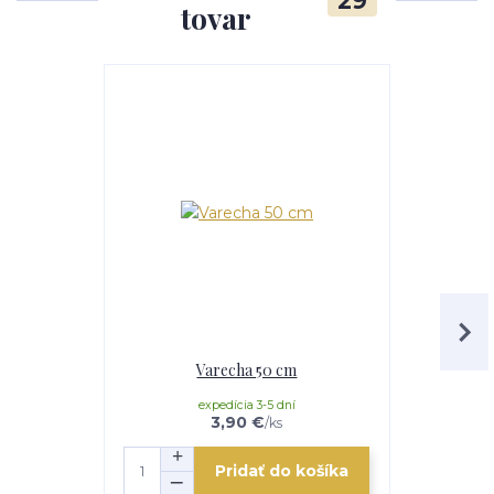
29
tovar
Varecha 50 cm
Smaltovaná
expedícia 3-5 dní
e
3,90 €
/
ks
Pridať do košíka