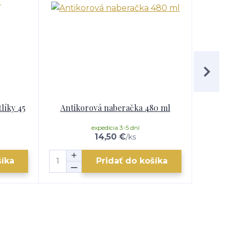
líky 45
Antikorová naberačka 480 ml
Telesk
expedícia 3-5 dní
14,50 €
/
ks
šíka
Pridať do košíka