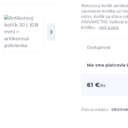
Nerezový kotlík (antiko
zavesenie kotlíka už ni
nitmi. Kotlík sa stáva
PARAMETRE Veľkosť kotl
kotlíku:...
celý popis
Dostupnosť
Nie sme platcovia
61 €
/
ks
Číslo produktu:
083048