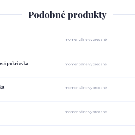
Podobné produkty
momentálne vypredané
rová pokrievka
momentálne vypredané
ka
momentálne vypredané
momentálne vypredané