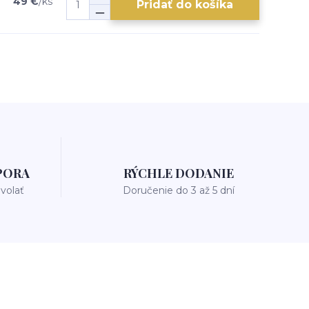
49 €
/
ks
Pridať do košíka
PORA
RÝCHLE DODANIE
avolať
Doručenie do 3 až 5 dní