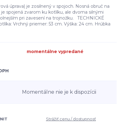
rová úprava) je zosilnený v spojoch. Nosná obruč na
e je spojená zvarom ku kotlíku, ale dvoma silnými
 odolnejším pri zavesení na trojnožku. TECHNICKÉ
íka: Vrchný priemer: 53 cm. Výška: 24 cm. Hrúbka
momentálne vypredané
 DPH
Momentálne nie je k dispozícii
NIT
Strážiť cenu / dostupnosť