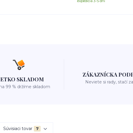
expedícia 3-5 dní
ZÁKAZNÍCKA POD
ŠETKO SKLADOM
Neviete si rady, stačí z
 na 99 % držíme skladom
Súvisiaci tovar
7