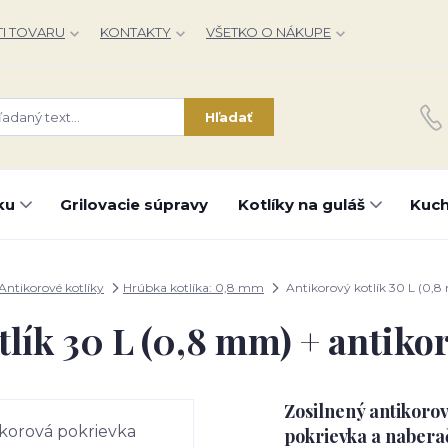
I TOVARU
KONTAKTY
VŠETKO O NÁKUPE
Hľadať
ku
Grilovacie súpravy
Kotlíky na guláš
Kuch
Antikorové kotlíky
Hrúbka kotlíka: 0,8 mm
Antikorový kotlík 30 L (0,8
tlík 30 L (0,8 mm) + antiko
Zosilnený antikorov
pokrievka a nabera