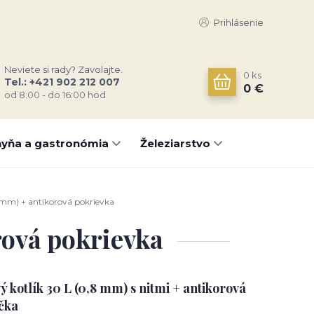
Prihlásenie
Neviete si rady? Zavolajte.
0
ks
Tel.: +421 902 212 007
0 €
od 8:00 - do 16:00 hod
yňa a gastronómia
Železiarstvo
 mm) + antikorová pokrievka
rová pokrievka
ý kotlík 30 L (0,8 mm) s nitmi + antikorová
čka