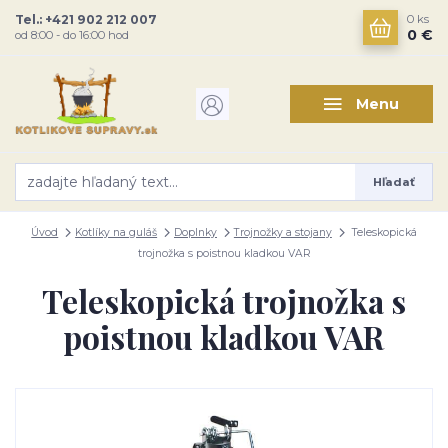
Tel.: +421 902 212 007
0
ks
0 €
od 8:00 - do 16:00 hod
Menu
Hľadať
Úvod
Kotlíky na guláš
Doplnky
Trojnožky a stojany
Teleskopická
trojnožka s poistnou kladkou VAR
Teleskopická trojnožka s
poistnou kladkou VAR