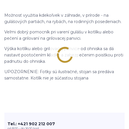
Možnosť využitia kdekoľvek v záhrade, v prírode - na
gulášových partiách, na rybách, na rodinných posedeniach.
Veľmi dobrý pomocník pri varení gulášu v kotlíku alebo
pečení a grilovaní na grilovacej panvici.
Výška kotlíku alebo grilovacej panvice od ohniska sa dá
nastaviť pootočením kladky a zabezpečenim poistkou proti
padnutiu do ohniska.
UPOZORNENIE: Fotky sú ilustračné, stojan sa predáva
samostatne. Kotlík nie je súčasťou stojana
Tel.: +421 902 212 007
od 8:00 - do 16:00 hod