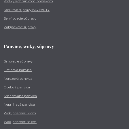
Kotlíky s chráničom, ohniskom
Kotlíkové súpravy BIG PARTY
Servírovacie súpravy
Zabíjačkové súpravy
Panvice, woky, súpravy
Grilovacie súpravy
Liatinová panvica
Nerezová panvica
Oceľová panvica
Smaltovaná panvica
Nepriľnavá panvica
Wok, priemer: 31 cm
Wok, priemer: 36 cm