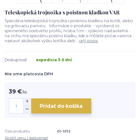
Teleskopická trojnožka s poistnou kladkou VAR
Špeciálna teleskopická trojnožka s poistnou kladkou na kotlík, alebo
na grilovaciu panvicu. Informácie o produkte: - vyrobená zo
spevneného oceľového profilu, hrúba 1 cm - výškovo nastaviteľná -
na vrchu má špeciálnu poistnú kladku, kde si môžete počas varenia
nastaviť akúkoľvek výšku kotlíka aleb...
celý popis
Dostupnosť
expedícia 3-5 dní
Nie sme platcovia DPH
39 €
/
ks
Pridať do košíka
Číslo produktu:
01-1012
Strážiť cenu / dostupnosť