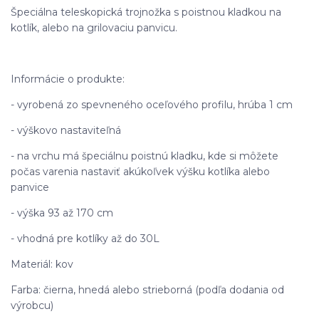
Špeciálna teleskopická trojnožka s poistnou kladkou na
kotlík, alebo na grilovaciu panvicu.
Informácie o produkte:
- vyrobená zo spevneného oceľového profilu, hrúba 1 cm
- výškovo nastaviteľná
- na vrchu má špeciálnu poistnú kladku, kde si môžete
počas varenia nastaviť akúkoľvek výšku kotlíka alebo
panvice
- výška 93 až 170 cm
- vhodná pre kotlíky až do 30L
Materiál: kov
Farba: čierna, hnedá alebo strieborná (podľa dodania od
výrobcu)