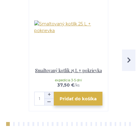
Smaltovaný kotlík 25 L + pokrievka
Smaltovaný 
expedícia 3-5 dní
e
37,50 €
/
ks
Pridať do košíka