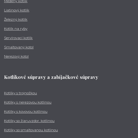
Medený kotlík
Liatinový kotlík
Železný kotlík
Kotlík na ryby
Servírovací kotlík
Smaltovaný kotol
Nerezový kotol
Kotlíkové súpravy a zabíjačkové súpravy
Kotlíky s trojnožkou
Kotlíky s nerezovou kotlinou
Kotlíky s kovovou kotlinou
Kotlíky so žiaruvzdor. kotlinou
Kotlíky so smaltovanou kotlinou