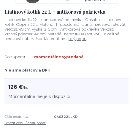
Liatinový kotlík 22 L + antikorová pokrievka
Liatinový kotlík 22 L + antikorová pokrievka Obsahuje: Liatinový
kotlik. Objem: 22 L. Materiál: hrubostenná liatina, nerezová rukoväť.
Veľkosť: 49 cm, výška: 21,5 cm. Antikorová pokrievka Veľkosť:
Vrchný priemer: 46 cm. Materiál: nerez INOX (antikor). Kvalitná
nerezová naberačka. Materiál: ne...
celý popis
Dostupnosť
momentálne vypredané
Nie sme platcovia DPH
126 €
/
ks
Momentálne nie je k dispozícii
Číslo produktu:
040322LLKD
Strážiť cenu / dostupnosť