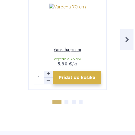
Varecha 70 cm
Teleskopick
expedícia 3-5 dní
e
5,90 €
/
ks
Pridať do košíka