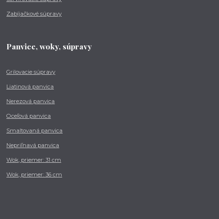
Zabíjačkové súpravy
Panvice, woky, súpravy
Grilovacie súpravy
Liatinová panvica
Nerezová panvica
Oceľová panvica
Smaltovaná panvica
Nepriľnavá panvica
Wok, priemer: 31 cm
Wok, priemer: 36 cm