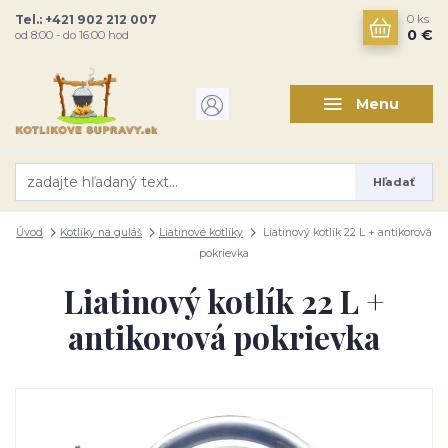
Tel.: +421 902 212 007
0
ks
0 €
od 8:00 - do 16:00 hod
Menu
Hľadať
Úvod
Kotlíky na guláš
Liatinové kotlíky
Liatinový kotlík 22 L + antikorová
pokrievka
Liatinový kotlík 22 L +
antikorová pokrievka