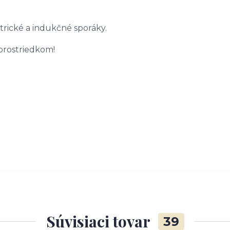
trické a indukčné sporáky.
prostriedkom!
Súvisiaci tovar
39