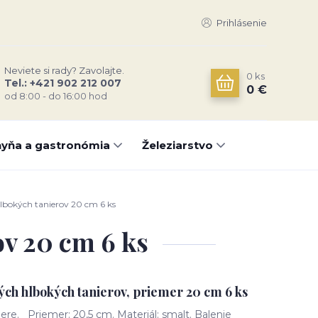
Prihlásenie
Neviete si rady? Zavolajte.
0
ks
Tel.: +421 902 212 007
0 €
od 8:00 - do 16:00 hod
yňa a gastronómia
Železiarstvo
bokých tanierov 20 cm 6 ks
v 20 cm 6 ks
ch hlbokých tanierov, priemer 20 cm 6 ks
re. Priemer: 20,5 cm. Materiál: smalt. Balenie