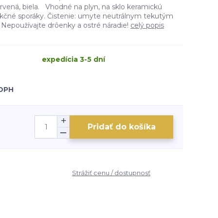
ervená, biela. Vhodné na plyn, na sklo keramickú
dukčné sporáky. Čistenie: umyte neutrálnym tekutým
 Nepoužívajte drôenky a ostré náradie!
celý popis
expedícia 3-5 dní
 DPH
Pridať do košíka
Strážiť cenu / dostupnosť