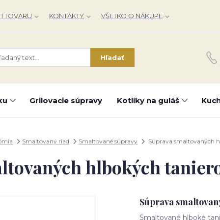
I TOVARU
KONTAKTY
VŠETKO O NÁKUPE
Hľadať
ku
Grilovacie súpravy
Kotlíky na guláš
Kuch
ómia
Smaltovaný riad
Smaltované súpravy
Súprava smaltovaných hl
ltovaných hlbokých taniero
Súprava smaltovaný
Smaltované hlboké tanie