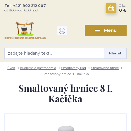
Tel.: +421 902 212 007
0
ks
0 €
od 8:00 - do 16:00 hod
Menu
Hľadať
Úvod
Kuchyňa a gastronómia
Smaltovaný riad
Smaltované hrnce
Smaltovaný hrniec 8 L Kačička
Smaltovaný hrniec 8 L
Kačička