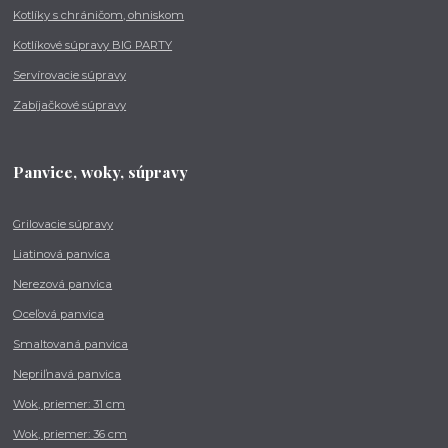
Kotlíky s chráničom, ohniskom
Kotlíkové súpravy BIG PARTY
Servírovacie súpravy
Zabíjačkové súpravy
Panvice, woky, súpravy
Grilovacie súpravy
Liatinová panvica
Nerezová panvica
Oceľová panvica
Smaltovaná panvica
Nepriľnavá panvica
Wok, priemer: 31 cm
Wok, priemer: 36 cm