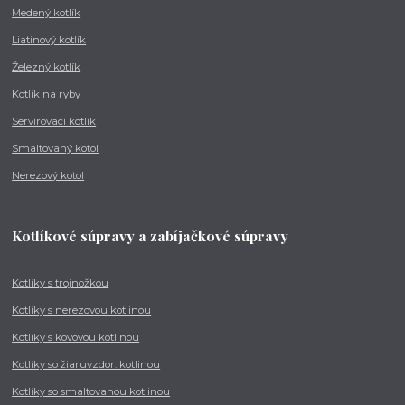
Medený kotlík
Liatinový kotlík
Železný kotlík
Kotlík na ryby
Servírovací kotlík
Smaltovaný kotol
Nerezový kotol
Kotlíkové súpravy a zabíjačkové súpravy
Kotlíky s trojnožkou
Kotlíky s nerezovou kotlinou
Kotlíky s kovovou kotlinou
Kotlíky so žiaruvzdor. kotlinou
Kotlíky so smaltovanou kotlinou