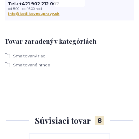
Tel.: +421 902 212 007
od 8:00 - do 16:00 hod
info@kotlikovesupravy.sk
Tovar zaradený v kategóriách
Smaltovaný riad
Smaltované hrnce
Súvisiaci tovar
8