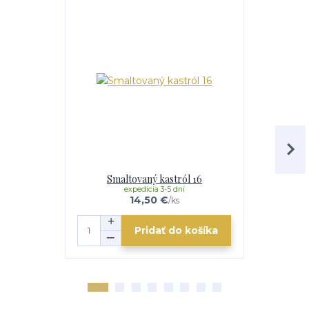
Smaltovaný kastról 16
Smalto
expedícia 3-5 dní
e
14,50 €
/
ks
Pridať do košíka