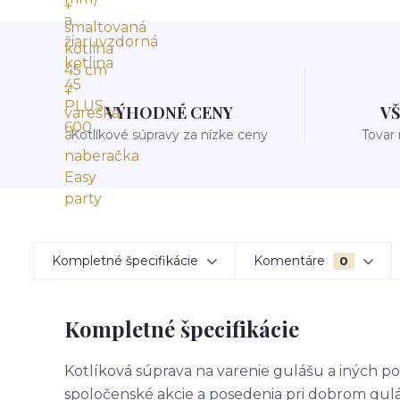
VÝHODNÉ CENY
V
Kotlíkové súpravy za nízke ceny
Tovar
Kompletné špecifikácie
Komentáre
0
Kompletné špecifikácie
Kotlíková súprava na varenie gulášu a iných po
spoločenské akcie a posedenia pri dobrom gulá