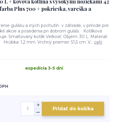
0 L + kovová kotlina s vysokými nožičkami 42
farba Plus 700 + pokrievka, vareška a
renie gulášu a iných pochutín v záhrade, v prírode pre
ké akcie a posedenia pri dobrom guláši. Kotlíková
je: Smaltovaný kotlík Veľkosť: Objem: 30 L. Materiál:
. Hrúbka: 1,2 mm. Vrchný priemer: 51,5 cm. V...
celý
expedícia 3-5 dní
 DPH
Pridať do košíka