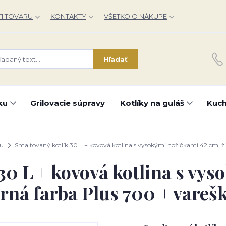
I TOVARU
KONTAKTY
VŠETKO O NÁKUPE
Hľadať
ku
Grilovacie súpravy
Kotlíky na guláš
Kuch
ou
Smaltovaný kotlík 30 L + kovová kotlina s vysokými nožičkami 42 cm, ž
30 L + kovová kotlina s vy
rná farba Plus 700 + vareš