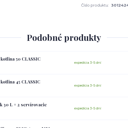
Číslo produktu:
301242
Podobné produkty
á kotlina 50 CLASSIC
expedícia 3-5 dní
á kotlina 45 CLASSIC
expedícia 3-5 dní
k 30 L + 2 servírovacie
expedícia 3-5 dní