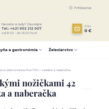
Prihlásenie
Neviete si rady? Zavolajte.
0
ks
Tel.: +421 902 212 007
0 €
od 8:00 - do 16:00 hod
yňa a gastronómia
Železiarstvo
iaruvzdorná farba Plus 700 + vareška a naberačka
sokými nožičkami 42
ka a naberačka