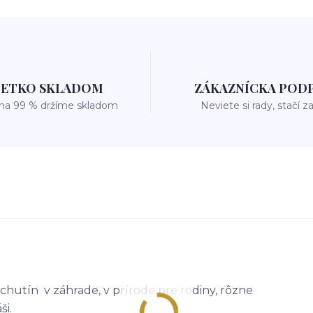
ŠETKO SKLADOM
ZÁKAZNÍCKA POD
 na 99 % držíme skladom
Neviete si rady, stačí z
chutín v záhrade, v prírode pre rodiny, rôzne
ši.