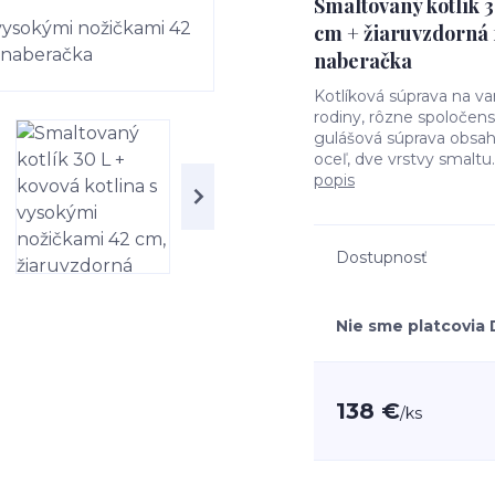
Smaltovaný kotlík 3
cm + žiaruvzdorná 
naberačka
Kotlíková súprava na va
rodiny, rôzne spoločens
gulášová súprava obsahu
oceľ, dve vrstvy smaltu
popis
Dostupnosť
Nie sme platcovia
138 €
/
ks