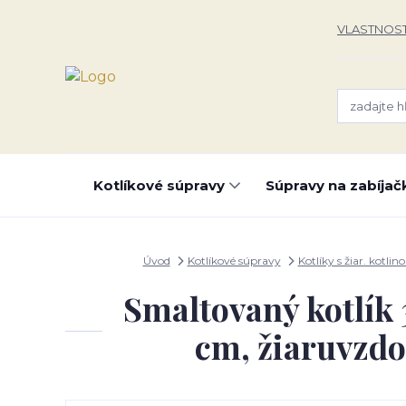
VLASTNOST
Kotlíkové súpravy
Súpravy na zabíjač
Úvod
Kotlíkové súpravy
Kotlíky s žiar. kotlin
Smaltovaný kotlík 
cm, žiaruvzdo