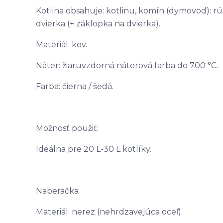
Kotlina obsahuje: kotlinu, komín (dymovod): rúr
dvierka (+ záklopka na dvierka).
Materiál: kov.
Náter: žiaruvzdorná náterová farba do 700 °C.
Farba: čierna / šedá.
Možnosť použiť:
Ideálna pre 20 L-30 L kotlíky.
Naberačka
Materiál: nerez (nehrdzavejúca oceľ).