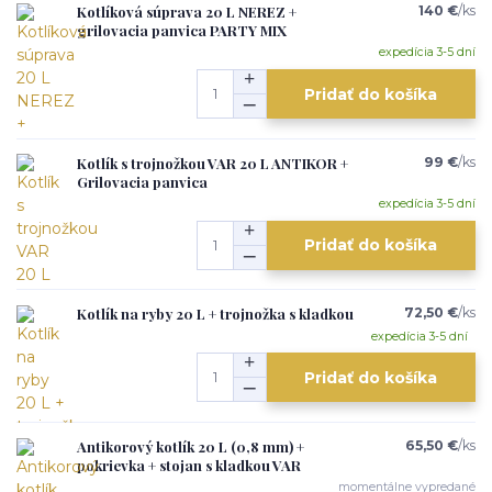
Kotlíková súprava 20 L NEREZ +
140 €
/
ks
grilovacia panvica PARTY MIX
expedícia 3-5 dní
Pridať do košíka
Kotlík s trojnožkou VAR 20 L ANTIKOR +
99 €
/
ks
Grilovacia panvica
expedícia 3-5 dní
Pridať do košíka
Kotlík na ryby 20 L + trojnožka s kladkou
72,50 €
/
ks
expedícia 3-5 dní
Pridať do košíka
Antikorový kotlík 20 L (0,8 mm) +
65,50 €
/
ks
pokrievka + stojan s kladkou VAR
momentálne vypredané