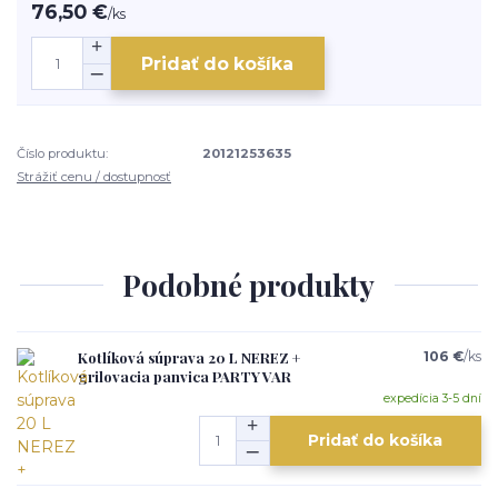
76,50 €
/
ks
Pridať do košíka
Číslo produktu:
20121253635
Strážiť cenu / dostupnosť
Podobné produkty
Kotlíková súprava 20 L NEREZ +
106 €
/
ks
grilovacia panvica PARTY VAR
expedícia 3-5 dní
Pridať do košíka