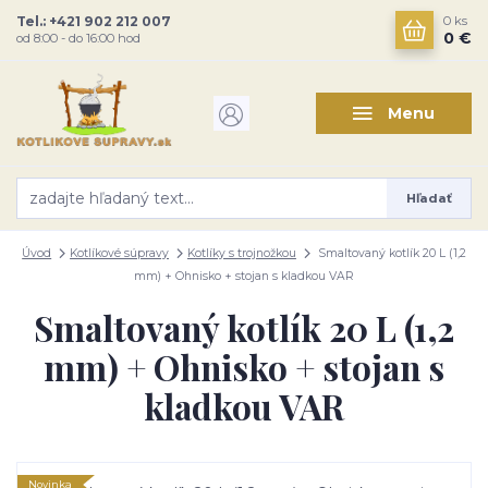
Tel.: +421 902 212 007
0
ks
0 €
od 8:00 - do 16:00 hod
Menu
Hľadať
Úvod
Kotlíkové súpravy
Kotlíky s trojnožkou
Smaltovaný kotlík 20 L (1,2
mm) + Ohnisko + stojan s kladkou VAR
Smaltovaný kotlík 20 L (1,2
mm) + Ohnisko + stojan s
kladkou VAR
Novinka