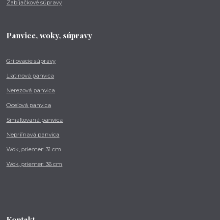
Zabíjačkové súpravy
Panvice, woky, súpravy
Grilovacie súpravy
Liatinová panvica
Nerezová panvica
Oceľová panvica
Smaltovaná panvica
Nepriľnavá panvica
Wok, priemer: 31 cm
Wok, priemer: 36 cm
Kontakt