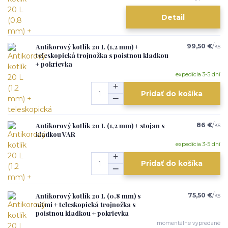
Detail
Antikorový kotlík 20 L (1,2 mm) +
99,50 €
/
ks
teleskopická trojnožka s poistnou kladkou
+ pokrievka
expedícia 3-5 dní
Pridať do košíka
Antikorový kotlík 20 L (1,2 mm) + stojan s
86 €
/
ks
kladkou VAR
expedícia 3-5 dní
Pridať do košíka
Antikorový kotlík 20 L (0,8 mm) s
75,50 €
/
ks
nitmi + teleskopická trojnožka s
poistnou kladkou + pokrievka
momentálne vypredané