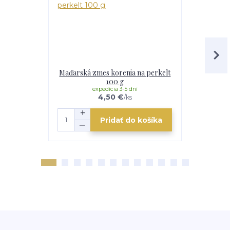
Maďarská zmes korenia na perkelt
Paprikov
100 g
š
expedícia 3-5 dní
e
4,50 €
/
ks
Pridať do košíka