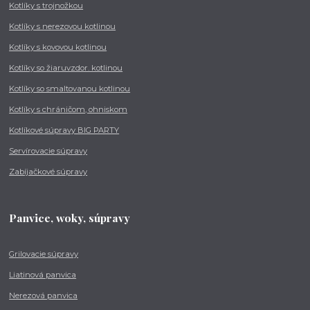
Kotlíky s trojnožkou
Kotlíky s nerezovou kotlinou
Kotlíky s kovovou kotlinou
Kotlíky so žiaruvzdor. kotlinou
Kotlíky so smaltovanou kotlinou
Kotlíky s chráničom, ohniskom
Kotlíkové súpravy BIG PARTY
Servírovacie súpravy
Zabíjačkové súpravy
Panvice, woky, súpravy
Grilovacie súpravy
Liatinová panvica
Nerezová panvica