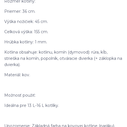
Rozmer kotliny:
Priemer: 36 cm.
Výška nožičiek: 45 cm.
Celková výška: 155 cm.
Hrúbka kotliny: 1 mm.
Kotlina obsahuje: kotlinu, komín (dymovod): rúra, kĺb,
strieška na komín, popolník, otváracie dvierka (+ záklopka na
dvierka).
Materiál: kov.
Možnosť použiť:
Ideálna pre 13 L-16 L kotlíky.
Upozornenie: Základná farba na kovovej kotline (paráku),