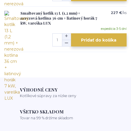
Smaltovaný kotlík 13 L (1,2 mm) +
227 €
/
ks
nerezová kotlina 36 cm + liatinový horák 7
kW, vareška LUX
expedícia 3-5 dní
Pridať do košíka
VÝHODNÉ CENY
Kotlíkové súpravy za nízke ceny
VŠETKO SKLADOM
Tovar na 99 % držíme skladom