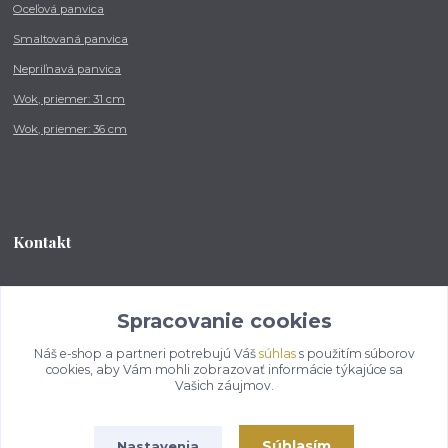
Oceľová panvica
Smaltovaná panvica
Nepriľnavá panvica
Wok, priemer: 31 cm
Wok, priemer: 36 cm
Kontakt
Tel.: +421 902 212 007
od 8:00 - do 16:00 hod
Spracovanie cookies
Náš e-shop a partneri potrebujú Váš
súhlas
s použitím súborov
info@kotlikovesupravy.sk
cookies, aby Vám mohli zobrazovať informácie týkajúce sa
Vašich záujmov.
Súhlasím
Nastavenia