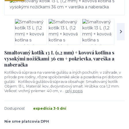
Smaltovaný kotlík 13 L (1,2 mm) + kovová kotlina s
vysokými nožičkami 36 cm + pokrievka, vareška a
naberačka
Kotlíková súprava na varenie gulášu a iných pochutín v záhrade, v
prírode pre rodiny, rôzne spoločenské akcie a posedenia pri dobrom
guláši. Kotlíková gulášová súprava obsahuje: Smaltovaný kotlík
Objem: 13 L. Materiál: kov, dvojvrstvový smalt. Hrúbka: cca 1,2 mm.
Veľkosť: vrchný priemer: 40 cm, v...
celý popis
Dostupnosť
expedícia 3-5 dní
Nie sme platcovia DPH