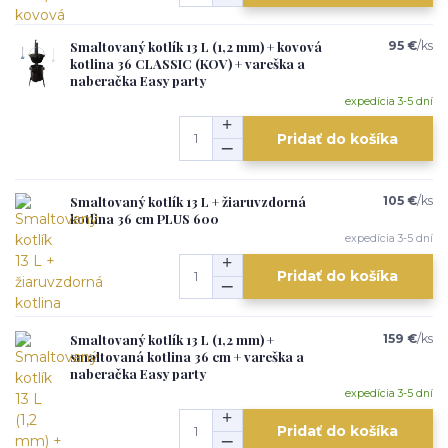
Smaltovaný kotlík 13 L (1,2 mm) + kovová
95 €
/
ks
kotlina 36 CLASSIC (KOV) + vareška a
naberačka Easy party
expedícia 3-5 dní
Pridať do košíka
Smaltovaný kotlík 13 L + žiaruvzdorná
105 €
/
ks
kotlina 36 cm PLUS 600
expedícia 3-5 dní
Pridať do košíka
Smaltovaný kotlík 13 L (1,2 mm) +
159 €
/
ks
smaltovaná kotlina 36 cm + vareška a
naberačka Easy party
expedícia 3-5 dní
Pridať do košíka