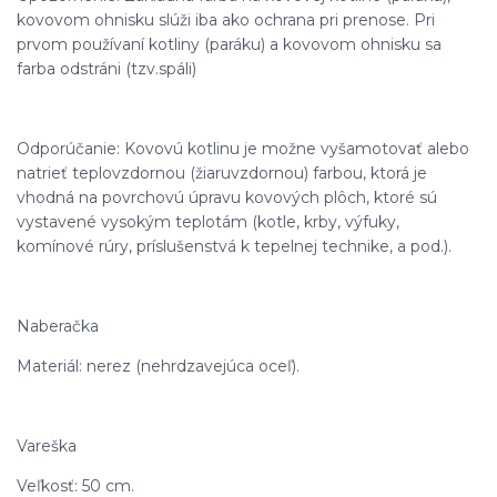
kovovom ohnisku slúži iba ako ochrana pri prenose. Pri
prvom používaní kotliny (paráku) a kovovom ohnisku sa
farba odstráni (tzv.spáli)
Odporúčanie: Kovovú kotlinu je možne vyšamotovať alebo
natrieť teplovzdornou (žiaruvzdornou) farbou, ktorá je
vhodná na povrchovú úpravu kovových plôch, ktoré sú
vystavené vysokým teplotám (kotle, krby, výfuky,
komínové rúry, príslušenstvá k tepelnej technike, a pod.).
Naberačka
Materiál: nerez (nehrdzavejúca oceľ).
Vareška
Veľkosť: 50 cm.