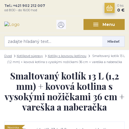
Tel.: +421 902 212 007
0
ks
0 €
od 8:00 - do 16:00 hod
Menu
Hľadať
Úvod
Kotlíkové súpravy
Kotlíky s kovovou kotlinou
Smaltovaný kotlík 13 L
(1,2 mm) + kovová kotlina s vysokými nožičkami 36 cm + vareška a naberačka
Smaltovaný kotlík 13 L (1,2
mm) + kovová kotlina s
vysokými nožičkami 36 cm +
vareška a naberačka
Novinka