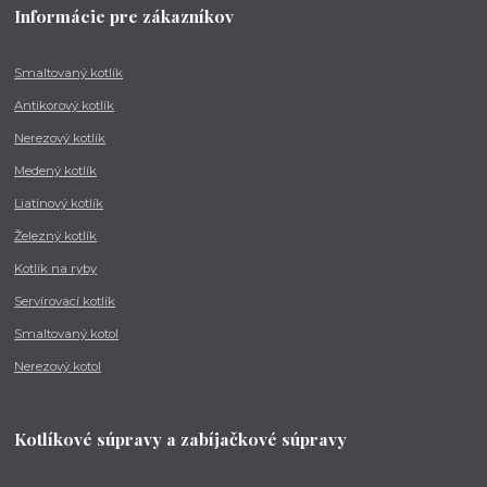
Informácie pre zákazníkov
Smaltovaný kotlík
Antikorový kotlík
Nerezový kotlík
Medený kotlík
Liatinový kotlík
Železný kotlík
Kotlík na ryby
Servírovací kotlík
Smaltovaný kotol
Nerezový kotol
Kotlíkové súpravy a zabíjačkové súpravy