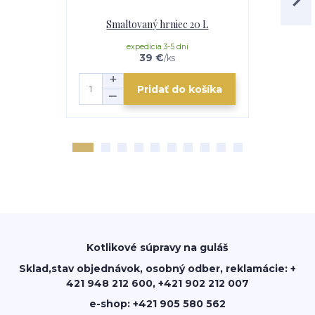
Smaltovaný hrniec 20 L
Smaltovaný
expedícia 3-5 dní
39 €
/
ks
Pridať do košíka
Kotlikové súpravy na guláš
Sklad,stav objednávok, osobný odber, reklamácie: +
421 948 212 600, +421 902 212 007
e-shop: +421 905 580 562