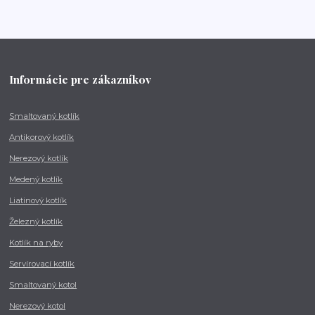
Informácie pre zákazníkov
Smaltovaný kotlík
Antikorový kotlík
Nerezový kotlík
Medený kotlík
Liatinový kotlík
Železný kotlík
Kotlík na ryby
Servírovací kotlík
Smaltovaný kotol
Nerezový kotol