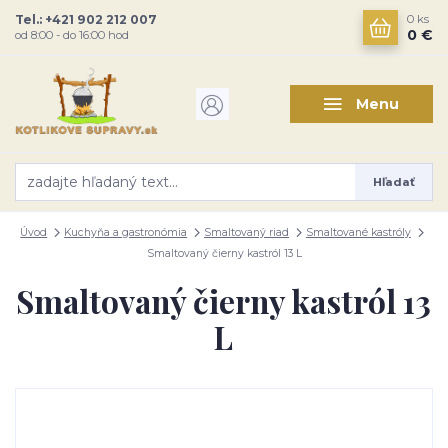
Tel.: +421 902 212 007
0
ks
0 €
od 8:00 - do 16:00 hod
Menu
Hľadať
Úvod
Kuchyňa a gastronómia
Smaltovaný riad
Smaltované kastróly
Smaltovaný čierny kastról 13 L
Smaltovaný čierny kastról 13
L