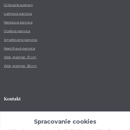
Grilovacie súpravy
Liatinová panvica
Nerezová panvica
Oceľová panvica
Smaltovaná panvica
Nepriľnavá panvica
Wok, priemer: 31 cm
Wok, priemer: 36 cm
Kontakt
Tel.: +421 902 212 007
od 8:00 - do 16:00 hod
Spracovanie cookies