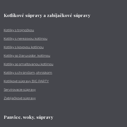
Kotlíkové súpravy a zabíjačkové súpravy
Kotlíky s trojnožkou
Kotlíky s nerezovou kotlinou
Kotlíky s kovovou kotlinou
Kotlíky so žiaruvzdor. kotlinou
Kotlíky so smaltovanou kotlinou
Kotlíky s chráničom, ohniskom
Kotlíkové súpravy BIG PARTY
Servírovacie súpravy
Zabíjačkové súpravy
Panvice, woky, súpravy