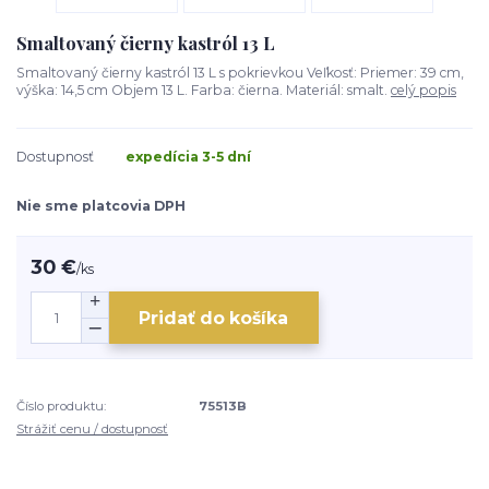
Smaltovaný čierny kastról 13 L
Smaltovaný čierny kastról 13 L s pokrievkou Veľkosť: Priemer: 39 cm,
výška: 14,5 cm Objem 13 L. Farba: čierna. Materiál: smalt.
celý popis
Dostupnosť
expedícia 3-5 dní
Nie sme platcovia DPH
30 €
/
ks
Pridať do košíka
Číslo produktu:
75513B
Strážiť cenu / dostupnosť