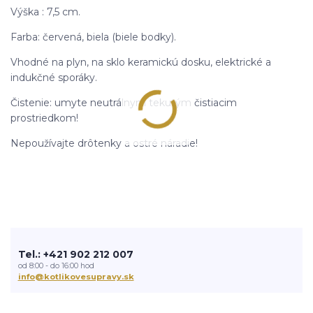
Výška : 7,5 cm.
Farba: červená, biela (biele bodky).
Vhodné na plyn, na sklo keramickú dosku, elektrické a
indukčné sporáky.
Čistenie: umyte neutrálnym tekutým čistiacim
prostriedkom!
Nepoužívajte drôtenky a ostré náradie!
Tel.: +421 902 212 007
od 8:00 - do 16:00 hod
info@kotlikovesupravy.sk