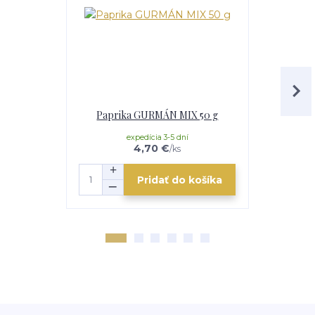
Paprika GURMÁN MIX 50 g
Paprika
expedícia 3-5 dní
e
4,70 €
/
ks
Pridať do košíka