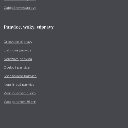
Zabíjačkové súpravy
Panvice, woky, súpravy
Grilovacie súpravy
Liatinová panvica
Nerezová panvica
Oceľová panvica
Smaltovaná panvica
Nepriľnavá panvica
Wok, priemer: 31 cm
Wok, priemer: 36 cm