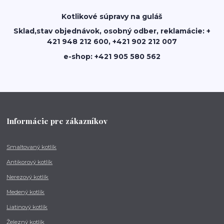
Kotlikové súpravy na guláš
Sklad,stav objednávok, osobný odber, reklamácie: +
421 948 212 600, +421 902 212 007
e-shop: +421 905 580 562
Informácie pre zákazníkov
Smaltovaný kotlík
Antikorový kotlík
Nerezový kotlík
Medený kotlík
Liatinový kotlík
Železný kotlík