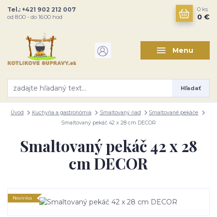
Tel.: +421 902 212 007
0
ks
0 €
od 8:00 - do 16:00 hod
Menu
Hľadať
Úvod
Kuchyňa a gastronómia
Smaltovaný riad
Smaltované pekáče
Smaltovaný pekáč 42 x 28 cm DECOR
Smaltovaný pekáč 42 x 28
cm DECOR
Novinka