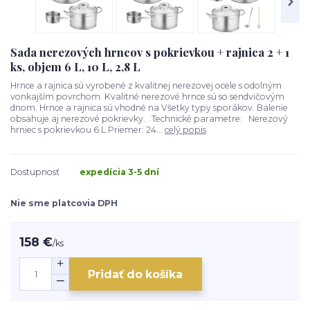
Sada nerezových hrncov s pokrievkou + rajnica 2 + 1
ks, objem 6 L, 10 L, 2,8 L
Hrnce a rajnica sú vyrobené z kvalitnej nerezovej ocele s odolným
vonkajším povrchom. Kvalitné nerezové hrnce sú so sendvičovým
dnom. Hrnce a rajnica sú vhodné na Všetky typy sporákov. Balenie
obsahuje aj nerezové pokrievky. Technické parametre: Nerezový
hrniec s pokrievkou 6 L Priemer: 24...
celý popis
Dostupnosť
expedícia 3-5 dní
Nie sme platcovia DPH
158 €
/
ks
Pridať do košíka