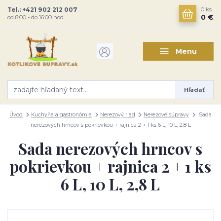
Tel.: +421 902 212 007
0
ks
0 €
od 8:00 - do 16:00 hod
Menu
Hľadať
Úvod
Kuchyňa a gastronómia
Nerezový riad
Nerezové súpravy
Sada
nerezových hrncov s pokrievkou + rajnica 2 + 1 ks 6 L, 10 L, 2,8 L
Sada nerezových hrncov s
pokrievkou + rajnica 2 + 1 ks
6 L, 10 L, 2,8 L