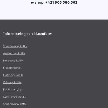
e-shop: +421 905 580 562
Informácie pre zákazníkov
Smaltovaný kotlík
Antikorový kotlík
Nerezový kotlík
Medený kotlík
Liatinový kotlík
Železný kotlík
Kotlík na ryby
Servírovací kotlík
Smaltovaný kotol