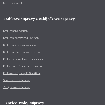
Nerezový kotol
Kotlíkové súpravy a zabíjačkové súpravy
Kotlíky s trojnožkou
Kotlíky s nerezovou kotlinou
Kotlíky s kovovou kotlinou
Kotlíky so žiaruvzdor. kotlinou
Kotlíky so smaltovanou kotlinou
Kotlíky s chráničom, ohniskom
Kotlíkové súpravy BIG PARTY
Servírovacie súpravy
Zabíjačkové súpravy
Panvice, woky, súpravy