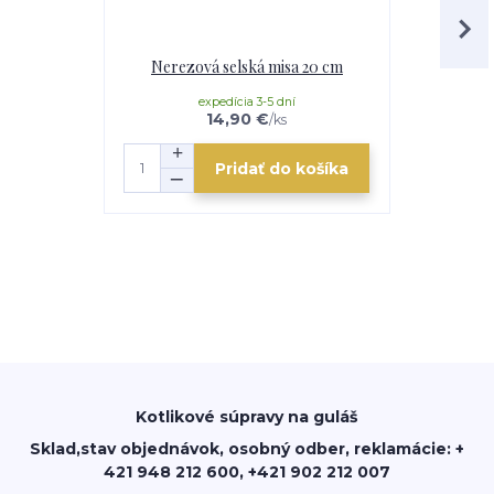
Nerezová selská misa 20 cm
Nerezov
expedícia 3-5 dní
e
14,90 €
/
ks
Pridať do košíka
Kotlikové súpravy na guláš
Sklad,stav objednávok, osobný odber, reklamácie: +
421 948 212 600, +421 902 212 007