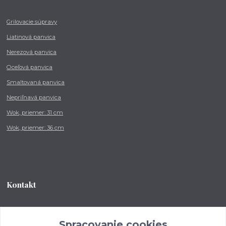
Grilovacie súpravy
Liatinová panvica
Nerezová panvica
Oceľová panvica
Smaltovaná panvica
Nepriľnavá panvica
Wok, priemer: 31 cm
Wok, priemer: 36 cm
Kontakt
Tel.: +421 902 212 007
od 8:00 - do 16:00 hod
Spracovanie cookies