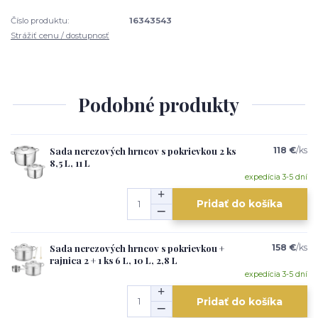
Číslo produktu:
16343543
Strážiť cenu / dostupnosť
Podobné produkty
Sada nerezových hrncov s pokrievkou 2 ks
118 €
/
ks
8,5 L, 11 L
expedícia 3-5 dní
Pridať do košíka
Sada nerezových hrncov s pokrievkou +
158 €
/
ks
rajnica 2 + 1 ks 6 L, 10 L, 2,8 L
expedícia 3-5 dní
Pridať do košíka