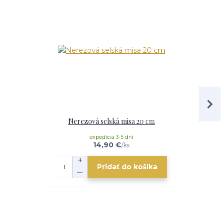
Nerezová selská misa 20 cm
Nerezov
expedícia 3-5 dní
e
14,90 €
/
ks
Pridať do košíka