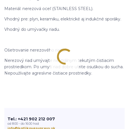
Materiál: nerezová oceľ (STAINLESS STEEL).
Vhodný pre: plyn, keramiku, elektrické aj indukčné sporáky.
Vhodný do umývačky riadu.
Ošetrovanie nerezového riadu:
Nerezový riad umývajte neutrálnym tekutým čistiacim
prostriedkom. Po umytí riad dobre utrite osuškou do sucha.
Nepoužívajte agresívne čistiace prostriedky.
Tel.: +421 902 212 007
od 8:00 - do 16:00 hod
info@kotlikovesupravy.sk