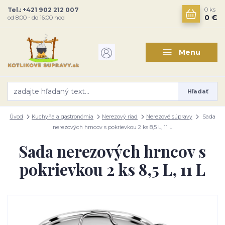
Tel.: +421 902 212 007
0
ks
0 €
od 8:00 - do 16:00 hod
Menu
Hľadať
Úvod
Kuchyňa a gastronómia
Nerezový riad
Nerezové súpravy
Sada
nerezových hrncov s pokrievkou 2 ks 8,5 L, 11 L
Sada nerezových hrncov s
pokrievkou 2 ks 8,5 L, 11 L