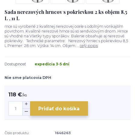
Sada nerezových hrncov s pokrievkou 2 ks objem 8,5
L , 11 L
rnce sú vyrobené z kvalitnej nerezovej ocele s odolným vonkajším
povrchom. Kvalitné nerezové hrnce sú so sendvičovým dnom. Hrnce
sú vhodné na Všetky typy sporákov. Balenie obsahuje aj nerezové
pokrievky. Technické parametre: Nerezový hrniec s pokrievkou 8,5
L Priemer: 28 cm. Výška: 14 cm. Objem:...
celý popis
Dostupnosť
expedícia 3-5 dní
Nie sme platcovia DPH
118 €
/
ks
Pridať do košíka
Číslo produktu:
1646263