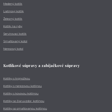
Medený kotlík
Liatinový kotlík
Železný kotlík
Kotlík na ryby
Servírovací kotlík
Smaltovaný kotol
Nerezový kotol
Kotlíkové súpravy a zabíjačkové súpravy
Kotlíky s trojnožkou
Kotlíky s nerezovou kotlinou
Kotlíky s kovovou kotlinou
Kotlíky so žiaruvzdor. kotlinou
Kotlíky so smaltovanou kotlinou