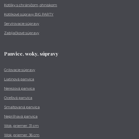
Kotlíky s chráničom, ohniskom
Kotlíkové súpravy BIG PARTY
Servírovacie súpravy
Zabíjačkové súpravy
Panvice, woky, súpravy
Grilovacie súpravy
Liatinová panvica
Nerezová panvica
Oceľová panvica
Smaltovaná panvica
Nepriľnavá panvica
Wok, priemer: 31 cm
Wok, priemer: 36 cm