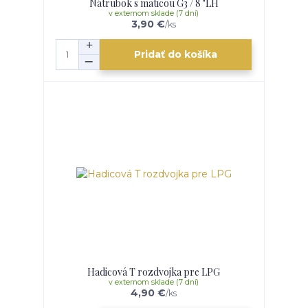
Nátrubok s maticou G3 / 8 "LH
v externom sklade (7 dní)
3,90 €
/
ks
Pridať do košíka
Hadicová T rozdvojka pre LPG
v externom sklade (7 dní)
4,90 €
/
ks