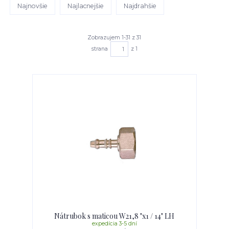
Najnovšie
Najlacnejšie
Najdrahšie
Zobrazujem 1-31 z 31
strana
z 1
Nátrubok s maticou W21,8 "x1 / 14" LH
expedícia 3-5 dní