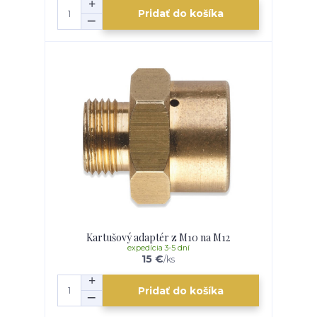
Pridať do košíka
Kartušový adaptér z M10 na M12
expedícia 3-5 dní
15 €
/
ks
Pridať do košíka