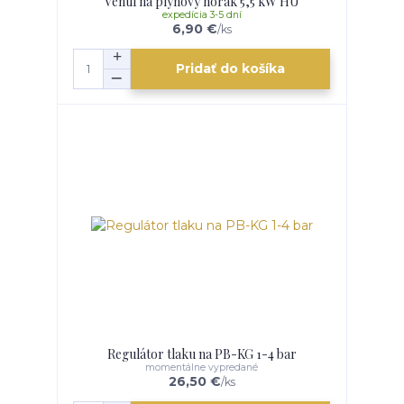
Ventil na plynový horák 5,5 kW HU
expedícia 3-5 dní
6,90 €
/
ks
Pridať do košíka
Regulátor tlaku na PB-KG 1-4 bar
momentálne vypredané
26,50 €
/
ks