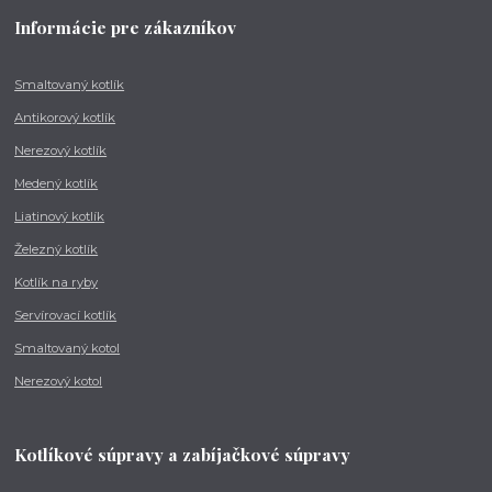
Informácie pre zákazníkov
Smaltovaný kotlík
Antikorový kotlík
Nerezový kotlík
Medený kotlík
Liatinový kotlík
Železný kotlík
Kotlík na ryby
Servírovací kotlík
Smaltovaný kotol
Nerezový kotol
Kotlíkové súpravy a zabíjačkové súpravy