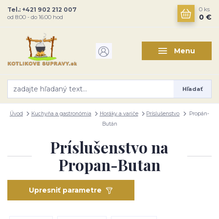
Tel.: +421 902 212 007
0
ks
0 €
od 8:00 - do 16:00 hod
Menu
Hľadať
Úvod
Kuchyňa a gastronómia
Horáky a variče
Príslušenstvo
Propán-
Bután
Príslušenstvo na
Propan-Butan
Upresniť parametre