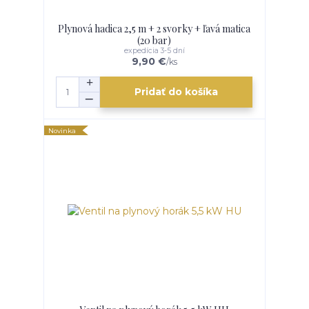
Plynová hadica 2,5 m + 2 svorky + ľavá matica
(20 bar)
expedícia 3-5 dní
9,90 €
/
ks
Pridať do košíka
Novinka