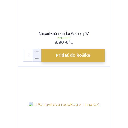
Mosadzná vsuvka W20 x 3/8"
Skladom
3,80 €
/
ks
Pridať do košíka