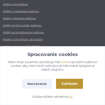
Kotlíky s trojnožkou
Kotlíky s nerezovou kotlinou
Kotlíky s kovovou kotlinou
Kotlíky so žiaruvzdor. kotlinou
Kotlíky so smaltovanou kotlinou
Kotlíky s chráničom, ohniskom
Kotlíkové súpravy BIG PARTY
Spracovanie cookies
Servírovacie súpravy
Zabíjačkové súpravy
Náš e-shop a partneri potrebujú Váš
súhlas
s použitím súborov
cookies, aby Vám mohli zobrazovať informácie týkajúce sa
Vašich záujmov.
Panvice, woky, súpravy
Súhlasím
Nastavenia
Grilovacie súpravy
Liatinová panvica
Súhlas môžete odmietnuť
tu
.
Nerezová panvica