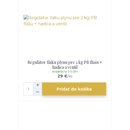
Regulátor tlaku plynu pre 2 kg PB fľašu +
hadica a ventil
expedícia 3-5 dní
29 €
/
ks
Pridať do košíka