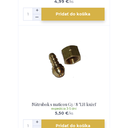
4,99 €
/
ks
Pridať do košíka
Nátrubok s maticou G3 / 8 "LH kužeľ
expedícia 3-5 dní
5,50 €
/
ks
Pridať do košíka